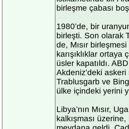
birleşme çabası boşa
1980’de, bir uranyu
birleşti. Son olarak
de, Mısır birleşmesi
karışıklıklar ortaya 
üsler kapatıldı. ABD i
Akdeniz’deki askeri
Trablusgarb ve Binga
ülke içindeki yerini
Libya’nın Mısır, Ug
kalkışması üzerine, 
meydana geldi. Çad’