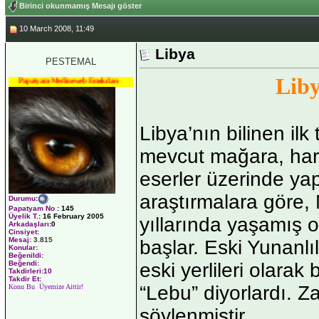
Birinci okunmamış Mesajı göster
10 March 2008, 11:49
Libya
PESTEMAL
Lib
Papatyam Medineweb Emekdarı
Libya’nın bilinen ilk 
mevcut mağara, har
eserler üzerinde ya
araştırmalara göre,
Durumu
:
Papatyam No
:
145
Üyelik T.
:
16 February 2005
yıllarında yaşamış o
Arkadaşları
:0
Cinsiyet:
Mesaj:
3.815
başlar. Eski Yunanlı
Konular:
Beğenildi:
eski yerlileri olarak
Beğendi:
Takdirleri:10
Takdir Et:
“Lebu” diyorlardı. Z
Konu Bu Üyemize Aittir!
söylenmiştir.