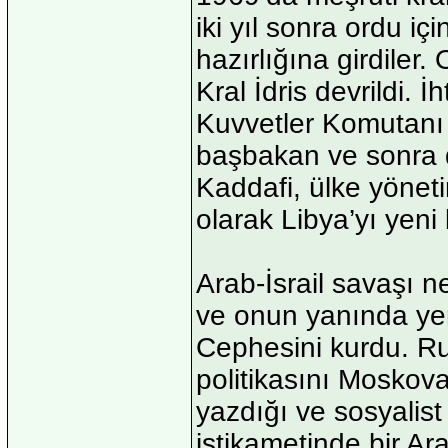
iki yıl sonra ordu iç
hazırlığına girdiler.
Kral İdris devrildi. İ
Kuvvetler Komutanı 
başbakan ve sonra 
Kaddafi, ülke yönetim
olarak Libya’yı yeni 
Arab-İsrail savaşı ne
ve onun yanında yer
Cephesini kurdu. Rusy
politikasını Moskova
yazdığı ve sosyalist f
istikametinde bir Ara