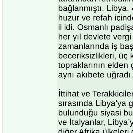
bağlanmıştı. Libya, 
huzur ve refah içind
il idi. Osmanlı padişa
her yıl devlete verg
zamanlarında iş başı
beceriksizlikleri, ü
topraklarının elden
aynı akıbete uğradı
İttihat ve Terakkicile
sırasında Libya’ya 
bulunduğu siyasi bu
ve İtalyanlar, Libya
diğer Afrika ülkeleri