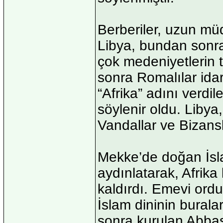
Berberiler, uzun müdd
Libya, bundan sonra 
çok medeniyetlerin t
sonra Romalılar idar
“Afrika” adını verdile
söylenir oldu. Libya
Vandallar ve Bizanslı
Mekke’de doğan İsla
aydınlatarak, Afrik
kaldırdı. Emevi ordu
İslam dininin bural
sonra kurulan Abbas