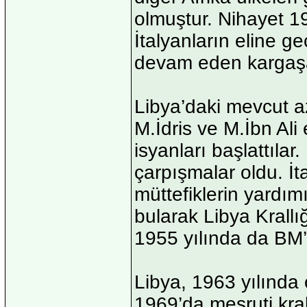
olmuştur. Nihayet 1
İtalyanların eline ge
devam eden kargaşal
Libya’daki mevcut az
M.İdris ve M.İbn Ali 
isyanları başlattılar.
çarpışmalar oldu. İta
müttefiklerin yardım
bularak Libya Krallı
1955 yılında da BM’
Libya, 1963 yılında 
1969’da meşruti kral