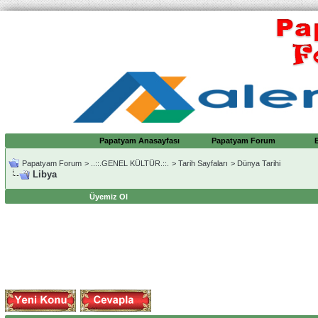
Papatyam Anasayfası
Papatyam Forum
Papatyam Forum
>
..::.GENEL KÜLTÜR.::.
>
Tarih Sayfaları
>
Dünya Tarihi
Libya
Üyemiz Ol