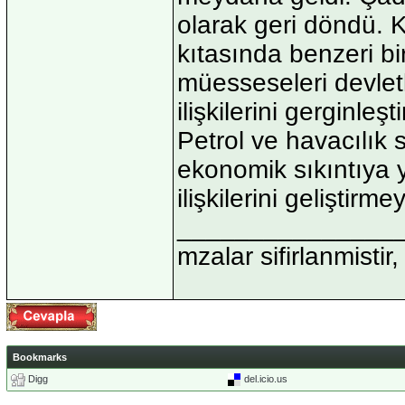
olarak geri döndü. K
kıtasında benzeri bi
müesseseleri devletl
ilişkilerini gerginle
Petrol ve havacılık
ekonomik sıkıntıya y
ilişkilerini geliştirm
_______________
mzalar sifirlanmistir,
Bookmarks
Digg
del.icio.us