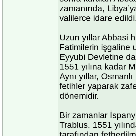
zamanında, Libya’ya “
valilerce idare edildi
Uzun yıllar Abbasi h
Fatimilerin işgaline
Eyyubi Devletine d
1551 yılına kadar Me
Aynı yıllar, Osmanlı
fetihler yaparak za
dönemidir.
Bir zamanlar İspanya
Trablus, 1551 yılın
tarafından fethedil