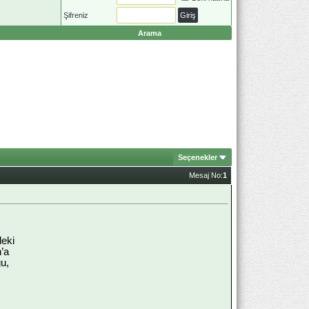
Şifreniz
Arama
Seçenekler
Mesaj No:
1
deki
n’a
ğu,