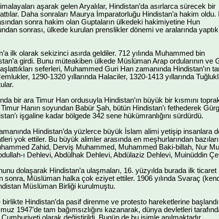
malayaları aşarak gelen Aryalılar, Hindistan’da asırlarca sürecek bir
i attılar. Daha sonraları Maurya İmparatorluğu Hindistan’a hakim oldu.
asından sonra hakim olan Guptaların ülkedeki hakimiyetine Hun
Bundan sonrası, ülkede kurulan prenslikler dönemi ve aralarında yaptık
’a ilk olarak sekizinci asırda geldiler. 712 yılında Muhammed bin
tan’a girdi. Bunu müteakiben ülkede Müslüman Arap ordularının ve Gazn
attıkları seferleri, Muhammed Guri Han zamanında Hindistan’ın ta
emlukler, 1290-1320 yıllarında Halaciler, 1320-1413 yıllarında Tuğlukl
ular.
ında bir ara Timur Han ordusuyla Hindistan’ın büyük bir kısmını topra
. Timur Hanın soyundan Babür Şah, bütün Hindistan’ı fethederek Gürg
ndistan’ı işgaline kadar bölgede 342 sene hükümranlığını sürdürdü.
anında Hindistan’da yüzlerce büyük İslam alimi yetişip insanlara doğru
atleri yok ettiler. Bu büyük alimler arasında en meşhurlarından baz
 Muhammed Zahid, Derviş Muhammed, Muhammed Baki-billah, Nur M
bdullah-ı Dehlevi, Abdülhak Dehlevi, Abdülaziz Dehlevi, Muinüddin Çeşt
unu dolaşarak Hindistan’a ulaşmaları, 16. yüzyılda burada ilk ticaret m
kten sonra, Müslüman halka çok eziyet ettiler. 1906 yılında Svaraç (ken
indistan Müslüman Birliği kurulmuştu.
 birlikte Hindistan’da pasif direnme ve protesto hareketlerine başland
uz 1947’de tam bağımsızlığını kazanarak, dünya devletleri tarafından
 Cumhuriyeti olarak değiştirildi. Bugün de bu isimle anılmaktadır.