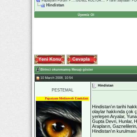
Papatyam Forum
>
..::.GENEL KÜLTÜR.::.
>
Tarih Sayfaları
>
D
Hindistan
Üyemiz Ol
Birinci okunmamış Mesajı göster
10 March 2008, 10:54
Hindistan
PESTEMAL
Papatyam Medineweb Emekdarı
Hindistan’ın tarihi ha
olaylar hakkında çok çe
yerleşen Aryalar, Yunan
Gupta Devri, Hunlar, 
Arapların, Gaznelilerin
Hindistan’ın kurulması 