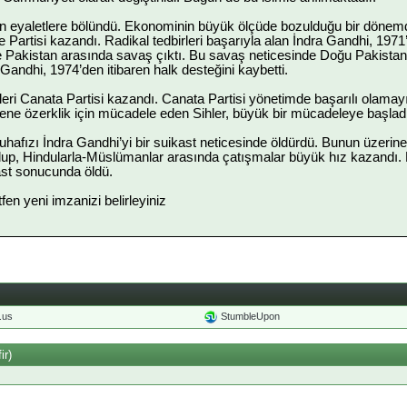
 eyaletlere bölündü. Ekonominin büyük ölçüde bozulduğu bir dönemde
 Partisi kazandı. Radikal tedbirleri başarıyla alan İndra Gandhi, 197
e Pakistan arasında savaş çıktı. Bu savaş neticesinde Doğu Pakistan 
Gandhi, 1974’den itibaren halk desteğini kaybetti.
eri Canata Partisi kazandı. Canata Partisi yönetimde başarılı olamay
sene özerklik için mücadele eden Sihler, büyük bir mücadeleye başladı
hafızı İndra Gandhi’yi bir suikast neticesinde öldürdü. Bunun üzerine
up, Hindularla-Müslümanlar arasında çatışmalar büyük hız kazandı
ast sonucunda öldü.
ütfen yeni imzanizi belirleyiniz
o.us
StumbleUpon
ir)