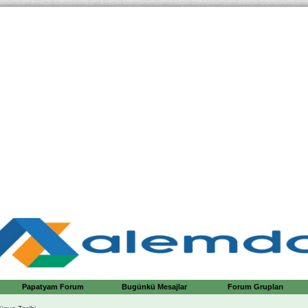
Papatyam Forum
Bugünkü Mesajlar
Forum Grupları