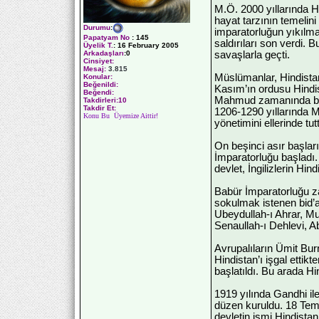
M.Ö. 2000 yıllarında Hi
hayat tarzının temelin
Durumu
:
imparatorluğun yıkılm
Papatyam No
:
145
saldırıları son verdi. 
Üyelik T.
:
16 February 2005
savaşlarla geçti.
Arkadaşları
:0
Cinsiyet:
Mesaj:
3.815
Müslümanlar, Hindistan
Konular:
Beğenildi:
Kasım’ın ordusu Hindis
Beğendi:
Mahmud zamanında başl
Takdirleri:10
Takdir Et:
1206-1290 yıllarında M
Konu Bu Üyemize Aittir!
yönetimini ellerinde tutt
On beşinci asır başlar
İmparatorluğu başladı
devlet, İngilizlerin Hi
Babür İmparatorluğu zam
sokulmak istenen bid’
Ubeydullah-ı Ahrar,
Senaullah-ı Dehlevi, A
Avrupalıların Ümit Burn
Hindistan’ı işgal etti
başlatıldı. Bu arada H
1919 yılında Gandhi ile
düzen kuruldu. 18 Temm
devletin ismi Hindistan