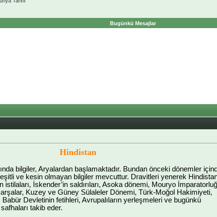
ünya Tarihi
Bugünkü Mesajlar
Hindistan
kkında bilgiler, Aryalardan başlamaktadır. Bundan önceki dönemler için
şitli ve kesin olmayan bilgiler mevcuttur. Dravitleri yenerek Hindista
 istilaları, İskender’in saldırıları, Asoka dönemi, Mouryo İmparatorlu
Harşalar, Kuzey ve Güney Sülaleler Dönemi, Türk-Moğol Hakimiyeti,
, Babür Devletinin fetihleri, Avrupalıların yerleşmeleri ve bugünkü
safhaları takib eder.