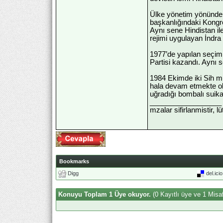
Ülke yönetim yönünden
başkanlığındaki Kongre
Aynı sene Hindistan il
rejimi uygulayan İndra 
1977’de yapılan seçiml
Partisi kazandı. Aynı 
1984 Ekimde iki Sih mu
hala devam etmekte ol
uğradığı bombalı suik
__________________
mzalar sifirlanmistir, l
Bookmarks
Digg
del.ici
Konuyu Toplam 1 Üye okuyor.
(0 Kayıtlı üye ve 1 Misaf