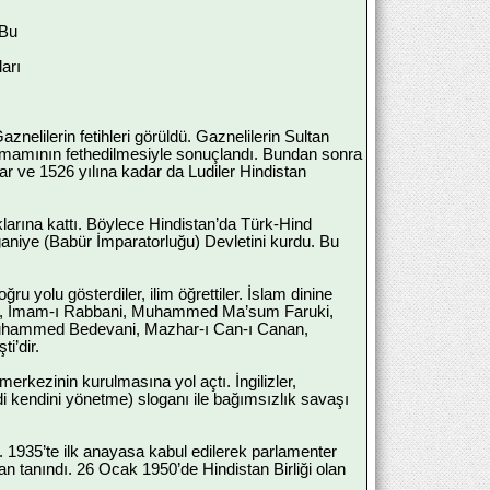
 Bu
ları
elilerin fetihleri görüldü. Gaznelilerin Sultan
mamının fethedilmesiyle sonuçlandı. Bundan sonra
ar ve 1526 yılına kadar da Ludiler Hindistan
klarına kattı. Böylece Hindistan’da Türk-Hind
aniye (Babür İmparatorluğu) Devletini kurdu. Bu
 yolu gösterdiler, ilim öğrettiler. İslam dinine
ıları, İmam-ı Rabbani, Muhammed Ma’sum Faruki,
uhammed Bedevani, Mazhar-ı Can-ı Canan,
i’dir.
erkezinin kurulmasına yol açtı. İngilizler,
di kendini yönetme) sloganı ile bağımsızlık savaşı
ı. 1935’te ilk anayasa kabul edilerek parlamenter
 tanındı. 26 Ocak 1950’de Hindistan Birliği olan