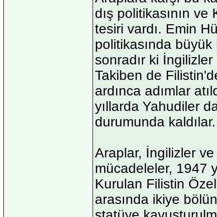
dış politikasının v
tesiri vardı. Emin Hü
politikasında büyük 
sonradır ki İngilizl
Takiben de Filistin'd
ardınca adımlar atıl
yıllarda Yahudiler d
durumunda kaldılar.
Araplar, İngilizler v
mücadeleler, 1947 yıl
Kurulan Filistin Öze
arasında ikiye bölün
statüye kavuşturulma