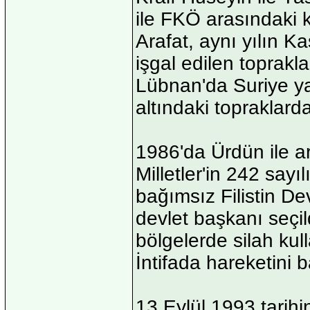
ile FKÖ arasındaki k
Arafat, aynı yılın K
işgal edilen toprakl
Lübnan'da Suriye yan
altındaki topraklarda
1986'da Ürdün ile a
Milletler'in 242 say
bağımsız Filistin Dev
devlet başkanı seçildi
bölgelerde silah kul
İntifada hareketini ba
13 Eylül 1993 tarih