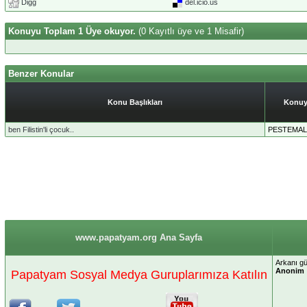
Digg
del.icio.us
Konuyu Toplam 1 Üye okuyor.
(0 Kayıtlı üye ve 1 Misafir)
Benzer Konular
Konu Başlıkları
Konuy
ben Filistin'li çocuk..
PESTEMAL
www.papatyam.org Ana Sayfa
Arkanı g
Anonim
Papatyam Sosyal Medya Guruplarımıza Katılın