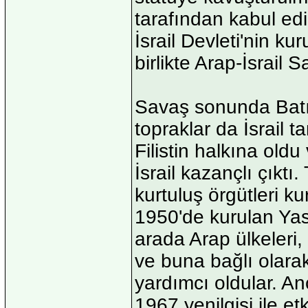
tarafından kabul ed
İsrail Devleti'nin kuru
birlikte Arap-İsrail 
Savaş sonunda Batı 
topraklar da İsrail t
Filistin halkına ol
İsrail kazançlı çıktı
kurtuluş örgütleri k
1950'de kurulan Yas
arada Arap ülkeleri,
ve buna bağlı olara
yardımcı oldular. A
1967 yenilgisi ile etki