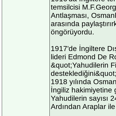
temsilcisi M.F.Geor
Antlaşması, Osmanlı
arasında paylaştırırk
öngörüyordu.
1917'de İngiltere Dı
lideri Edmond De Ro
&quot;Yahudilerin Fil
desteklediğini&quot; 
1918 yılında Osmanlı
İngiliz hakimiyetine 
Yahudilerin sayısı 
Ardından Araplar ile