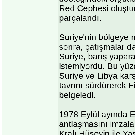
Red Cephesi oluşturu
parçalandı.
Suriye'nin bölgeye
sonra, çatışmalar d
Suriye, barış yapara
istemiyordu. Bu yüz
Suriye ve Libya karşı
tavrını sürdürerek Fi
belgeledi.
1978 Eylül ayında E
antlaşmasını imzal
Kralı Hüseyin ile Yas