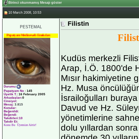
Birinci okunmamış Mesajı göster
10 March 2008, 10:53
Filistin
PESTEMAL
Filis
Papatyam Medineweb Emekdarı
Kudüs merkezli Filis
Arap, İ.Ö. 1800'de H
Mısır hakimiyetine g
Hz. Musa öncülüğü
Durumu
:
Papatyam No
:
145
Üyelik T.
:
16 February 2005
İsrailoğulları buraya 
Arkadaşları
:0
Cinsiyet:
Mesaj:
3.815
Davud ve Hz. Süley
Konular:
Beğenildi:
yönetimlerine sahne 
Beğendi:
Takdirleri:10
Takdir Et:
dolu yıllardan sonr
Konu Bu Üyemize Aittir!
dönemde 30 yıllarına