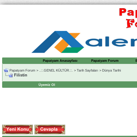
Papatyam Anasayfası
Papatyam Forum
Papatyam Forum
>
..::.GENEL KÜLTÜR.::.
>
Tarih Sayfaları
>
Dünya Tarihi
Filistin
Üyemiz Ol