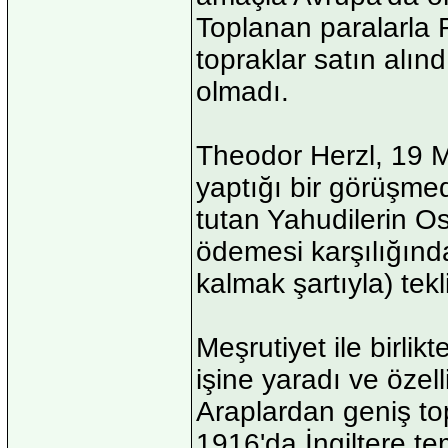
Toplanan paralarla F
topraklar satın alınd
olmadı.
Theodor Herzl, 19 M
yaptığı bir görüşme
tutan Yahudilerin O
ödemesi karşılığında 
kalmak şartıyla) tekl
Meşrutiyet ile birlik
işine yaradı ve özell
Araplardan geniş top
1916'da İngiltere te