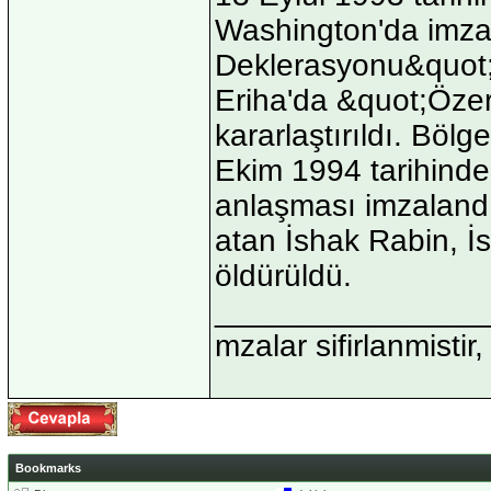
Washington'da imzala
Deklerasyonu&quot; i
Eriha'da &quot;Özerk
kararlaştırıldı. Bö
Ekim 1994 tarihinde 
anlaşması imzalandı
atan İshak Rabin, İsr
öldürüldü.
_______________
mzalar sifirlanmistir,
Bookmarks