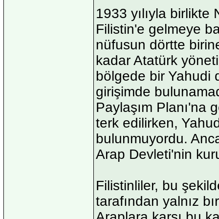
1933 yılıyla birlik
Filistin'e gelmeye ba
nüfusun dörtte birine
kadar Atatürk yöneti
bölgede bir Yahudi 
girişimde bulunamadı
Paylaşım Planı'na gö
terk edilirken, Yahu
bulunmuyordu. Ancak
Arap Devleti'nin ku
Filistinliler, bu şek
tarafından yalnız bır
Araplara karşı bu k