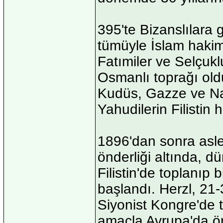
395'te Bizanslılara g
tümüyle İslam hakimi
Fatımiler ve Selçukl
Osmanlı toprağı old
Kudüs, Gazze ve Nab
Yahudilerin Filistin
1896'dan sonra asle
önderliği altında, d
Filistin'de toplanıp 
başlandı. Herzl, 21-
Siyonist Kongre'de t
amaçla Avrupa'da örg