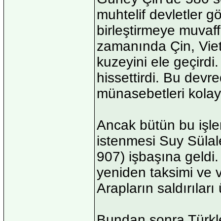
muhtelif devletler g
birleştirmeye muvaf
zamanında Çin, Viet
kuzeyini ele geçirdi
hissettirdi. Bu devr
münasebetleri kolayl
Ancak bütün bu işle
istenmesi Suy Sülal
907) işbaşına geldi
yeniden taksimi ve v
Arapların saldırıları
Bundan sonra Türkle