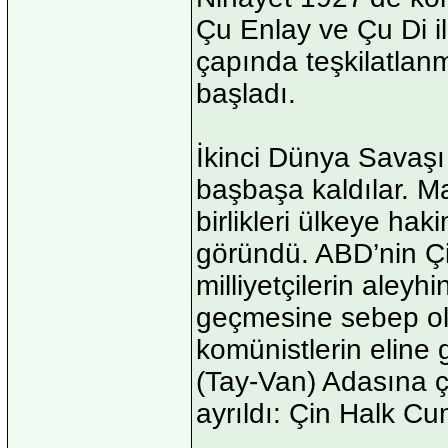
Çu Enlay ve Çu Di il
çapında teşkilatlan
başladı.
İkinci Dünya Savaşı 
başbaşa kaldılar. 
birlikleri ülkeye hak
göründü. ABD’nin Çi
milliyetçilerin aleyh
geçmesine sebep ol
komünistlerin eline 
(Tay-Van) Adasına ç
ayrıldı: Çin Halk Cu