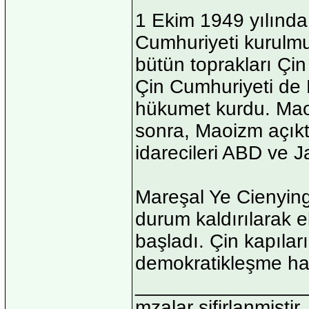
1 Ekim 1949 yılınd
Cumhuriyeti kurulmu
bütün toprakları Çin 
Çin Cumhuriyeti de 
hükumet kurdu. Mao
sonra, Maoizm açıkt
idarecileri ABD ve Ja
Mareşal Ye Cienying,
durum kaldırılarak
başladı. Çin kapılar
demokratikleşme harek
_______________
mzalar sifirlanmistir,