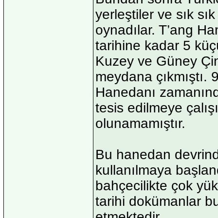
yerleştiler ve sık sı
oynadılar. T’ang H
tarihine kadar 5 kü
Kuzey ve Güney Çin’
meydana çıkmıştı. 9
Hanedanı zamanında
tesis edilmeye çalı
olunamamıştır.
Bu hanedan devrinde
kullanılmaya başlandı
bahçecilikte çok yük
tarihi dokümanlar bu
etmektedir.