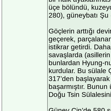
üçe bölündü, kuzey
280), güneybatı Şu 
Göçlerin arttığı dev
geçerek, parçalanan 
istikrar getirdi. Dah
savaşlarda (asilleri
bunlardan Hyung-nu’l
kurdular. Bu sülale 
317’den başlayarak
başarmıştır. Bunun 
Doğu Tsin Sülalesin
Güney Çin’de 580 se