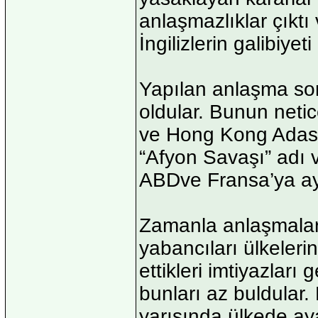
anlaşmazlıklar çıktı
İngilizlerin galibiyet
Yapılan anlaşma son
oldular. Bunun netice
ve Hong Kong Adası d
“Afyon Savaşı” adı 
ABDve Fransa’ya ayn
Zamanla anlaşmaları
yabancıları ülkeleri
ettikleri imtiyazları 
bunları az buldular.
yarısında ülkede ay