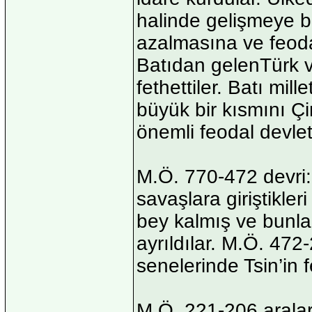
halinde gelişmeye 
azalmasına ve feoda
Batıdan gelenTürk v
fethettiler. Batı mil
büyük bir kısmını Çin
önemli feodal devlet
M.Ö. 770-472 devri: 
savaşlara giriştikler
bey kalmış ve bunla
ayrıldılar. M.Ö. 47
senelerinde Tsin’in 
M.Ö. 221-206 aralar