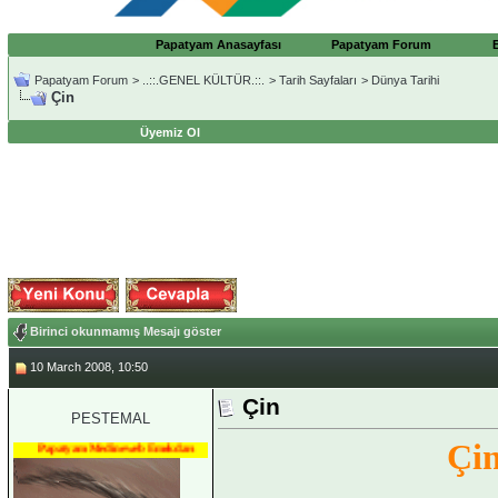
Papatyam Anasayfası
Papatyam Forum
Papatyam Forum
>
..::.GENEL KÜLTÜR.::.
>
Tarih Sayfaları
>
Dünya Tarihi
Çin
Üyemiz Ol
Birinci okunmamış Mesajı göster
10 March 2008, 10:50
Çin
PESTEMAL
Çi
Papatyam Medineweb Emekdarı