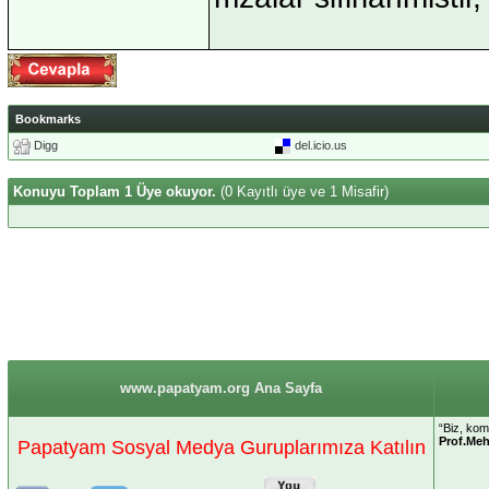
Bookmarks
Digg
del.icio.us
Konuyu Toplam 1 Üye okuyor.
(0 Kayıtlı üye ve 1 Misafir)
www.papatyam.org Ana Sayfa
“Biz, ko
Prof.Me
Papatyam Sosyal Medya Guruplarımıza Katılın