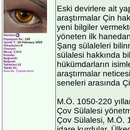
Eski devirlere ait ya
araştırmalar Çin ha
yeni bilgiler vermekt
yöneten ilk hanedan
Durumu
:
Papatyam No
:
145
Üyelik T.
:
16 February 2005
Şang sülaleleri bili
Arkadaşları
:0
Cinsiyet:
Mesaj:
3.815
sülalesi hakkında bil
Konular:
Beğenildi:
hükümdarların isimle
Beğendi:
Takdirleri:10
Takdir Et:
araştırmalar netice
Konu Bu Üyemize Aittir!
seneleri arasında Çi
M.Ö. 1050-220 yıllar
Çov Sülalesi yönetm
Çov Sülalesi, M.Ö. 
idare kurdular. Ülke