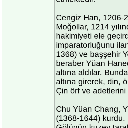
Cengiz Han, 1206-27 
Moğollar, 1214 yılın
hakimiyeti ele geçir
imparatorluğunu ila
1368) ve başşehir Y
beraber Yüan Haneda
altına aldılar. Bund
altına girerek, din,
Çin örf ve adetlerini
Chu Yüan Chang, Y
(1368-1644) kurdu.
Gölünün kuzey taraf