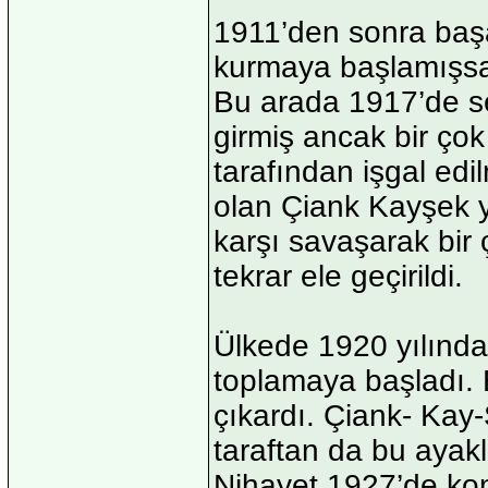
1911’den sonra başa
kurmaya başlamışsa
Bu arada 1917’de s
girmiş ancak bir ço
tarafından işgal edil
olan Çiank Kayşek yö
karşı savaşarak bir 
tekrar ele geçirildi.
Ülkede 1920 yılında 
toplamaya başladı. B
çıkardı. Çiank- Kay-
taraftan da bu ayak
Nihayet 1927’de ko