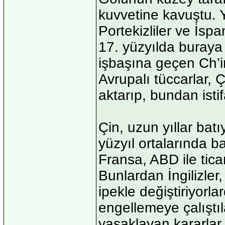
kuvvetine kavuştu. Y
Portekizliler ve İspa
17. yüzyılda buraya
işbaşına geçen Ch’
Avrupalı tüccarlar, Ç
aktarıp, bundan istif
Çin, uzun yıllar batı
yüzyıl ortalarında ba
Fransa, ABD ile tica
Bunlardan İngilizler
ipekle değiştiriyorla
engellemeye çalıştıla
yasaklayan kararlar 