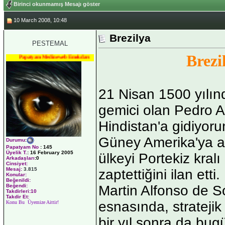
Birinci okunmamış Mesajı göster
10 March 2008, 10:48
Brezilya
PESTEMAL
Brezi
Papatyam Medineweb Emekdarı
21 Nisan 1500 yılınd
gemici olan Pedro A
Hindistan'a gidiyor
Güney Amerika'ya a
Durumu
:
Papatyam No
:
145
Üyelik T.
:
16 February 2005
ülkeyi Portekiz kralı
Arkadaşları
:0
Cinsiyet:
Mesaj:
3.815
zaptettiğini ilan etti
Konular:
Beğenildi:
Martin Alfonso de Sou
Beğendi:
Takdirleri:10
Takdir Et:
esnasında, stratejik
Konu Bu Üyemize Aittir!
bir yıl sonra da bu