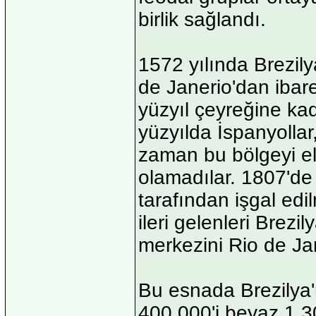
birlik sağlandı.
1572 yılında Brezil
de Janerio'dan ibare
yüzyıl çeyreğine kad
yüzyılda İspanyollar
zaman bu bölgeyi el
olamadılar. 1807'de
tarafından işgal edil
ileri gelenleri Brezi
merkezini Rio de Jan
Bu esnada Brezilya
400.000'i beyaz 1.30