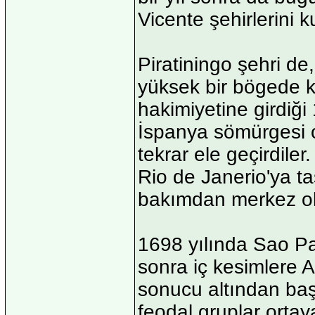
Vicente şehirlerini k
Piratiningo şehri de
yüksek bir bögede k
hakimiyetine girdiği
İspanya sömürgesi ol
tekrar ele geçirdil
Rio de Janerio'ya taş
bakımdan merkez o
1698 yılında Sao Pa
sonra iç kesimlere 
sonucu altından baş
feodal gruplar orta