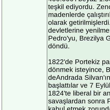
teşkil ediyordu. Zen
madenlerde çalıştırı
olarak getirilmişler
devletlerine yenilme
Pedro'yu, Brezilya G
döndü.
1822'de Portekiz pa
dönmek isteyince, B
deAndrada Silvan'ın 
başlattılar ve 7 Eylü
1824'te liberal bir 
savaşlardan sonra Po
kabul etmek zorunda 