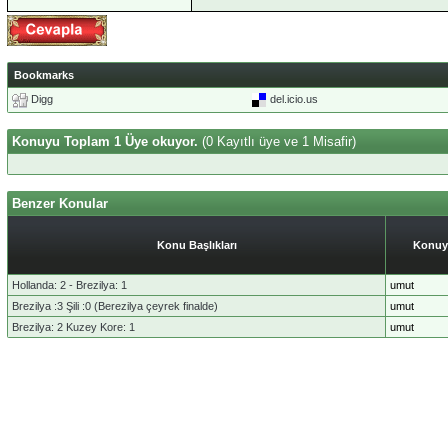
Bookmarks
Digg
del.icio.us
Konuyu Toplam 1 Üye okuyor.
(0 Kayıtlı üye ve 1 Misafir)
Benzer Konular
Konu Başlıkları
Konuy
Hollanda: 2 - Brezilya: 1
umut
Brezilya :3 Şili :0 (Berezilya çeyrek finalde)
umut
Brezilya: 2 Kuzey Kore: 1
umut