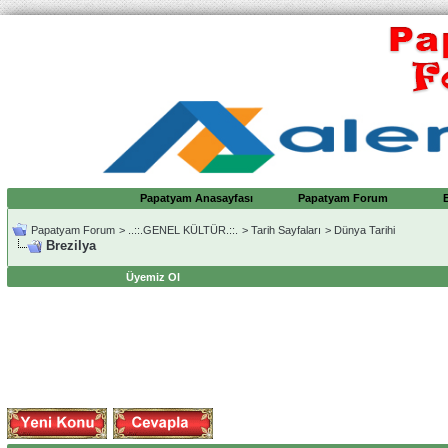
Papatyam Anasayfası
Papatyam Forum
Papatyam Forum
>
..::.GENEL KÜLTÜR.::.
>
Tarih Sayfaları
>
Dünya Tarihi
Brezilya
Üyemiz Ol