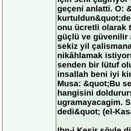
geçeni anlatti. O: 
kurtuldun&quot;ded
onu ücretli olarak t
güçlü ve güvenilir
sekiz yil çalismana
nikâhlamak istiyor
senden bir lütuf o
insallah beni iyi 
Musa: &quot;Bu se
hangisini doldurur
ugramayacagim. Söy
dedi&quot; (el-Kas
Ibn-i Kesir söyle d