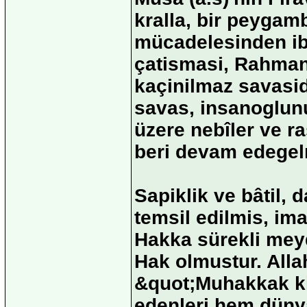
kralla, bir peygam
mücadelesinden ibar
çatismasi, Rahman
kaçinilmaz savasidi
savas, insanoglunu
üzere nebîler ve r
beri devam edegel
Sapiklik ve bâtil, 
temsil edilmis, im
Hakka sürekli mey
Hak olmustur. Alla
&quot;Muhakkak ki
edenleri hem düny