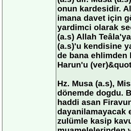
onun kardesidir. Al
imana davet için g
yardimci olarak se
(a.s) Allah Teâla'
(a.s)'u kendisine 
de bana ehlimden b
Harun'u (ver)&quot
Hz. Musa (a.s), Mis
dönemde dogdu. Bu 
haddi asan Firavun,
dayanilamayacak ez
zulümle kasip kavu
muamelelerinden ve