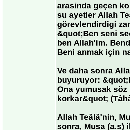
arasinda geçen konu
su ayetler Allah Te
görevlendirdigi za
&quot;Ben seni seç
ben Allah'im. Bend
Beni anmak için na
Ve daha sonra Alla
buyuruyor: &quot;F
Ona yumusak söz sö
korkar&quot; (Tâhâ
Allah Teâlâ'nin, M
sonra, Musa (a.s) 