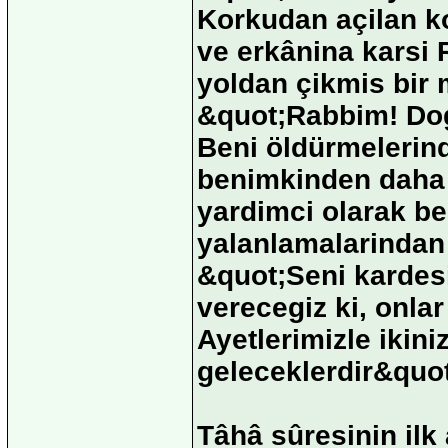
Korkudan açilan ko
ve erkânina karsi R
yoldan çikmis bir m
&quot;Rabbim! Dog
Beni öldürmelerin
benimkinden daha 
yardimci olarak b
yalanlamalarindan 
&quot;Seni kardesi
verecegiz ki, onlar
Ayetlerimizle ikini
geleceklerdir&quot
Tâhâ sûresinin ilk 