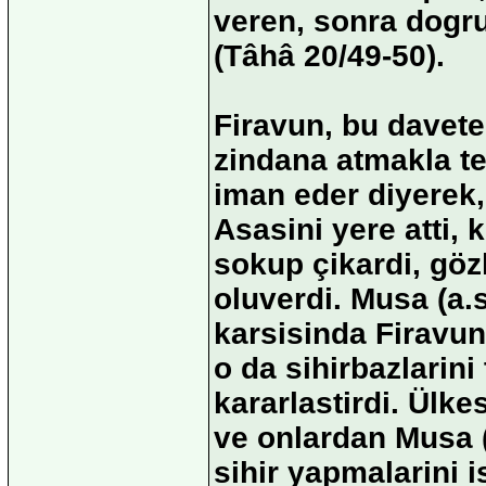
veren, sonra dogru
(Tâhâ 20/49-50).
Firavun, bu davete 
zindana atmakla teh
iman eder diyerek, 
Asasini yere atti,
sokup çikardi, göz
oluverdi. Musa (a.
karsisinda Firavu
o da sihirbazlarin
kararlastirdi. Ülke
ve onlardan Musa (
sihir yapmalarini i