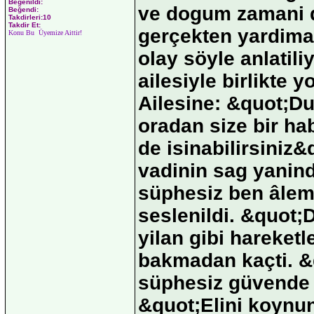
Beğenildi:
ve dogum zamani da
Beğendi:
Takdirleri:10
Takdir Et:
gerçekten yardima 
Konu Bu Üyemize Aittir!
olay söyle anlatil
ailesiyle birlikte y
Ailesine: &quot;Du
oradan size bir ha
de isinabilirsiniz&
vadinin sag yanin
süphesiz ben âleml
seslenildi. &quot;
yilan gibi hareket
bakmadan kaçti. &
süphesiz güvende 
&quot;Elini koynun