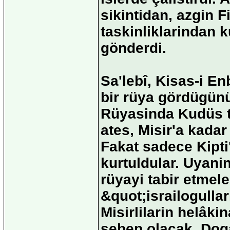
sikintidan, azgin 
taskinliklarindan k
gönderdi.
Sa'lebî, Kisas-i E
bir rüya gördügünü
Rüyasinda Kudüs ta
ates, Misir'a kadar
Fakat sadece Kipti'l
kurtuldular. Uyan
rüyayi tabir etmeler
&quot;israilogulla
Misirlilarin helâki
sebep olacak. Doga