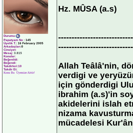
Hz. MÛSA (a.s)
----------------------------
Durumu
:
Papatyam No
:
145
Üyelik T.
:
16 February 2005
----------------------------
Arkadaşları
:0
Cinsiyet:
Mesaj:
3.815
Konular:
Beğenildi:
Allah Teâlâ'nin, dö
Beğendi:
Takdirleri:10
Takdir Et:
verdigi ve yeryüzü
Konu Bu Üyemize Aittir!
için gönderdigi Ul
ibrahim (a.s)'in so
akidelerini islah e
nizama kavusturmak
mücadelesi Kur'ân-