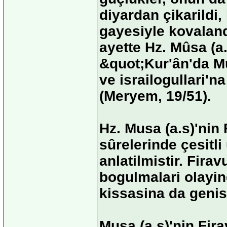
diyardan çikarildi,
gayesiyle kovalandi
ayette Hz. Mûsa (a
&quot;Kur'ân'da Mu
ve israilogullari'
(Meryem, 19/51).
Hz. Musa (a.s)'nin 
sûrelerinde çesitli
anlatilmistir. Fira
bogulmalari olayinda
kissasina da genisç
Musa (a.s)'nin Fira