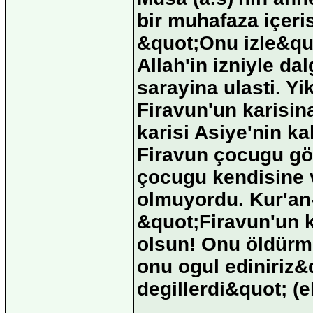
bir muhafaza içeris
&quot;Onu izle&quo
Allah'in izniyle da
sarayina ulasti. Y
Firavun'un karisina
karisi Asiye'nin k
Firavun çocugu gö
çocugu kendisine v
olmuyordu. Kur'an-
&quot;Firavun'un k
olsun! Onu öldürmey
onu ogul ediniriz&q
degillerdi&quot; (e