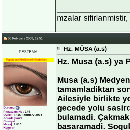
_______________
mzalar sifirlanmistir,
06 February 2008, 12:51
Hz. MÛSA (a.s)
PESTEMAL
Hz. Musa (a.s) ya 
Papatyam Medineweb Emekdarı
Musa (a.s) Medyen
tamamladiktan sonr
Ailesiyle birlikte 
gecede yolu sasird
Durumu
:
Papatyam No
:
145
bulamadi. Çakmak t
Üyelik T.
:
16 February 2005
Arkadaşları
:0
Cinsiyet:
basaramadi. Soguk 
Mesaj:
3.815
Konular: