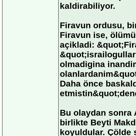
kaldirabiliyor.
Firavun ordusu, bi
Firavun ise, ölümü
açikladi: &quot;Fi
&quot;israilogulla
olmadigina inandim
olanlardanim&quot;
Daha önce baskald
etmistin&quot;dend
Bu olaydan sonra A
birlikte Beyti Makd
koyuldular. Çölde 