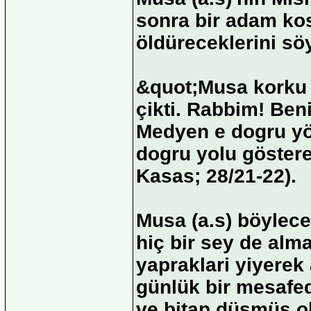
sonra bir adam kos
öldüreceklerini söy
&quot;Musa korku 
çikti. Rabbim! Beni
Medyen e dogru yö
dogru yolu göstere
Kasas; 28/21-22).
Musa (a.s) böylece
hiç bir sey de alm
yapraklari yiyerek 
günlük bir mesafedi
ve bitap düsmüs ol