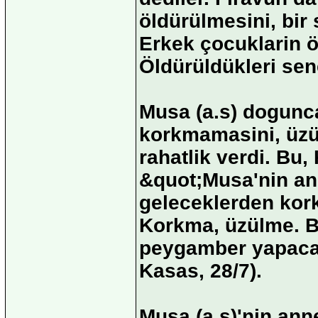
öldürülmesini, bir
Erkek çocuklarin ö
Öldürüldükleri sene
Musa (a.s) dogunca
korkmamasini, üzül
rahatlik verdi. Bu,
&quot;Musa'nin an
geleceklerden kork
Korkma, üzülme. B
peygamber yapacagi
Kasas, 28/7).
Musa (a.s)'nin ann