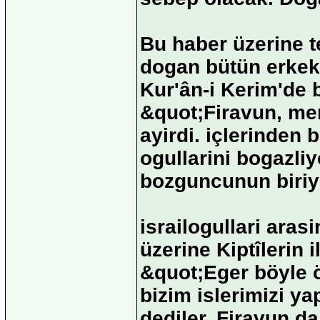
Bu haber üzerine t
dogan bütün erkek 
Kur'ân-i Kerim'de b
&quot;Firavun, mem
ayirdi. içlerinden 
ogullarini bogazliy
bozguncunun biriyd
israilogullari aras
üzerine Kiptîlerin i
&quot;Eger böyle 
bizim islerimizi 
dediler. Firavun d