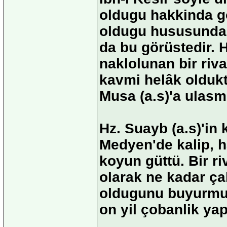
oldugu hakkinda gö
oldugu hususunda 
da bu görüstedir. 
naklolunan bir riva
kavmi helâk oldukt
Musa (a.s)'a ulasmi
Hz. Suayb (a.s)'in 
Medyen'de kalip, h
koyun güttü. Bir r
olarak ne kadar ça
oldugunu buyurmus
on yil çobanlik yap