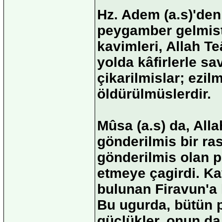
Hz. Adem (a.s)'den
peygamber gelmisti
kavimleri, Allah T
yolda kâfirlerle sa
çikarilmislar; ezil
öldürülmüslerdir.
Mûsa (a.s) da, Alla
gönderilmis bir ras
gönderilmis olan p
etmeye çagirdi. Ka
bulunan Firavun'a 
Bu ugurda, bütün 
güçlükler, onun da