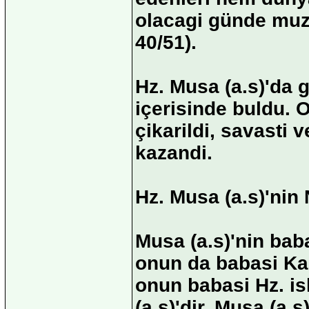
olacagi günde muza
40/51).
Hz. Musa (a.s)'da 
içerisinde buldu. 
çikarildi, savasti 
kazandi.
Hz. Musa (a.s)'nin
Musa (a.s)'nin bab
onun da babasi Kahe
onun babasi Hz. is
(a.s)'dir. Musa (a