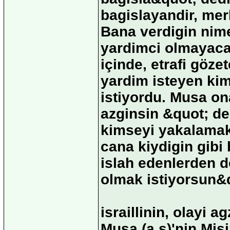
bagislayandir, me
Bana verdigin nime
yardimci olmayaca
içinde, etrafi göz
yardim isteyen ki
istiyordu. Musa on
azginsin &quot; de
kimseyi yakalamak
cana kiydigin gibi
islah edenlerden d
olmak istiyorsun&q
israillinin, olayi 
Musa (a.s)'nin Mis