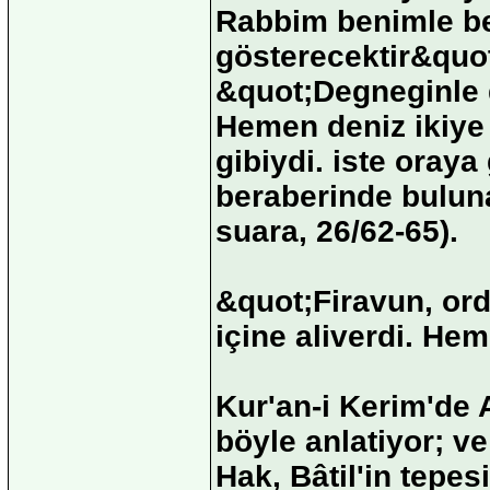
Rabbim benimle ber
gösterecektir&quo
&quot;Degneginle d
Hemen deniz ikiye 
gibiydi. iste oraya
beraberinde buluna
suara, 26/62-65).
&quot;Firavun, ordu
içine aliverdi. Hem
Kur'an-i Kerim'de A
böyle anlatiyor; ve
Hak, Bâtil'in tepes