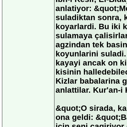
anlatiyor: &quot;
suladiktan sonra,
koyarlardi. Bu iki 
sulamaya çalisirla
agzindan tek basina
koyunlarini suladi
kayayi ancak on kis
kisinin halledebile
Kizlar babalarina g
anlattilar. Kur'an-
&quot;O sirada, ka
ona geldi: &quot;
için seni çagiriyo