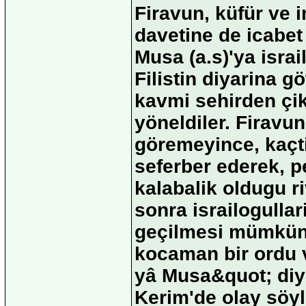
Firavun, küfür ve i
davetine de icabet
Musa (a.s)'ya israi
Filistin diyarina 
kavmi sehirden çik
yöneldiler. Firavun
göremeyince, kaçti
seferber ederek, p
kalabalik oldugu ri
sonra israilogullari
geçilmesi mümkün 
kocaman bir ordu v
yâ Musa&quot; diye
Kerim'de olay söyl