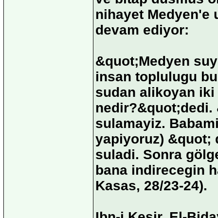
nihayet Medyen'e u
devam ediyor:
&quot;Medyen suyun
insan toplulugu bu
sudan alikoyan iki
nedir?&quot;dedi. 
sulamayiz. Babamiz
yapiyoruz) &quot; 
suladi. Sonra göl
bana indirecegin 
Kasas, 28/23-24).
Ibn-i Kesir, El-Bid