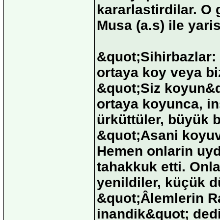
kararlastirdilar. O
Musa (a.s) ile yari
&quot;Sihirbazlar:
ortaya koy veya bi
&quot;Siz koyun&qu
ortaya koyunca, ins
ürküttüler, büyük b
&quot;Asani koyuv
Hemen onlarin uyd
tahakkuk etti. Onla
yenildiler, küçük 
&quot;Âlemlerin R
inandik&quot; dedil