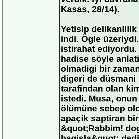
Kasas, 28/14).
Yetisip delikanlili
indi. Ögle üzeriydi
istirahat ediyordu
hadise söyle anlat
olmadigi bir zaman
digeri de düsmani 
tarafindan olan k
istedi. Musa, onu
ölümüne sebep oldu
apaçik saptiran bi
&quot;Rabbim! dog
bagisla&quot; dedi