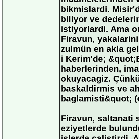
bikmislardi. Misir
biliyor ve dedeleri
istiyorlardi. Ama o
Firavun, yakalarin
zulmün en akla gel
i Kerim'de; &quot
haberlerinden, ima
okuyacagiz. Çünkü 
baskaldirmis ve ah
baglamisti&quot; (
Firavun, saltanati 
eziyetlerde bulundu
islerde çalistirdi. 