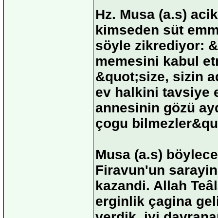
Hz. Musa (a.s) aci
kimseden süt emme
söyle zikrediyor: 
memesini kabul et
&quot;size, sizin 
ev halkini tavsiye
annesinin gözü ayd
çogu bilmezler&quo
Musa (a.s) böylec
Firavun'un sarayin
kazandi. Allah Te
erginlik çagina ge
verdik. iyi davrana