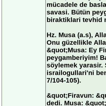
mücadele de baslam
savasi. Bütün peyg
biraktiklari tevhid
Hz. Musa (a.s), All
Onu güzellikle All
&quot;Musa: Ey Fi
peygamberiyim! Ba
söylemek yarasir. 
israilogullari'ni b
7/104-105).
&quot;Firavun: &q
dedi. Musa: &quot;