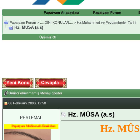
Papatyam Anasayfası
Papatyam Forum
Papatyam Forum
>
..::.DİNİ KONULAR.::.
>
Hz.Muhammed ve Peygamberler Tarihi
Hz. MÛSA (a.s)
Üyemiz Ol
Birinci okunmamış Mesajı göster
06 February 2008, 12:50
Hz. MÛSA (a.s)
PESTEMAL
Hz. MÛSA
Papatyam Medineweb Emekdarı