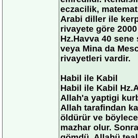
eczacilik, matematik
Arabi diller ile ker
rivayete göre 2000
Hz.Havva 40 sene s
veya Mina da Mesci
rivayetleri vardir.
Habil ile Kabil
Habil ile Kabil Hz.
Allah'a yaptigi kur
Allah tarafindan ka
öldürür ve böylec
mazhar olur. Sonra 
gömdü. Allahü tea