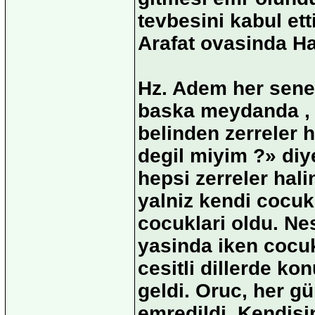
tevbesini kabul ett
Arafat ovasinda Hav
Hz. Adem her sene
baska meydanda , 
belinden zerreler h
degil miyim ?» diy
hepsi zerreler hali
yalniz kendi cocukl
cocuklari oldu. Ne
yasinda iken cocu
cesitli dillerde ko
geldi. Oruc, her g
emredildi. Kendisine