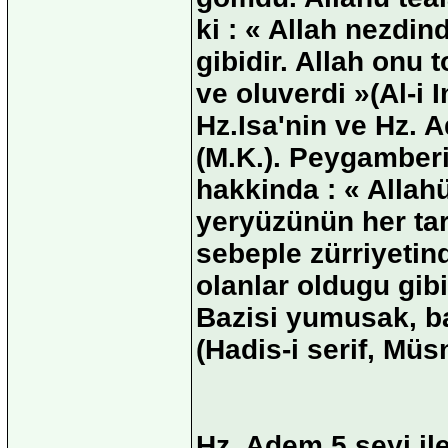
ki : « Allah nezdi
gibidir. Allah onu 
ve oluverdi »(Al-i 
Hz.Isa'nin ve Hz. 
(M.K.). Peygamber
hakkinda : « Allah
yeryüzünün her tara
sebeple zürriyetin
olanlar oldugu gibi
Bazisi yumusak, baz
(Hadis-i serif, Mü
Hz. Adem 5 seyi il