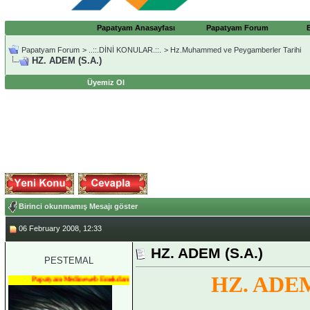
Papatyam Anasayfası
Papatyam Forum
Papatyam Forum
>
..::.DİNİ KONULAR.::.
>
Hz.Muhammed ve Peygamberler Tarihi
HZ. ADEM (S.A.)
Üyemiz Ol
Birinci okunmamış Mesajı göster
06 February 2008, 12:33
HZ. ADEM (S.A.)
PESTEMAL
HZ. ADEM
Papatyam Medineweb Emekdarı