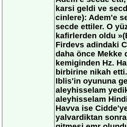
karsi geldi ve secd
cinlere): Adem'e se
secde ettiler. O yü
kafirlerden oldu »
Firdevs adindaki C
daha önce Mekke d
kemiginden Hz. Havv
birbirine nikah ett
Iblis'in oyununa 
aleyhisselam yedik
aleyhisselam Hindi
Havva ise Cidde'ye 
yalvardiktan sonra
gitmesi emr olundu