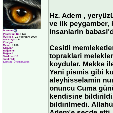
Hz. Adem , yeryüzü
ve ilk peygamber, 
insanlarin babasi'd
Durumu
:
Papatyam No
:
145
Üyelik T.
:
16 February 2005
Arkadaşları
:0
Cinsiyet:
Mesaj:
3.815
Cesitli memleketle
Konular:
Beğenildi:
topraklari melekle
Beğendi:
Takdirleri:10
Takdir Et:
koydular. Mekke ile
Konu Bu Üyemize Aittir!
Yani pismis gibi
aleyhisselamin nu
onuncu Cuma günü r
kendisine bildirild
bildirilmedi. Allah
Adem'e secde etti, 