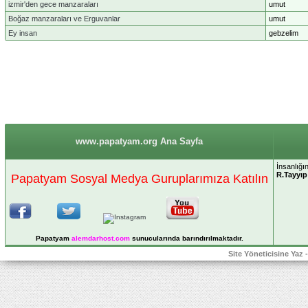
izmir'den gece manzaraları
umut
Boğaz manzaraları ve Erguvanlar
umut
Ey insan
gebzelim
www.papatyam.org Ana Sayfa
İnsanlığı
R.Tayyı
Papatyam Sosyal Medya Guruplarımıza Katılın
Papatyam
alemdarhost
.com
sunucularında barındırılmaktadır.
Site Yöneticisine Yaz