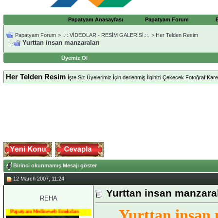
Papatyam Anasayfası
Papatyam Forum
Papatyam Forum
>
..::.VİDEOLAR - RESİM GALERİSİ.::.
>
Her Telden Resim
Yurttan insan manzaraları
Üyemiz Ol
Her Telden Resim
İşte Siz Üyelerimiz İçin derlenmiş İlginizi Çekecek Fotoğraf Karele
Birinci okunmamış Mesajı göster
12 March 2007, 11:24
Yurttan insan manzaral
REHA
Yurttan insan
Papatyam Medineweb Emekdarı