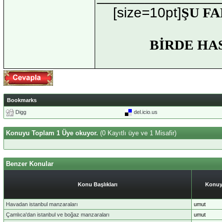
[size=10pt]
ŞU FA
BİRDE HA
Bookmarks
Digg
del.icio.us
Konuyu Toplam 1 Üye okuyor.
(0 Kayıtlı üye ve 1 Misafir)
Benzer Konular
Konu Başlıkları
Konuy
Havadan istanbul manzaraları
umut
Çamlıca'dan istanbul ve boğaz manzaraları
umut