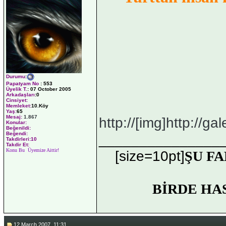
Durumu
:
Papatyam No
:
553
Üyelik T.
:
07 October 2005
Arkadaşları
:0
Cinsiyet:
Memleket:
10.Köy
Yaş:
65
Mesaj:
1.867
http://[img]http://gale
Konular:
Beğenildi:
Beğendi:
_______________
Takdirleri:10
Takdir Et:
Konu Bu Üyemize Aittir!
[size=10pt]
ŞU FA
BİRDE HA
12 March 2007, 11:31