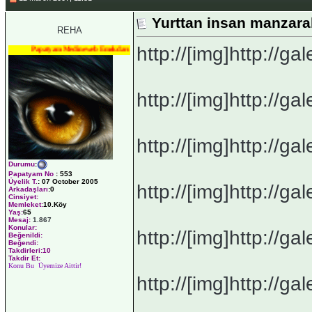
Yurttan insan manzaral
REHA
http://[img]http://gale
Papatyam Medineweb Emekdarı
http://[img]http://gale
http://[img]http://gale
Durumu
:
Papatyam No
:
553
Üyelik T.
:
07 October 2005
http://[img]http://gale
Arkadaşları
:0
Cinsiyet:
Memleket:
10.Köy
Yaş:
65
Mesaj:
1.867
Konular:
http://[img]http://gale
Beğenildi:
Beğendi:
Takdirleri:10
Takdir Et:
Konu Bu Üyemize Aittir!
http://[img]http://gale
_______________