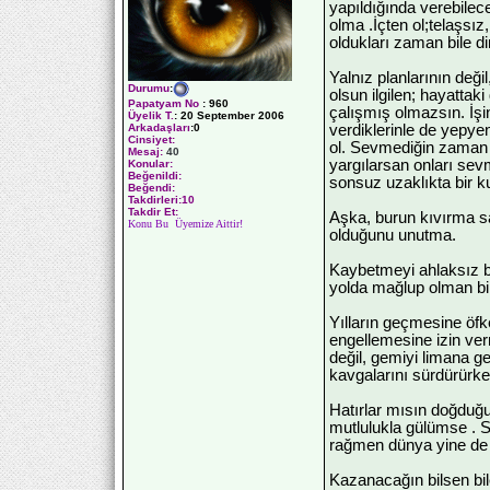
yapıldığında verebilec
olma .İçten ol;telaşsız
oldukları zaman bile d
Yalnız planlarının deği
Durumu
:
olsun ilgilen; hayatta
Papatyam No
:
960
çalışmış olmazsın. İşin
Üyelik T.
:
20 September 2006
verdiklerinle de yepye
Arkadaşları
:0
Cinsiyet:
ol. Sevmediğin zaman 
Mesaj:
40
yargılarsan onları sev
Konular:
Beğenildi:
sonsuz uzaklıkta bir k
Beğendi:
Takdirleri:10
Takdir Et:
Aşka, burun kıvırma sa
Konu Bu Üyemize Aittir!
olduğunu unutma.
Kaybetmeyi ahlaksız bir
yolda mağlup olman bil
Yılların geçmesine öf
engellemesine izin ver
değil, gemiyi limana ge
kavgalarını sürdürürken
Hatırlar mısın doğduğu
mutlulukla gülümse . Sa
rağmen dünya yine de 
Kazanacağın bilsen bil