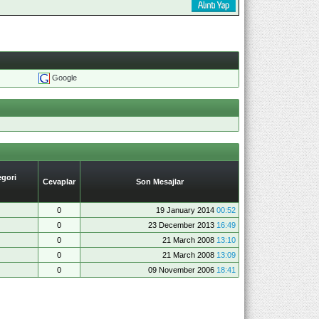
Google
gori
Cevaplar
Son Mesajlar
0
19 January 2014
00:52
0
23 December 2013
16:49
0
21 March 2008
13:10
0
21 March 2008
13:09
0
09 November 2006
18:41