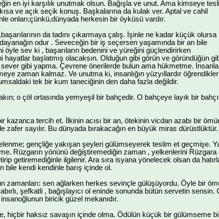
eğin en iyi karşılık unutmak olsun. Bağışla ve unut. Ama kimseye tes
,kısa ve açık seçik konuş. Başkalarına da kulak ver. Aptal ve cahil
inle onları;çünkü,dünyada herkesin bir öyküsü vardır.
l,başarılarının da tadını çıkarmaya çalış. İşinle ne kadar küçük olursa
ki dayanağın odur . Seveceğin bir iş seçersen yaşamında bir an bile
i öyle sev ki , başarıların bedenini ve yüreğini güçlendirirken
ni hayatlar başlatmış olacaksın. Olduğun gibi görün ve göründüğün gib
sever gibi yapma. Çevrene önerilerde bulun ama hükmetme. İnsanla
meye zaman kalmaz. Ve unutma ki, insanlığın yüzyıllardır öğrendikleri
umsaldaki tek bir kum taneciğinin den daha fazla değildir.
kın; o çöl ortasında yemyeşil bir bahçedir. O bahçeye layık bir bahçıv
 kazanca tercih et. İlkinin acısı bir an, ötekinin vicdan azabı bir ömür 
e zafer sayılır. Bu dünyada bırakacağın en büyük miras dürüstlüktür.
kelenme; gençliğe yakışan şeyleri gülümseyerek teslim et geçmişe. Y
me. Rüzgarın yönünü değiştiremediğin zaman , yelkenlerini Rüzgara gö
tirip getiremediğinle ilgilenir. Ara sıra isyana yönelecek olsan da hatı
 bile kendi kendinle barış içinde ol.
n zamanları: sen ağlarken herkes sevinçle gülüşüyordu. Öyle bir ömü
bırlı, şefkatli , bağışlayıcı ol eninde sonunda bütün servetin sensin. 
insanoğlunun biricik güzel mekanıdır.
e, hiçbir haksız savaşın içinde olma. Ödülün küçük bir gülümseme bil