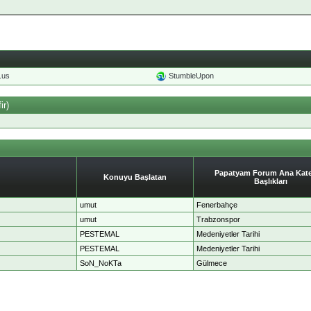
o.us
StumbleUpon
ir)
Papatyam Forum Ana Kate
Konuyu Başlatan
Başlıkları
umut
Fenerbahçe
umut
Trabzonspor
PESTEMAL
Medeniyetler Tarihi
PESTEMAL
Medeniyetler Tarihi
SoN_NoKTa
Gülmece