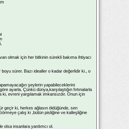
lim
i
rı
,
an olmak için her bitkinin sürekli bakıma ihtiyacı
boyu sürer. Bazı idealler o kadar değerlidir ki., o
apamayacağın şeylerin yapabileceklerini
re ayarla. Çünkü dünya,karşılaştığın fırtınalarla
rla ki, evreni yargılamak imkansızdır. Onun için
r geçir ki, herkes ağlasın öldüğünde, sen
Görmeye çalış ki ,bütün pisliğine ve kalleşliğine
e olsa insanlara yardımcı ol.