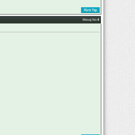
Mesaj No:
4