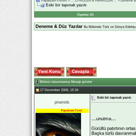
Papatyam Forum
>
..::.ÖYKÜLER & HİKAYELER.::.
>
Deneme & 
Eski bir tapınak yazıtı
Üyemiz Ol
Deneme & Düz Yazılar
Bu Bölümde Türk ve Dünya Edebiyatı
Birinci okunmamış Mesajı göster
17 December 2006, 15:34
Eski bir tapınak yazıtı
piramids
Papatyam Üyesi
....unutma....
Gürültü patırtının ort
Başka türlü davranmak