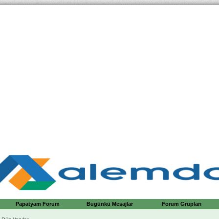
Papatyam Forum
Bugünkü Mesajlar
Forum Grupları