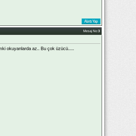
Mesaj No:
3
i okuyanlarda az.. Bu çok üzücü.....