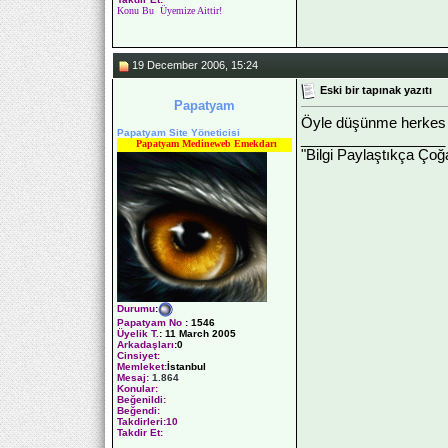
Konu Bu Üyemize Aittir!
19 December 2006, 15:24
Eski bir tapınak yazıtı
Papatyam
Öyle düşünme herkes o
Papatyam Site Yöneticisi
__________________
Papatyam Medineweb Emekdarı
"Bilgi Paylaştıkça Çoğa
Durumu
:
Papatyam No
:
1546
Üyelik T.
:
11 March 2005
Arkadaşları
:0
Cinsiyet:
Memleket:
İstanbul
Mesaj:
1.864
Konular:
Beğenildi:
Beğendi:
Takdirleri:10
Takdir Et: