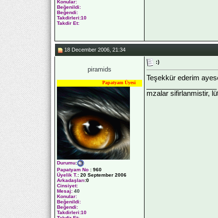
Konular:
Beğenildi:
Beğendi:
Takdirleri:10
Takdir Et:
18 December 2006, 21:34
:)
piramids
Teşekkür ederim ayese
Papatyam Üyesi
__________________
mzalar sifirlanmistir, l
Durumu
:
Papatyam No
:
960
Üyelik T.
:
20 September 2006
Arkadaşları
:0
Cinsiyet:
Mesaj:
40
Konular:
Beğenildi:
Beğendi:
Takdirleri:10
Takdir Et: