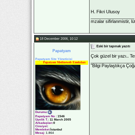
H. Fikri Ulusoy
__________________
mzalar sifirlanmistir, l
18 December 2006, 10:12
Eski bir tapınak yazıtı
Papatyam
Çok güzel bir yazı.. Te
Papatyam Site Yöneticisi
__________________
Papatyam Medineweb Emekdarı
"Bilgi Paylaştıkça Çoğa
Durumu
:
Papatyam No
:
1546
Üyelik T.
:
11 March 2005
Arkadaşları
:0
Cinsiyet:
Memleket:
İstanbul
Mesaj:
1.864