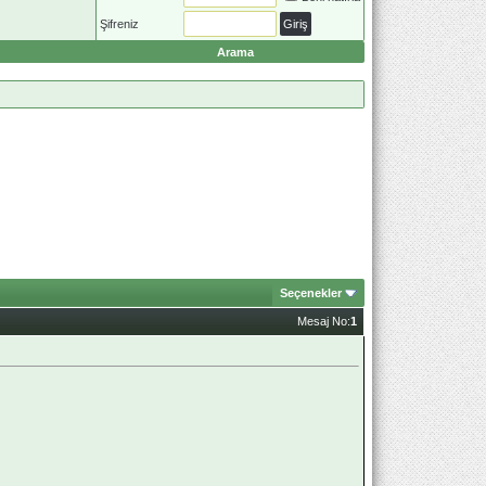
Şifreniz
Arama
Seçenekler
Mesaj No:
1