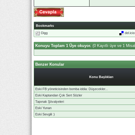
Bookmarks
Digg
del.ici
Konuyu Toplam 1 Üye okuyor.
(0 Kayıtlı üye ve 1 Misaf
Benzer Konular
Konu Başlıkları
Eski FB yöneticisinden bomba iddia: Düşecekler...
Eski Kaptandan Çok Sert Sözler
Tapınak Şövalyeleri
Eski Yunan
Eski Sevgili :)