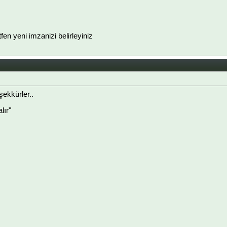
ütfen yeni imzanizi belirleyiniz
şekkürler..
lır"