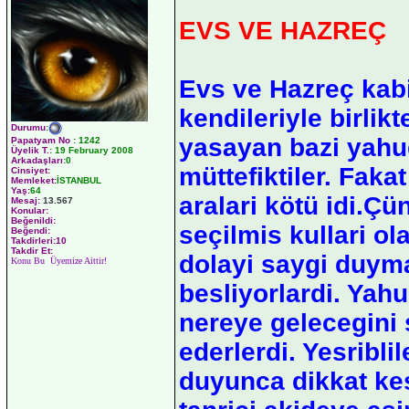
EVS VE HAZREÇ
Evs ve Hazreç kabi
kendileriyle birlikt
Durumu
:
yasayan bazi yahud
Papatyam No
:
1242
Üyelik T.
:
19 February 2008
Arkadaşları
:0
müttefiktiler. Faka
Cinsiyet:
Memleket:
İSTANBUL
Yaş:
64
aralari kötü idi.Çün
Mesaj:
13.567
Konular:
Beğenildi:
seçilmis kullari ol
Beğendi:
Takdirleri:10
Takdir Et:
dolayi saygi duym
Konu Bu Üyemize Aittir!
besliyorlardi. Yah
nereye gelecegini 
ederlerdi. Yesribl
duyunca dikkat kes