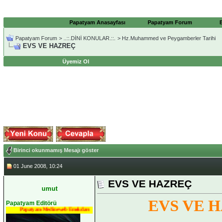
Papatyam Anasayfası
Papatyam Forum
Papatyam Forum
>
..::.DİNİ KONULAR.::.
>
Hz.Muhammed ve Peygamberler Tarihi
EVS VE HAZREÇ
Üyemiz Ol
Birinci okunmamış Mesajı göster
01 June 2008, 10:24
EVS VE HAZREÇ
umut
EVS VE 
Papatyam Editörü
Papatyam Medineweb Emekdarı