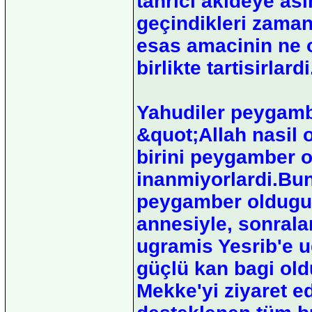
tanrici akideye asin
geçindikleri zamanl
esas amacinin ne 
birlikte tartisirlardi
Yahudiler peygambe
&quot;Allah nasil 
birini peygamber o
inanmiyorlardi.Bun
peygamber oldugu
annesiyle, sonrala
ugramis Yesrib'e 
güçlü kan bagi old
Mekke'yi ziyaret ed