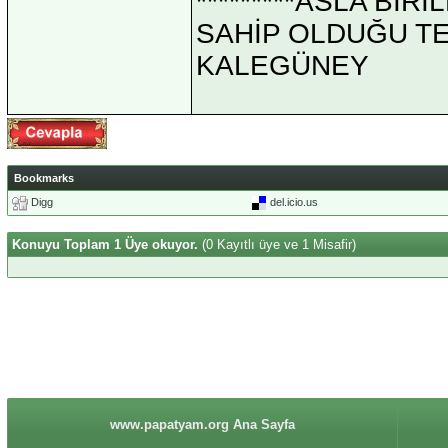
*********ASLA Bİ
SAHİP OLDUĞU TEK 
KALEGÜNEY
Bookmarks
Digg
del.icio.us
Konuyu Toplam 1 Üye okuyor.
(0 Kayıtlı üye ve 1 Misafir)
www.papatyam.org Ana Sayfa