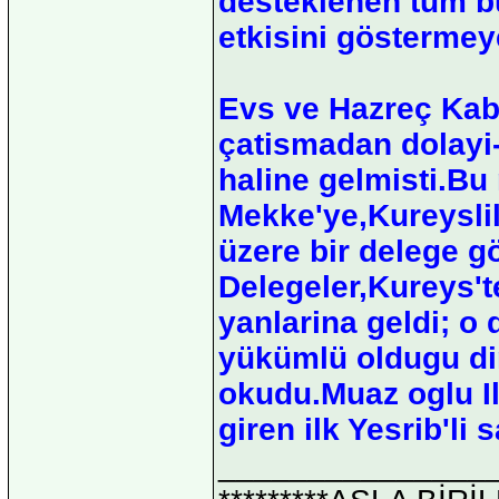
desteklenen tüm bu
etkisini göstermey
Evs ve Hazreç Kabil
çatismadan dolayi-
haline gelmisti.Bu 
Mekke'ye,Kureysli
üzere bir delege g
Delegeler,Kureys'
yanlarina geldi; o
yükümlü oldugu di
okudu.Muaz oglu Il
giren ilk Yesrib'li s
_______________