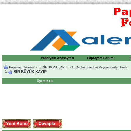
Papatyam Anasayfası
Papatyam Forum
Papatyam Forum
>
..::.DİNİ KONULAR.::.
>
Hz.Muhammed ve Peygamberler Tarihi
BIR BÜYÜK KAYIP
Üyemiz Ol