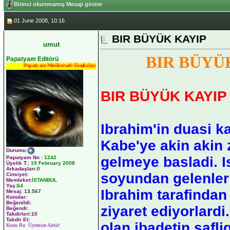
Birinci okunmamış Mesajı göster
01 June 2008, 10:16
BIR BÜYÜK KAYIP
umut
BIR BÜYÜ
Papatyam Editörü
Papatyam Medineweb Emekdarı
BIR BÜYÜK KAYIP
Ibrahim'in duasi k
Kabe'ye akin akin 
Durumu
:
gelmeye basladi. I
Papatyam No
:
1242
Üyelik T.
:
19 February 2008
Arkadaşları
:0
soyundan gelenler
Cinsiyet:
Memleket:
İSTANBUL
Yaş:
64
Ibrahim tarafindan 
Mesaj:
13.567
Konular:
Beğenildi:
ziyaret ediyorlardi
Beğendi:
Takdirleri:10
Takdir Et:
olan ibadetin safl
Konu Bu Üyemize Aittir!