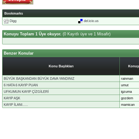
Bookmarks
Digg
del.icio.us
Konuyu Toplam 1 Üye okuyor.
(0 Kayıtlı üye ve 1 Misafir)
Benzer Konular
Konu Başlıkları
Konuy
BÜYÜK BAŞKANDAN BÜYÜK DAVA YANDINIZ
rainman
6 HATA 6 KAYIP PUAN
umut
UFKUMUN KAYIP ÇİZGİLERİ
igzuma
KAYIP AŞK
gozdem
KAYIP İLANI......
mamican