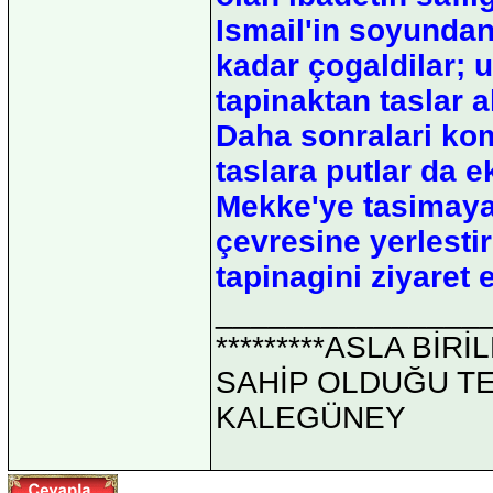
Ismail'in soyunda
kadar çogaldilar; 
tapinaktan taslar a
Daha sonralari kom
taslara putlar da e
Mekke'ye tasimaya 
çevresine yerlestir
tapinagini ziyaret
_______________
*********ASLA Bİ
SAHİP OLDUĞU TEK 
KALEGÜNEY