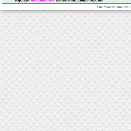
Papatyam
alemdarhost
.com
sunucularında barındırılmaktadır.
Site Yöneticisine Yaz