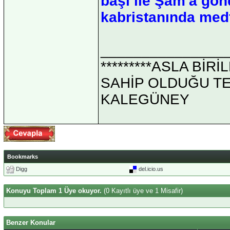
başı ile Şam'a gön
kabristanında med
_______________
*********ASLA Bİ
SAHİP OLDUĞU TEK 
KALEGÜNEY
Bookmarks
Digg
del.icio.us
Konuyu Toplam 1 Üye okuyor.
(0 Kayıtlı üye ve 1 Misafir)
Benzer Konular