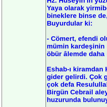
Hz. Hüseyin'in yüzü
Yaya olarak yirmib
bineklere binse de
Buyurdular ki:
- Cömert, efendi ol
mümin kardeşinin i
öbür âlemde daha i
Eshab-ı kiramdan H
gider gelirdi. Çok 
çok defa Resululla
Birgün Cebrail ale
huzurunda bulunu