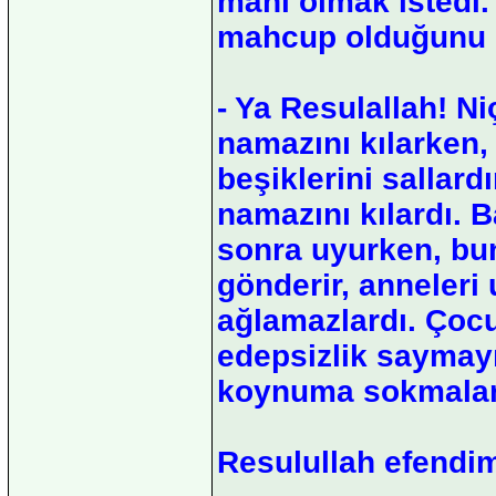
mâni olmak istedi.
mahcup olduğunu g
- Ya Resulallah! N
namazını kılarken,
beşiklerini sallar
namazını kılardı. 
sonra uyurken, bun
gönderir, anneleri 
ağlamazlardı. Çocu
edepsizlik saymayı
koynuma sokmaları
Resulullah efendim