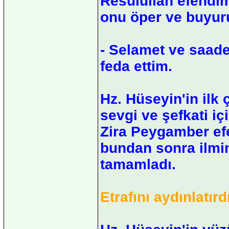
Resulullah efendim
onu öper ve buyuru
- Selamet ve saade
feda ettim.
Hz. Hüseyin'in ilk
sevgi ve şefkati i
Zira Peygamber efe
bundan sonra ilmin
tamamladı.
Etrafını aydınlatırd