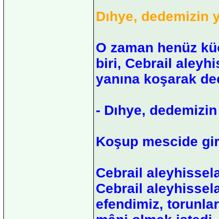
Dıhye, dedemizin 
O zaman henüz küç
biri, Cebrail aley
yanına koşarak ded
- Dıhye, dedemizin
Koşup mescide gird
Cebrail aleyhissela
Cebrail aleyhissel
efendimiz, torunla