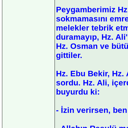
Peygamberimiz Hz. 
sokmamasını emret
melekler tebrik et
duramayıp, Hz. Ali'
Hz. Osman ve bütün
gittiler.
Hz. Ebu Bekir, Hz.
sordu. Hz. Ali, içe
buyurdu ki:
- İzin verirsen, be