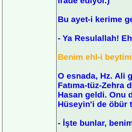
irade ediyor.)
Bu ayet-i kerime g
- Ya Resulallah! Eh
Benim ehl-i beytim
O esnada, Hz. Ali g
Fatıma-tüz-Zehra d
Hasan geldi. Onu d
Hüseyin'i de öbür t
- İşte bunlar, benim