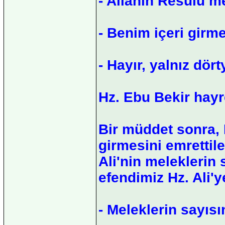
- Allahın Resulü m
- Benim içeri gir
- Hayır, yalnız dör
Hz. Ebu Bekir hayr
Bir müddet sonra, R
girmesini emrettiler
Ali'nin meleklerin
efendimiz Hz. Ali'y
- Meleklerin sayısı