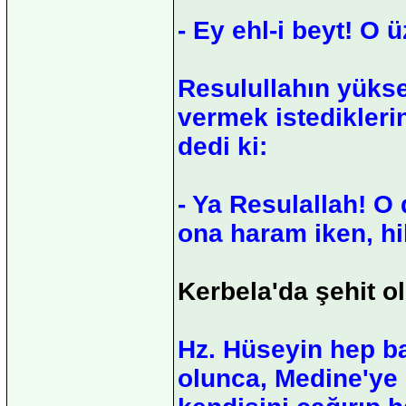
- Ey ehl-i beyt! O
Resulullahın yüksek
vermek istedikleri
dedi ki:
- Ya Resulallah! O
ona haram iken, hi
Kerbela'da şehit o
Hz. Hüseyin hep ba
olunca, Medine'ye g