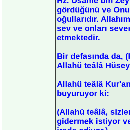
Hz. Üsame bin Zey
gördüğünü ve Onun,
oğullarıdır. Allahı
sev ve onları seve
etmektedir.
Bir defasında da,
Allahü teâlâ Hüsey
Allahü teâlâ Kur'an
buyuruyor ki:
(Allahü teâlâ, sizle
gidermek istiyor ve