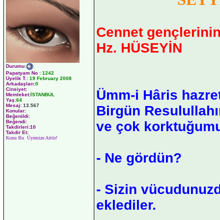
Cennet gençlerinin
Hz. HÜSEYİN
Durumu
:
Papatyam No
:
1242
Üyelik T.
:
19 February 2008
Arkadaşları
:0
Cinsiyet:
Ümm-i Hâris hazretl
Memleket:
İSTANBUL
Yaş:
64
Mesaj:
13.567
Birgün Resulullah
Konular:
Beğenildi:
ve çok korktuğumu 
Beğendi:
Takdirleri:10
Takdir Et:
Konu Bu Üyemize Aittir!
- Ne gördün?
- Sizin vücudunuzd
eklediler.