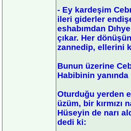
- Ey kardeşim Cebr
ileri giderler end
eshabımdan Dıhye i
çıkar. Her dönüşün
zannedip, ellerini
Bunun üzerine Cebr
Habibinin yanında 
Oturduğu yerden ell
üzüm, bir kırmızı n
Hüseyin de narı ald
dedi ki: