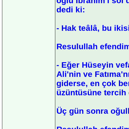
oğlu İbrahim'i sol 
dedi ki:
- Hak teâlâ, bu ikis
Resulullah efendim
- Eğer Hüseyin vef
Ali'nin ve Fatıma'n
giderse, en çok b
üzüntüsüne tercih
Üç gün sonra oğulla