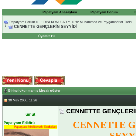
Papatyam Anasayfası
Papatyam Forum
Papatyam Forum
>
..::.DİNİ KONULAR.::.
>
Hz.Muhammed ve Peygamberler Tarihi
CENNETTE GENÇLERİN SEYYİDİ
Üyemiz Ol
Birinci okunmamış Mesajı göster
30 May 2008, 11:26
CENNETTE GENÇLERİN
umut
CENNETTE G
Papatyam Editörü
Papatyam Medineweb Emekdarı
SEYY