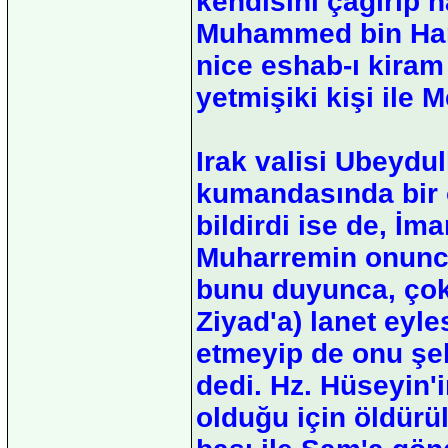
kendisini çağırıp h
Muhammed bin Hane
nice eshab-ı kiram
yetmişiki kişi ile M
Irak valisi Ubeydu
kumandasında bir 
bildirdi ise de, İm
Muharremin onuncu
bunu duyunca, çok 
Ziyad'a) lanet eyle
etmeyip de onu şehi
dedi. Hz. Hüseyin
olduğu için öldür