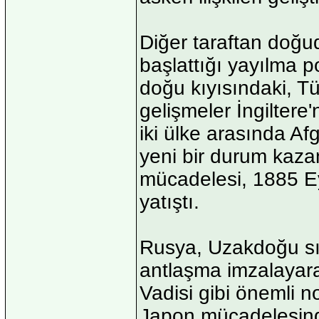
Diğer taraftan doğud
başlattığı yayılma po
doğu kıyısındaki, Tü
gelişmeler İngiltere
iki ülke arasında A
yeni bir durum kazan
mücadelesi, 1885 Eyl
yatıştı.
Rusya, Uzakdoğu sın
antlaşma imzalayara
Vadisi gibi önemli no
Japon mücadelesinde