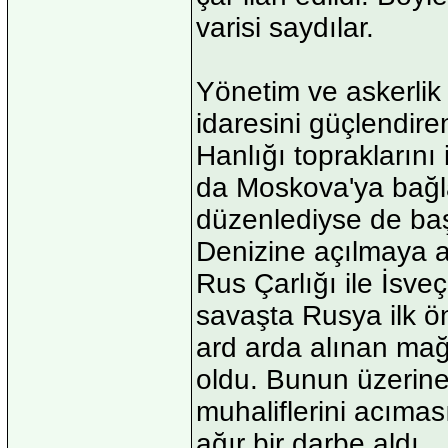
varisi saydılar.
Yönetim ve askerlik
idaresini güçlendire
Hanlığı topraklarını
da Moskova'ya bağla
düzenlediyse de baş
Denizine açılmaya ağ
Rus Çarlığı ile İsve
savaşta Rusya ilk ön
ard arda alınan mağl
oldu. Bunun üzerine Ç
muhaliflerini acıma
ağır bir darbe aldı.