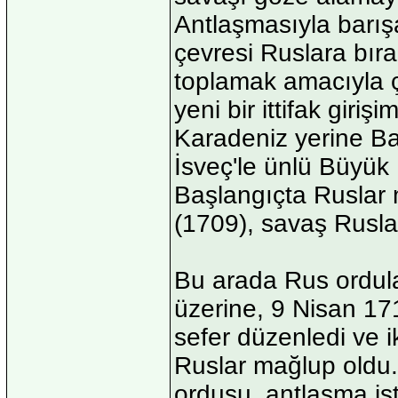
Antlaşmasıyla barış
çevresi Ruslara bıra
toplamak amacıyla ç
yeni bir ittifak giri
Karadeniz yerine Ba
İsveç'le ünlü Büyük
Başlangıçta Ruslar 
(1709), savaş Rusla
Bu arada Rus ordul
üzerine, 9 Nisan 17
sefer düzenledi ve i
Ruslar mağlup oldu
ordusu, antlaşma is