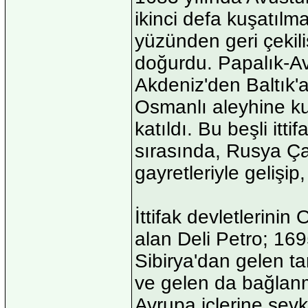
ikinci defa kuşatılm
yüzünden geri çekili
doğurdu. Papalık-Av
Akdeniz'den Baltık'a
Osmanlı aleyhine ku
katıldı. Bu beşli itti
sırasında, Rusya Ça
gayretleriyle gelişip
İttifak devletlerinin
alan Deli Petro; 1695
Sibirya'dan gelen ta
ve gelen da bağlanm
Avrupa içlerine sevk