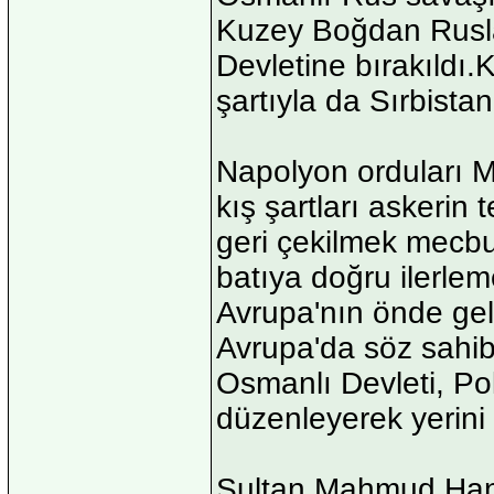
Kuzey Boğdan Rusl
Devletine bırakıldı
şartıyla da Sırbistan
Napolyon orduları 
kış şartları askerin
geri çekilmek mecbur
batıya doğru ilerlem
Avrupa'nın önde gele
Avrupa'da söz sahib
Osmanlı Devleti, Po
düzenleyerek yerini 
Sultan Mahmud Han,