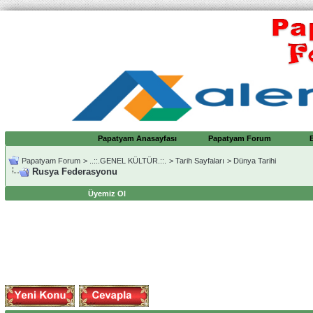
Papatyam Anasayfası
Papatyam Forum
Papatyam Forum
>
..::.GENEL KÜLTÜR.::.
>
Tarih Sayfaları
>
Dünya Tarihi
Rusya Federasyonu
Üyemiz Ol