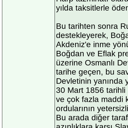
yılda taksitlerle öde
Bu tarihten sonra R
destekleyerek, Boğ
Akdeniz'e inme yönü
Boğdan ve Eflak pre
üzerine Osmanlı Dev
tarihe geçen, bu sa
Devletinin yanında 
30 Mart 1856 tarihl
ve çok fazla maddi 
ordularının yetersizl
Bu arada diğer taraf
azınlıklara karşı Sl