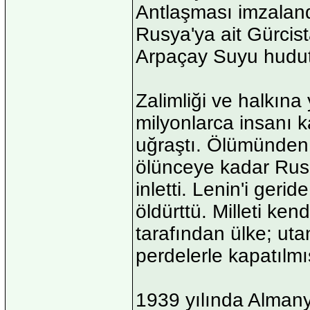
Antlaşması imzalan
Rusya'ya ait Gürcist
Arpaçay Suyu hudut 
Zalimliği ve halkına
milyonlarca insanı ka
uğraştı. Ölümünden 
ölünceye kadar Rus 
inletti. Lenin'i geri
öldürttü. Milleti ken
tarafından ülke; uta
perdelerle kapatılmış
1939 yılında Almany