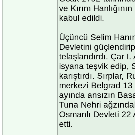
ve Kırım Hanlığını
kabul edildi.
Üçüncü Selim Hanın 
Devletini güçlendiri
telaşlandırdı. Çar I.
isyana teşvik edip, 
karıştırdı. Sırplar, R
merkezi Belgrad 13 
ayında ansızın Basa
Tuna Nehri ağzındaki
Osmanlı Devleti 22 
etti.