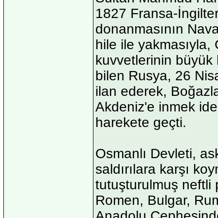
1827 Fransa-İngilter
donanmasının Navar
hile ile yakmasıyla,
kuvvetlerinin büyük
bilen Rusya, 26 Nis
ilan ederek, Boğazla
Akdeniz'e inmek ide
harekete geçti.
Osmanlı Devleti, as
saldırılara karşı koy
tutuşturulmuş neftli 
Romen, Bulgar, Rum
Anadolu Cephesinde T