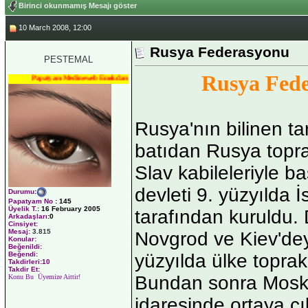
Birinci okunmamış Mesajı göster
10 March 2008, 12:00
Rusya Federasyonu
PESTEMAL
Rusya Fed
Papatyam Medineweb Emekdarı
Rusya'nın bilinen tar
batıdan Rusya topra
Slav kabileleriyle ba
devleti 9. yüzyılda 
Durumu
:
Papatyam No
:
145
Üyelik T.
:
16 February 2005
tarafından kuruldu.
Arkadaşları
:0
Cinsiyet:
Mesaj:
3.815
Novgrod ve Kiev'de
Konular:
Beğenildi:
yüzyılda ülke toprakl
Beğendi:
Takdirleri:10
Takdir Et:
Bundan sonra Moskov
Konu Bu Üyemize Aittir!
idaresinde ortaya ç