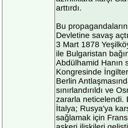
arttırdı.
Bu propagandaların
Devletine savaş açt
3 Mart 1878 Yeşilkö
ile Bulgaristan bağı
Abdülhamid Hanın si
Kongresinde İngilte
Berlin Antlaşmasınd
sınırlandırıldı ve O
zararla neticelendi.
İtalya; Rusya'ya kar
sağlamak için Fran
askeri ilişkileri geliş