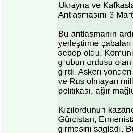
Ukrayna ve Kafkasla
Antlaşmasını 3 Mart
Bu antlaşmanın ardın
yerleştirme çabalar
sebep oldu. Komünist
grubun ordusu olan
girdi. Askeri yönde
ve Rus olmayan mill
politikası, ağır mağ
Kızılordunun kazand
Gürcistan, Ermenist
girmesini sağladı. 