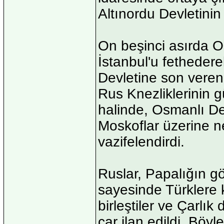
Altınordu Devletinin
On beşinci asırda O
İstanbul'u fethede
Devletine son vere
Rus Knezliklerinin g
halinde, Osmanlı Dev
Moskoflar üzerine ne
vazifelendirdi.
Ruslar, Papalığın gö
sayesinde Türklere 
birleştiler ve Çarlı
çar ilan edildi. Böy