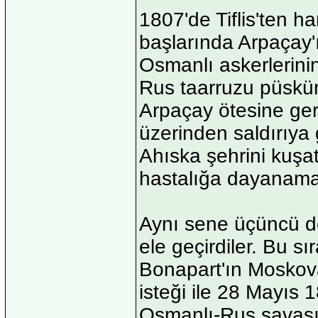
1807'de Tiflis'ten 
başlarında Arpaçay'ı
Osmanlı askerlerini
Rus taarruzu püskür
Arpaçay ötesine geri
üzerinden saldırıya
Ahıska şehrini kuşa
hastalığa dayanamayı
Aynı sene üçüncü de
ele geçirdiler. Bu s
Bonapart'ın Moskova
isteği ile 28 Mayıs
Osmanlı-Rus savaşın