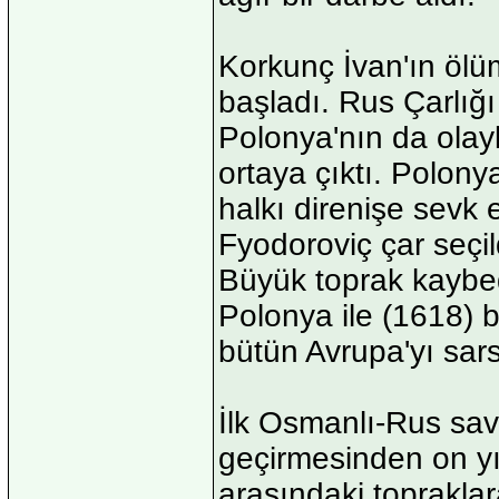
Korkunç İvan'ın ölüm
başladı. Rus Çarlığı
Polonya'nın da olayl
ortaya çıktı. Polony
halkı direnişe sevk 
Fyodoroviç çar seçil
Büyük toprak kaybe
Polonya ile (1618) b
bütün Avrupa'yı sars
İlk Osmanlı-Rus sava
geçirmesinden on yı
arasındaki toprakla