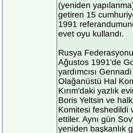
(yeniden yapılanma) 
getiren 15 cumhuriyet
1991 referandumun
evet oyu kullandı.
Rusya Federasyonu b
Ağustos 1991'de Go
yardımcısı Gennadi 
Olağanüstü Hal Kom
Kırım'daki yazlık ev
Boris Yeltsin ve ha
Komitesi feshedildi 
ettiler. Aynı gün S
yeniden başkanlık g