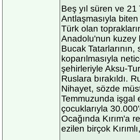
Beş yıl süren ve 2
Antlaşmasıyla biten
Türk olan toprakları
Anadolu'nun kuzey k
Bucak Tatarlarının,
koparılmasıyla netic
şehirleriyle Aksu-Tu
Ruslara bırakıldı. R
Nihayet, sözde müst
Temmuzunda işgal ed
çocuklarıyla 30.000
Ocağında Kırım'a re
ezilen birçok Kırıml