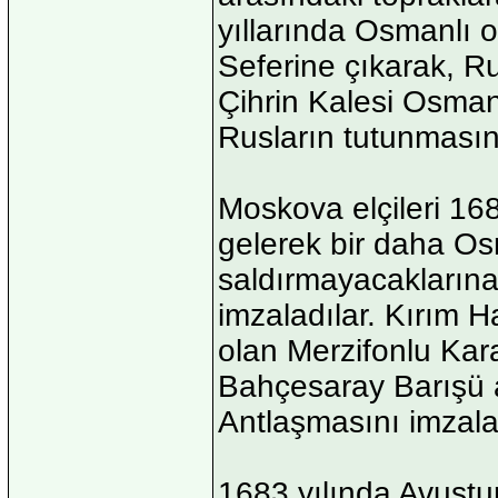
yıllarında Osmanlı 
Seferine çıkarak, Ru
Çihrin Kalesi Osman
Rusların tutunmasına
Moskova elçileri 16
gelerek bir daha Os
saldırmayacaklarına
imzaladılar. Kırım H
olan Merzifonlu Kar
Bahçesaray Barışü a
Antlaşmasını imzal
1683 yılında Avustu