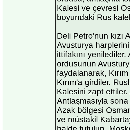
Kalesi ve çevresi Os
boyundaki Rus kaleler
Deli Petro'nun kızı
Avusturya harplerini
ittifakını yeniledil
ordusunun Avustur
faydalanarak, Kırım
Kırım'a girdiler. Ru
Kalesini zapt ettile
Antlaşmasıyla sona e
Azak bölgesi Osmanl
ve müstakil Kabarta
halde tutulup, Mosk