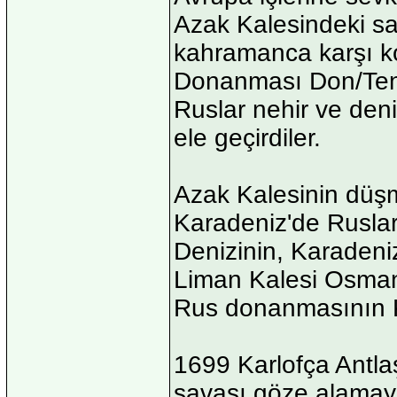
Azak Kalesindeki sa
kahramanca karşı k
Donanması Don/Ten 
Ruslar nehir ve den
ele geçirdiler.
Azak Kalesinin düşm
Karadeniz'de Ruslar
Denizinin, Karadeni
Liman Kalesi Osman
Rus donanmasının K
1699 Karlofça Antla
savaşı göze alamay