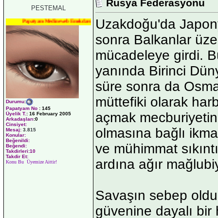
Rusya Federasyonu
PESTEMAL
Uzakdoğu'da Japony
Papatyam Medineweb Emekdarı
sonra Balkanlar üze
mücadeleye girdi. B
yanında Birinci Dün
süre sonra da Osman
müttefiki olarak har
Durumu
:
Papatyam No
:
145
açmak mecburiyetin
Üyelik T.
:
16 February 2005
Arkadaşları
:0
Cinsiyet:
olmasına bağlı ikmal
Mesaj:
3.815
Konular:
Beğenildi:
ve mühimmat sıkıntıs
Beğendi:
Takdirleri:10
Takdir Et:
ardına ağır mağlubiy
Konu Bu Üyemize Aittir!
Savaşın sebep olduğ
güvenine dayalı bir 