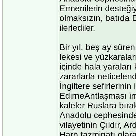
Ermenilerin desteği
olmaksızın, batıda 
ilerlediler.
Bir yıl, beş ay süren
lekesi ve yüzkaraları
içinde hala yarala
zararlarla neticelen
İngiltere sefirlerinin
EdirneAntlaşması i
kaleler Ruslara bırak
Anadolu cephesinde 
vilayetinin Çıldır, 
Harp tazminatı olara