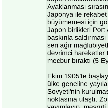
Ayaklanması sırasın
Japonya ile rekabe
büyümemesi için gö
Japon birlikleri Por
baskınla saldırması
seri ağır mağlubiyet
devrimci hareketler 
mecbur bıraktı (5 Ey
Ekim 1905'te başlaya
ülke geneline yayıla
Sovyeti'nin kurulmas
noktasına ulaştı. Zor
yayımlayıp, meşruti 