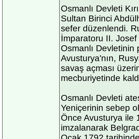
Osmanlı Devleti Kırı
Sultan Birinci Abdü
sefer düzenlendi. Ru
İmparatoru II. Josef
Osmanlı Devletinin pa
Avusturya'nın, Rusy
savaş açması üzeri
mecburiyetinde kald
Osmanlı Devleti ateş
Yeniçerinin sebep o
Önce Avusturya ile 
imzalanarak Belgrad
Ocak 1792 tarihinde