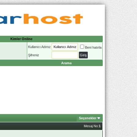
Kimler Online
Kullanıcı Adınız
Beni hatırla
Şifreniz
Arama
Seçenekler
Mesaj No:
1