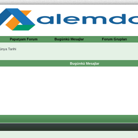
Papatyam Forum
Bugünkü Mesajlar
Forum Grupları
ünya Tarihi
Bugünkü Mesajlar