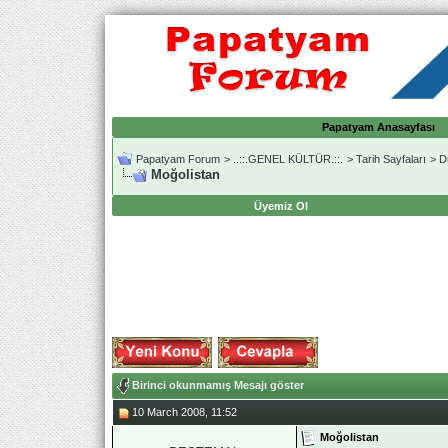
Papatyam Anasayfası
Papatyam Forum
>
..::.GENEL KÜLTÜR.::.
>
Tarih Sayfaları
>
D
Moğolistan
Üyemiz Ol
Birinci okunmamış Mesajı göster
10 March 2008, 11:52
Moğolistan