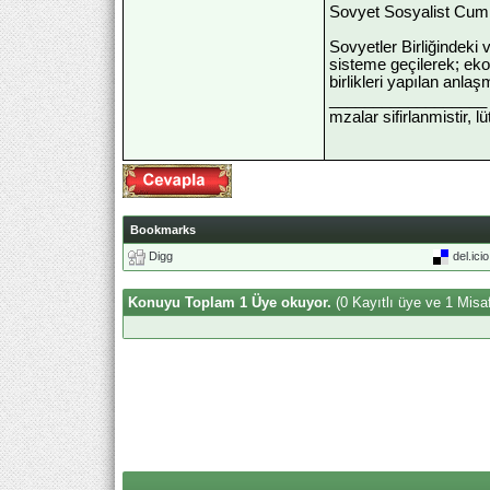
Sovyet Sosyalist Cumhur
Sovyetler Birliğindeki
sisteme geçilerek; eko
birlikleri yapılan anla
__________________
mzalar sifirlanmistir, l
Bookmarks
Digg
del.ici
Konuyu Toplam 1 Üye okuyor.
(0 Kayıtlı üye ve 1 Misaf