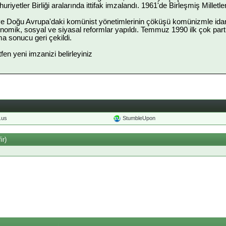
iyetler Birliği aralarında ittifak imzalandı. 1961'de Birleşmiş Milletler
 ve Doğu Avrupa'daki komünist yönetimlerinin çöküşü komünizmle idare e
nomik, sosyal ve siyasal reformlar yapıldı. Temmuz 1990 ilk çok parti
şma sonucu geri çekildi.
ütfen yeni imzanizi belirleyiniz
o.us
StumbleUpon
ir)