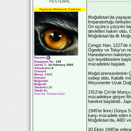
PESTEMAL
Papatyam Medineweb Emekdarı
Moğolistan'da yaşayan
İmparatorluğu birleştir
On üçüncü yüzyılın ba
devletleri hakim oldu. C
Moğolistan'da ilk Moğo
Cengiz Han, 1227'de ö
Ögedey ve Toluy'un ne
Hanedanının hakimiyeti
Durumu
:
için teşebbüslere başl
Papatyam No
:
145
mücadelesi başladı.
Üyelik T.
:
16 February 2005
Arkadaşları
:0
Cinsiyet:
Moğol prenseslerinin Ç
Mesaj:
3.815
sebep oldu. Katolik mis
Konular:
Beğenildi:
Misyonerler Uzak Doğu'd
Beğendi:
Takdirleri:10
Takdir Et:
1912'de Çin'de Mançu ha
Konu Bu Üyemize Aittir!
mücadeleye girişen Moğo
hareket başlatıldı. Ja
1945'te İkinci Dünya Sa
karşı mücadele eden teş
Moğolistan'da, ABD ve 
20 Ekim 1945'te referan