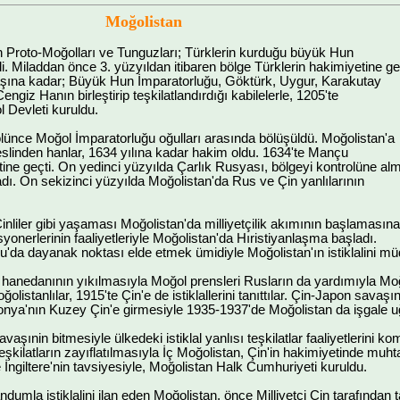
Moğolistan
 Proto-Moğolları ve Tunguzları; Türklerin kurduğu büyük Hun
di. Miladdan önce 3. yüzyıldan itibaren bölge Türklerin hakimiyetine ge
şına kadar; Büyük Hun İmparatorluğu, Göktürk, Uygur, Karakutay
engiz Hanın birleştirip teşkilatlandırdığı kabilelerle, 1205'te
l Devleti kuruldu.
lünce Moğol İmparatorluğu oğulları arasında bölüşüldü. Moğolistan'a
slinden hanlar, 1634 yılına kadar hakim oldu. 1634'te Mançu
ne geçti. On yedinci yüzyılda Çarlık Rusyası, bölgeyi kontrolüne al
adı. On sekizinci yüzyılda Moğolistan'da Rus ve Çin yanlılarının
inliler gibi yaşaması Moğolistan'da milliyetçilik akımının başlamasına
yonerlerinin faaliyetleriyle Moğolistan'da Hıristiyanlaşma başladı.
a dayanak noktası elde etmek ümidiyle Moğolistan'ın istiklalini müdafaa 
nedanının yıkılmasıyla Moğol prensleri Rusların da yardımıyla Moğolistan
listanlılar, 1915'te Çin'e de istiklallerini tanıttılar. Çin-Japon savaşı
ponya'nın Kuzey Çin'e girmesiyle 1935-1937'de Moğolistan da işgale u
vaşınin bitmesiyle ülkedeki istiklal yanlısı teşkilatlar faaliyetlerini
kilatların zayıflatılmasıyla İç Moğolistan, Çin'in hakimiyetinde muhta
İngiltere'nin tavsiyesiyle, Moğolistan Halk Cumhuriyeti kuruldu.
dumla istiklalini ilan eden Moğolistan, önce Milliyetçi Çin tarafından