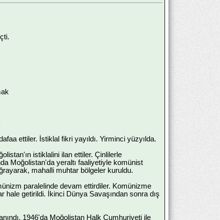
çti.
mak
ettiler. İstiklal fikri yayıldı. Yirminci yüzyılda.
'ın istiklalini ilan ettiler. Çinlilerle
nda Moğolistan'da yeraltı faaliyetiyle komünist
ğrayarak, mahalli muhtar bölgeler kuruldu.
 komünizm paralelinde devam ettirdiler. Komünizme
r hale getirildi. İkinci Dünya Savaşından sonra dış
 tanındı. 1946'da Moğolistan Halk Cumhuriyeti ile