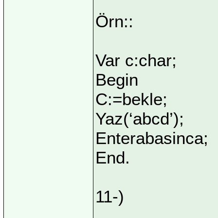
Örn::
Var c:char;
Begin
C:=bekle;
Yaz(‘abcd’);
Enterabasinca;
End.
11-)