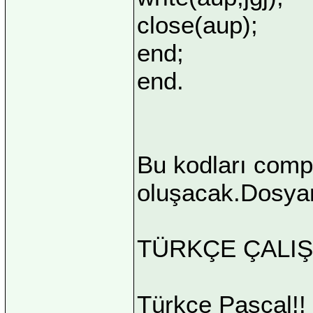
close(aup);
end;
end.
Bu kodları comp
oluşacak.Dosyan
TÜRKÇE ÇALIŞA
Türkçe Pascal!!