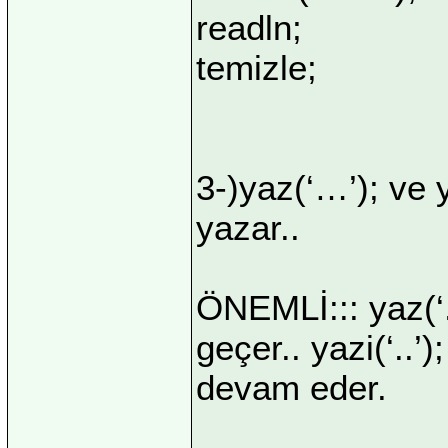
readln;
temizle;
3-)yaz(‘…’); ve 
yazar..
ÖNEMLİ::: yaz(‘.
geçer.. yazi(‘..
devam eder.