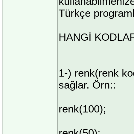
kullanabilmenize
Türkçe progra
HANGİ KODLAR
1-) renk(renk ko
sağlar. Örn::
renk(100);
renk(50);