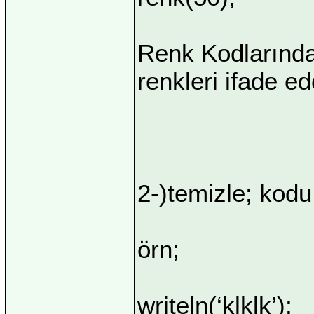
Renk Kodlarında
renkleri ifade e
2-)temizle; kodu
örn;
writeln(‘klklk’);