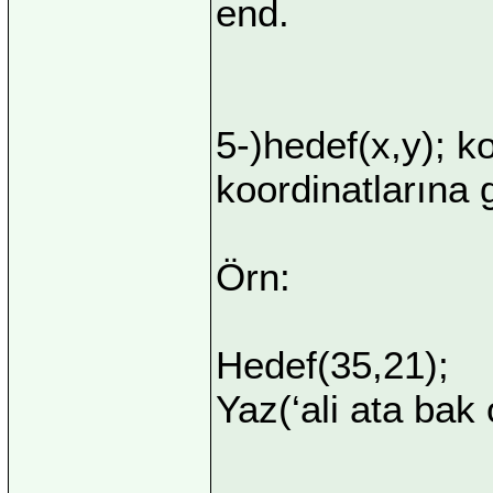
end.
5-)hedef(x,y); k
koordinatlarına g
Örn:
Hedef(35,21);
Yaz(‘ali ata bak 