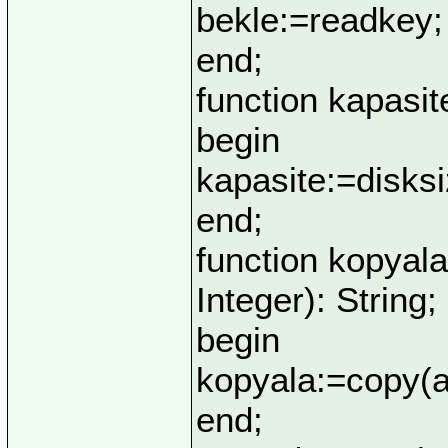
bekle:=readkey;
end;
function kapasit
begin
kapasite:=disks
end;
function kopyala
Integer): String;
begin
kopyala:=copy(a
end;