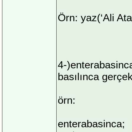
Örn: yaz(‘Ali At
4-)enterabasinc
basılınca gerçe
örn:
enterabasinca;