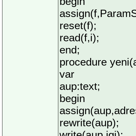
begin
assign(f,ParamSt
reset(f);
read(f,i);
end;
procedure yeni(a
var
aup:text;
begin
assign(aup,adre
rewrite(aup);
write(aup,jgj);