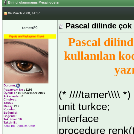
Birinci okunmamış Mesajı göster
04 March 2008, 14:17
Pascal dilinde çok 
tamerr89
Papatyam Paylaşımcı Üyesi
Pascal dilind
kullanılan ko
yaz
Durumu
:
Papatyam No
:
1196
(* ////tamer\\\\ *)
Üyelik T.
:
09 December 2007
Arkadaşları
:0
Cinsiyet:
unit turkce;
Yaş:
36
Mesaj:
212
Konular:
Beğenildi:
interface
Beğendi:
Takdirleri:10
Takdir Et:
Konu Bu Üyemize Aittir!
procedure renk(t