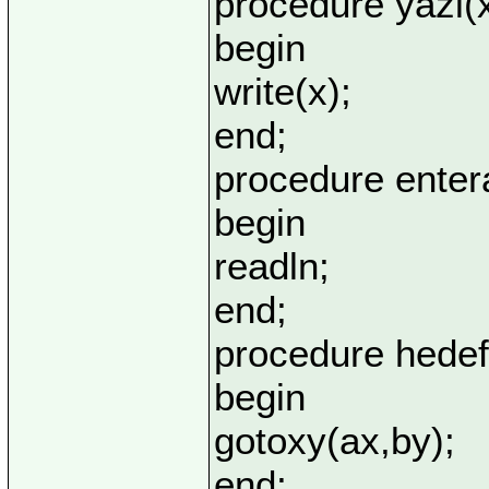
procedure yazi(x
begin
write(x);
end;
procedure enter
begin
readln;
end;
procedure hedef
begin
gotoxy(ax,by);
end;