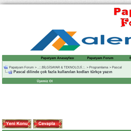
Papatyam Anasayfası
Papatyam Forum
Papatyam Forum
>
..::.BİLGİSAYAR & TEKNOLOJİ.::.
>
Programlama
>
Pascal
Pascal dilinde çok fazla kullanılan kodları türkçe yazın
Üyemiz Ol