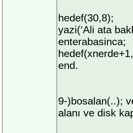
hedef(30,8);
yazi(‘Ali ata bak
enterabasinca;
hedef(xnerde+1,
end.
9-)bosalan(..); v
alanı ve disk kap