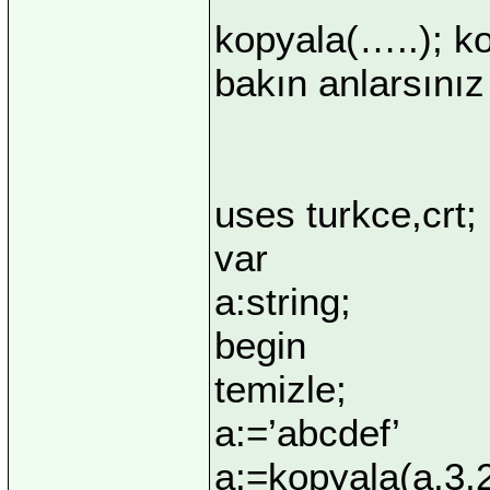
kopyala(…..); ko
bakın anlarsınız
uses turkce,crt;
var
a:string;
begin
temizle;
a:=’abcdef’
a:=kopyala(a,3,2