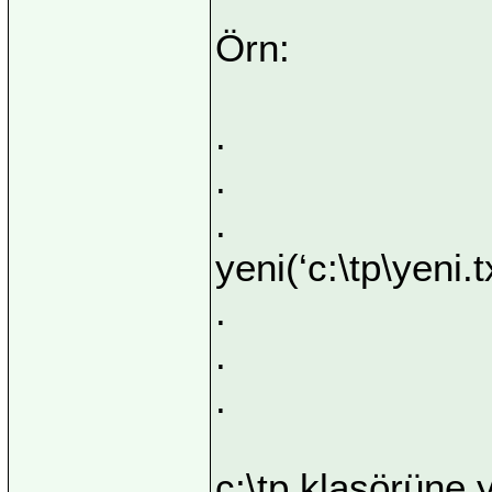
Örn:
.
.
.
yeni(‘c:\tp\yeni.t
.
.
.
c:\tp klasörüne 