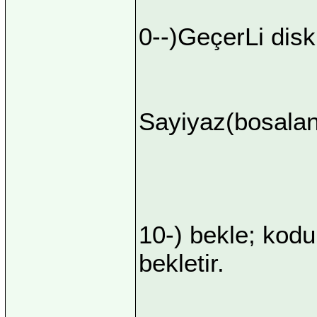
0--)GeçerLi disk
Sayiyaz(bosalan
10-) bekle; kodu
bekletir.