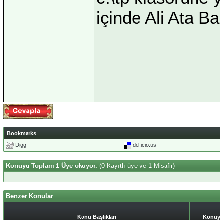
içinde Ali Ata Ba
Bookmarks
Digg
del.icio.us
Konuyu Toplam 1 Üye okuyor.
(0 Kayıtlı üye ve 1 Misafir)
Benzer Konular
Konu Başlıkları
Konuy