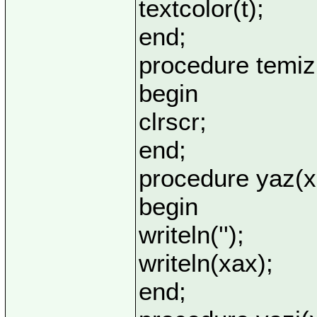
textcolor(t);
end;
procedure temiz
begin
clrscr;
end;
procedure yaz(xa
begin
writeln('');
writeln(xax);
end;