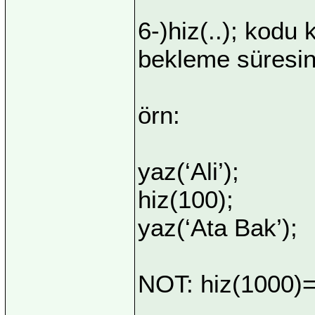
6-)hiz(..); kod
bekleme süresini
örn:
yaz(‘Ali’);
hiz(100);
yaz(‘Ata Bak’);
NOT: hiz(1000)=