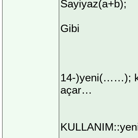
Sayiyaz(a+b);
Gibi
14-)yeni(……); k
açar…
KULLANIM::yeni(‘