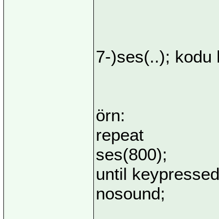
7-)ses(..); kodu
örn:
repeat
ses(800);
until keypressed
nosound;