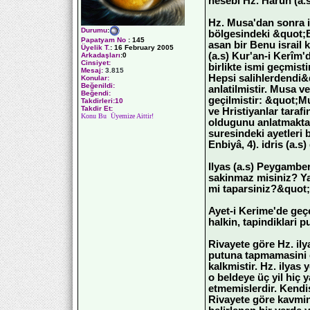
nesebi Hz. Harun (a.s
Hz. Musa'dan sonra is
Durumu
:
bölgesindeki &quot;B
Papatyam No
:
145
asan bir Benu israil k
Üyelik T.
:
16 February 2005
(a.s) Kur'an-i Kerîm'
Arkadaşları
:0
Cinsiyet:
birlikte ismi geçmisti
Mesaj:
3.815
Hepsi salihlerdendi&qu
Konular:
Beğenildi:
anlatilmistir. Musa ve
Beğendi:
geçilmistir: &quot;Mu
Takdirleri:10
Takdir Et:
ve Hristiyanlar taraf
Konu Bu Üyemize Aittir!
oldugunu anlatmaktadi
suresindeki ayetleri b
Enbiyâ, 4). idris (a.s
Ilyas (a.s) Peygamber
sakinmaz misiniz? Yar
mi taparsiniz?&quot; 
Ayet-i Kerime'de geç
halkin, tapindiklari 
Rivayete göre Hz. ilya
putuna tapmamasini e
kalkmistir. Hz. ilyas
o beldeye üç yil hiç
etmemislerdir. Kendis
Rivayete göre kavmini