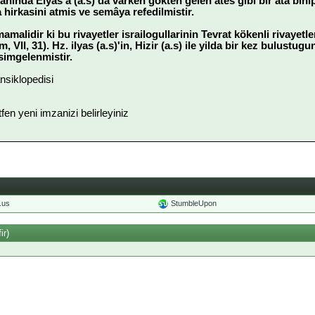
yaninda Elyas'a (a.s) da varken gökten gelen ates gibi bir ata bi
 hirkasini atmis ve semâya refedilmistir.
alidir ki bu rivayetler israilogullarinin Tevrat kökenli rivayetleri
m, VII, 31). Hz. ilyas (a.s)'in, Hizir (a.s) ile yilda bir kez bulustu
 simgelenmistir.
nsiklopedisi
ütfen yeni imzanizi belirleyiniz
o.us
StumbleUpon
ir)