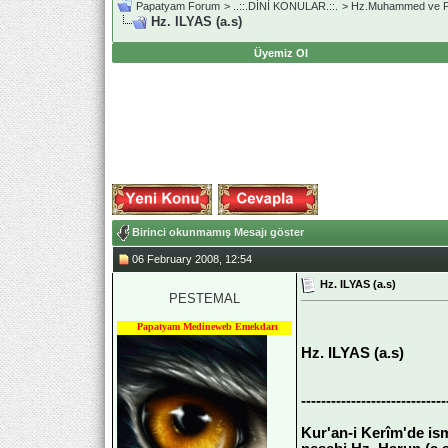
Papatyam Forum
>
..::.DİNİ KONULAR.::.
>
Hz.Muhammed ve Pe
Hz. ILYAS (a.s)
Üyemiz Ol
Birinci okunmamış Mesajı göster
06 February 2008, 12:54
Hz. ILYAS (a.s)
PESTEMAL
Papatyam Medineweb Emekdarı
Hz. ILYAS (a.s)
-----------------------------
Kur'an-i Kerîm'de is