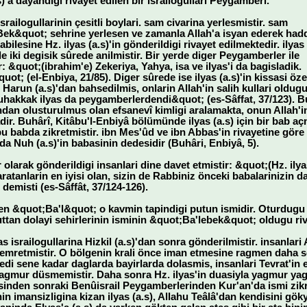
)'a dayandigi rivayet edilen bir israilogullari Peygamberi.
railogullarinin çesitli boylari. sam civarina yerlesmistir. sam
ek&quot; sehrine yerlesen ve zamanla Allah'a isyan ederek had
abilesine Hz. ilyas (a.s)'in gönderildigi rivayet edilmektedir. ilyas
de iki degisik sûrede anilmistir. Bir yerde diger Peygamberler ile
r: &quot;(ibrahim'e) Zekeriya, Yahya, isa ve ilyas'i da bagisladik.
ot; (el-Enbiya, 21/85). Diger sûrede ise ilyas (a.s)'in kissasi öze
 Harun (a.s)'dan bahsedilmis, onlarin Allah'in salih kullari oldugu 
hakkak ilyas da peygamberlerdendi&quot; (es-Sâffat, 37/123). Bu a
indan olusturulmus olan efsanevî kimligi aralamakta, onun Allah'
r. Buhârî, Kitâbu'l-Enbiyâ bölümünde ilyas (a.s) için bir bab aç
u babda zikretmistir. ibn Mes'ûd ve ibn Abbas'in rivayetine göre Hz.
) da Nuh (a.s)'in babasinin dedesidir (Buhâri, Enbiyâ, 5).
 olarak gönderildigi insanlari dine davet etmistir: &quot;(Hz. ily
atanlarin en iyisi olan, sizin de Rabbiniz önceki babalarinizin d
demisti (es-Sâffât, 37/124-126).
en &quot;Ba'l&quot; o kavmin tapindigi putun ismidir. Oturdugu
puttan dolayi sehirlerinin isminin &quot;Ba'lebek&quot; oldugu riv
s israilogullarina Hizkil (a.s)'dan sonra gönderilmistir. insanlari
mretmistir. O bölgenin krali önce iman etmesine ragmen daha sonr
 yedi sene kadar daglarda bayirlarda dolasmis, insanlari Tevrat'in
 yagmur düsmemistir. Daha sonra Hz. ilyas'in duasiyla yagmur yag
inden sonraki Benûisrail Peygamberlerinden Kur'an'da ismi zikredil
n imansizligina kizan ilyas (a.s), Allahu Teâlâ'dan kendisini gö