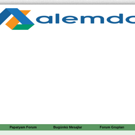
Papatyam Forum
Bugünkü Mesajlar
Forum Grupları