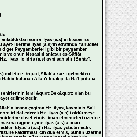
di
tle
anlatildiktan sonra ilyas (a.s)'in kissasina
yet-i kerime ilyas (a.s)'in etrafinda Yahudiler
in diger Peygamberleri gibi bir peygamber
mis ve onun kissasini anlatan es-Sâffât
 ilyas ile idris (a.s) ayni sahistir (Buhârî,
as) milletine: &quot;Allah'a karsi gelmekten
a Rabbi bulunan Allah'i birakip da Ba'l putuna
 sehirlerinin ismi &quot;Bek&quot; olan bu
ayet edilmektedir.
 Allah'a imana çagiran Hz. ilyas, kavminin Ba'l
a irtidat ederek Hz. ilyas (a.s)'i öldürmeye
 emirlerine davet etmis, iman etmemeleri üzerine,
masina ragmen yine ilyas (a.s)'a iman
en Elyas'a (a.s)'i Hz. ilyas yetistirmistir.
kyüzüne kaldirmasi için dua etmis, bunun üzerine