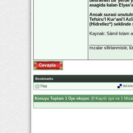
belirlenen bir yerde 
asagida kalan Elyas'a
Ancak surasi unutulmam
Tefsiru'l Kur'ani'l Azî
(Hidrellez*) seklinde
Kaynak: Sâmil Islam a
__________________
mzalar sifirlanmistir, l
Bookmarks
Digg
del.ici
Konuyu Toplam 1 Üye okuyor.
(0 Kayıtlı üye ve 1 Misaf