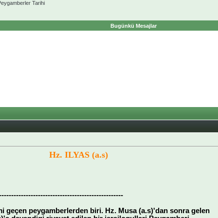
ygamberler Tarihi
Bugünkü Mesajlar
Hz. ILYAS (a.s)
---------------------------------------------------
mi geçen peygamberlerden biri. Hz. Musa (a.s)'dan sonra gelen