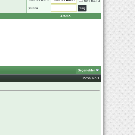
Beni hatırla
Şifreniz
Arama
Seçenekler
Mesaj No:
1