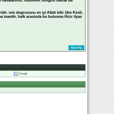
nip havalanmis, nübüvvet simgesi olarak da
dir. isin dogrusunu en iyi Allah bilir (ibn Kesîr,
guna inanilir, halk arasinda bu bulusma Hizir ilyas
Google