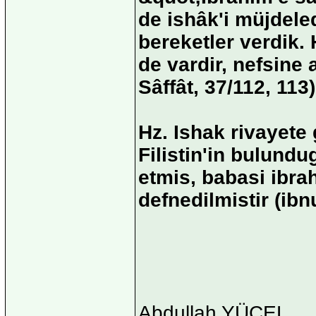
de ishâk'i müjdele
bereketler verdik. 
de vardir, nefsine
Sâffât, 37/112, 113)
Hz. Ishak rivayete
Filistin'in bulund
etmis, babasi ibra
defnedilmistir (ibnu'
Abdullah YÜCEL