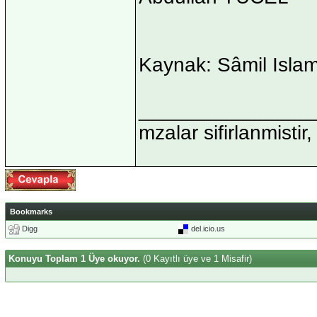
Kaynak: Sâmil Islam
_______________
mzalar sifirlanmistir,
Bookmarks
Digg
del.icio.us
Konuyu Toplam 1 Üye okuyor.
(0 Kayıtlı üye ve 1 Misafir)