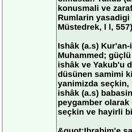
konusmali ve zaraf
Rumlarin yasadigi 
Müstedrek, l l, 557)
Ishâk (a.s) Kur'an
Muhammed; güçlü ve
ishâk ve Yakub'u d
düsünen samimi ki
yanimizda seçkin, 
ishâk (a.s) babas
peygamber olarak v
seçkin ve hayirli b
&quot;Ibrahim'e s