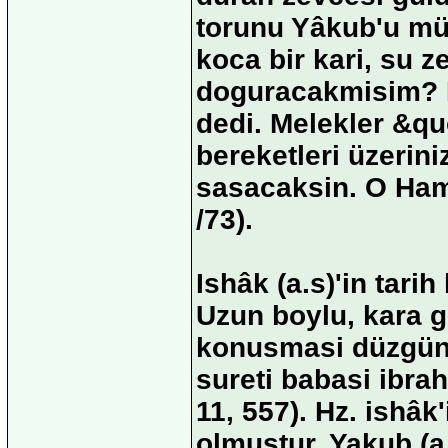
torunu Yâkub'u mü
koca bir kari, su z
doguracakmisim? B
dedi. Melekler &qu
bereketleri üzerini
sasacaksin. O Hami
/73).
Ishâk (a.s)'in tarih
Uzun boylu, kara g
konusmasi düzgün, 
sureti babasi ibra
11, 557). Hz. ishâk
olmustur. Yakub (a