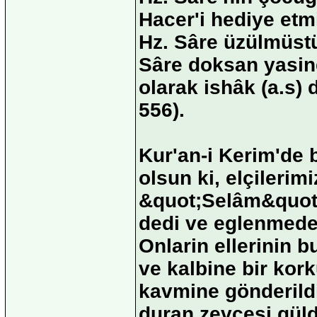
Hacer'i hediye etmi
Hz. Sâre üzülmüstü
Sâre doksan yasind
olarak ishâk (a.s)
556).
Kur'an-i Kerim'de 
olsun ki, elçilerim
&quot;Selâm&quot;
dedi ve eglenmeden 
Onlarin ellerinin
ve kalbine bir kor
kavmine gönderildi
duran zevcesi güld