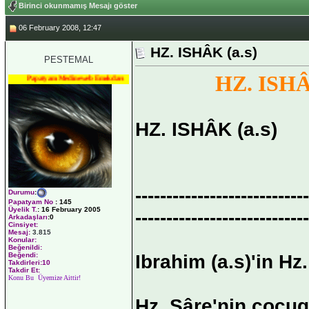
Birinci okunmamış Mesajı göster
06 February 2008, 12:47
HZ. ISHÂK (a.s)
PESTEMAL
HZ. ISHÂ
Papatyam Medineweb Emekdarı
HZ. ISHÂK (a.s)
----------------------------
Durumu
:
Papatyam No
:
145
Üyelik T.
:
16 February 2005
----------------------------
Arkadaşları
:0
Cinsiyet:
Mesaj:
3.815
Konular:
Beğenildi:
Ibrahim (a.s)'in Hz
Beğendi:
Takdirleri:10
Takdir Et:
Konu Bu Üyemize Aittir!
Hz. Sâre'nin çocug