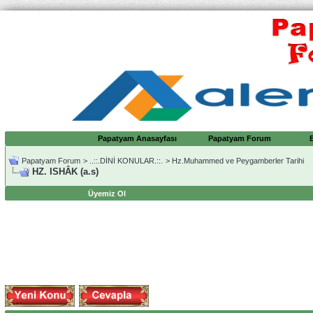
Papatyam Anasayfası
Papatyam Forum
Papatyam Forum
>
..::.DİNİ KONULAR.::.
>
Hz.Muhammed ve Peygamberler Tarihi
HZ. ISHÂK (a.s)
Üyemiz Ol