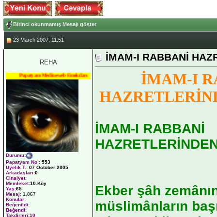
Birinci okunmamış Mesajı göster
23 March 2007, 11:51
İMAM-I RABBANİ HAZ
REHA
İMAM-I R
Papatyam Medineweb Emekdarı
HAZRETLERİND
İMAM-I RABBANİ
HAZRETLERİNDEN
Durumu
:
Papatyam No
:
553
Üyelik T.
:
07 October 2005
Arkadaşları
:0
Cinsiyet:
Memleket:
10.Köy
Ekber şâh zemânı
Yaş:
65
Mesaj:
1.867
Konular:
müslimânların başı
Beğenildi:
Beğendi:
Takdirleri:10