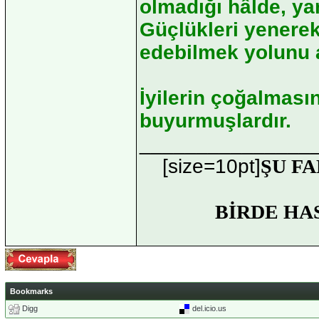
olmadığı hâlde, y
Güçlükleri yenerek
edebilmek yolunu 
İyilerin çoğalmasın
buyurmuşlardır.
_______________
[size=10pt]
ŞU FA
BİRDE HA
Bookmarks
Digg
del.icio.us