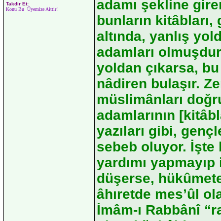
adamı şekline gire
Takdir Et:
Konu Bu Üyemize Aittir!
bunların kitâbları,
altında, yanlış yol
adamları olmuşdur.
yoldan çıkarsa, bu
nâdiren bulaşır. Ze
müslimânları doğru
adamlarının [kitâb
yazıları gibi, genç
sebeb oluyor. İşte
yardımı yapmayıp i
düşerse, hükûmete
âhıretde mes’ûl ola
İmâm-ı Rabbânî “r