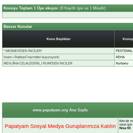
Konuyu Toplam 1 Üye okuyor.
(0 Kayıtlı üye ve 1 Misafir)
Benzer Konular
Konu Başlıkları
Konuy
* MESNEVİ'DEN İNCİLER*
PESTEMAL
İmam-ı Rabbanî hazretleri buyuruyorki
REHA
MEVLÂNA CELALEDDİN_İ RUMİ'DEN İNCİLER
Nurbanu
www.papatyam.org Ana Sayfa
Kim bir m
onun için
Papatyam Sosyal Medya Guruplarımıza Katılın
Nisa 93