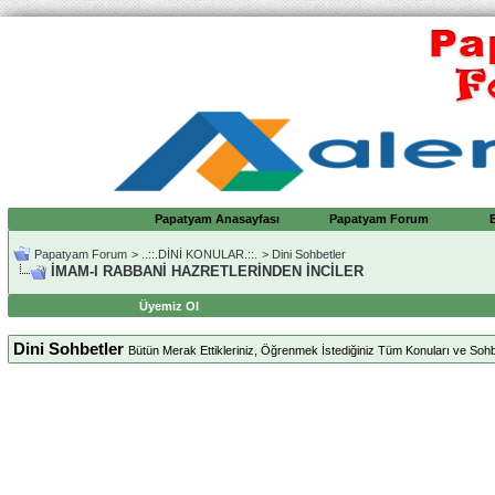
Papatyam Anasayfası
Papatyam Forum
Papatyam Forum
>
..::.DİNİ KONULAR.::.
>
Dini Sohbetler
İMAM-I RABBANİ HAZRETLERİNDEN İNCİLER
Üyemiz Ol
Dini Sohbetler
Bütün Merak Ettikleriniz, Öğrenmek İstediğiniz Tüm Konuları ve Sohbet