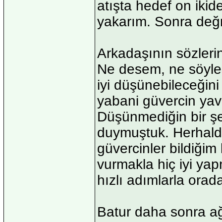
atışta hedef on ikid
yakarım. Sonra değ
Arkadaşının sözleri
Ne desem, ne söyle
iyi düşünebileceğin
yabani güvercin yavr
Düşünmediğin bir şe
duymuştuk. Herhald
güvercinler bildiğim
vurmakla hiç iyi ya
hızlı adımlarla orad
Batur daha sonra ağ