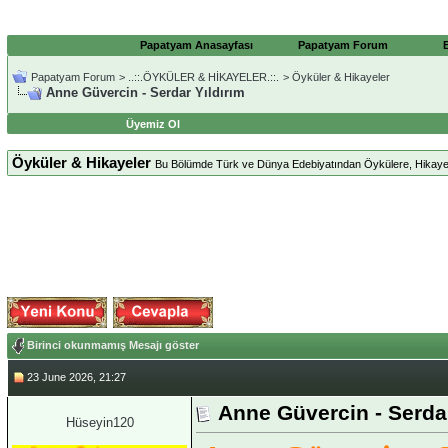
Papatyam Anasayfası
Papatyam Forum
Papatyam Forum
>
..::.ÖYKÜLER & HİKAYELER.::.
>
Öyküler & Hikayeler
Anne Güvercin - Serdar Yıldırım
Üyemiz Ol
Öyküler & Hikayeler
Bu Bölümde Türk ve Dünya Edebiyatından Öykülere, Hikayelere
Birinci okunmamış Mesajı göster
23 June 2026, 21:27
Anne Güvercin - Serdar
Hüseyin120