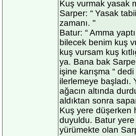
Kuş vurmak yasak m
Sarper: “ Yasak tabi
zamanı. "
Batur: “ Amma yaptı
bilecek benim kuş v
kuş vursam kuş kıtl
ya. Bana bak Sarper,
işine karışma “ ded
ilerlemeye başladı. 
ağacın altında durd
aldıktan sonra sapan
Kuş yere düşerken h
duyuldu. Batur yere
yürümekte olan Sar