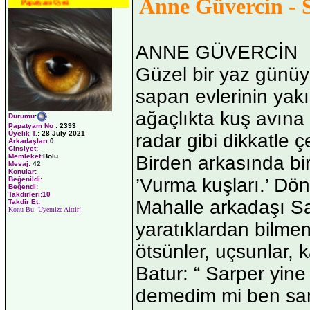
Anne Güvercin - 
Papatyam Üyesi
ANNE GÜVERCİN
Güzel bir yaz günüy
sapan evlerinin yak
ağaçlıkta kuş avına 
Durumu
:
Papatyam No
:
2393
Üyelik T.
:
28 July 2021
radar gibi dikkatle ç
Arkadaşları
:0
Cinsiyet:
Memleket:
Bolu
Birden arkasında bi
Mesaj:
42
Konular:
’Vurma kuşları.’ Dön
Beğenildi:
Beğendi:
Takdirleri:10
Mahalle arkadaşı Sar
Takdir Et:
Konu Bu Üyemize Aittir!
yaratıklardan bilme
ötsünler, uçsunlar, k
Batur: “ Sarper yin
demedim mi ben sana?