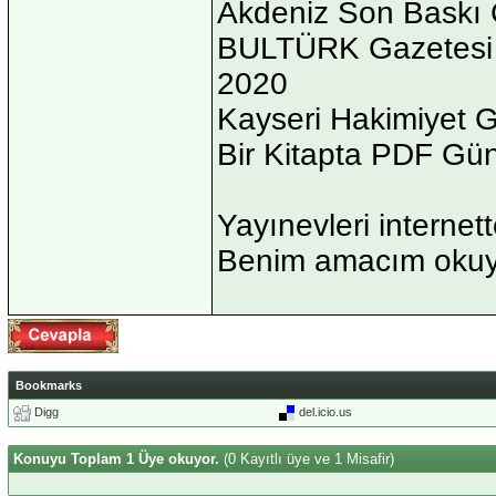
Akdeniz Son Baskı G
BULTÜRK Gazetesi - B
2020
Kayseri Hakimiyet G
Bir Kitapta PDF Günl
Yayınevleri internett
Benim amacım okuyu
Bookmarks
Digg
del.icio.us
Konuyu Toplam 1 Üye okuyor.
(0 Kayıtlı üye ve 1 Misafir)