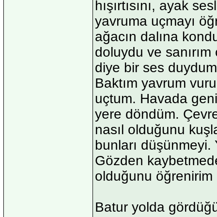
hışırtısını, ayak se
yavruma uçmayı öğr
ağacın dalına konduk
doluydu ve sanırım 
diye bir ses duydum
Baktım yavrum vuru
uçtum. Havada geniş
yere döndüm. Çevred
nasıl olduğunu kuşl
bunları düşünmeyi. 
Gözden kaybetmeden
olduğunu öğrenirim 
Batur yolda gördüğü