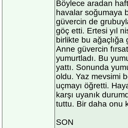
Böylece aradan haft
havalar soğumaya b
güvercin de grubuyla
göç etti. Ertesi yıl
birlikte bu ağaçlığa
Anne güvercin fırsa
yumurtladı. Bu yumu
yattı. Sonunda yumur
oldu. Yaz mevsimi b
uçmayı öğretti. Haya
karşı uyanık durumd
tuttu. Bir daha onu
SON