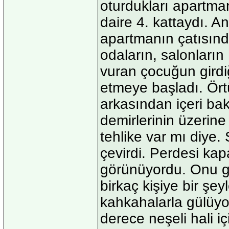
oturdukları apartman
daire 4. kattaydı. A
apartmanın çatısınd
odaların, salonların
vuran çocuğun girdiğ
etmeye başladı. Ört
arkasından içeri bak
demirlerinin üzerine
tehlike var mı diye.
çevirdi. Perdesi kap
görünüyordu. Onu g
birkaç kişiye bir şey
kahkahalarla gülüyo
derece neşeli hali iç