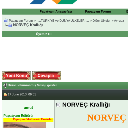
Papatyam Anasayfası
Papatyam Forum
Papatyam Forum
>
..::.TÜRKİYE ve DÜNYA ÜLKELERİ.::.
>
Diğer Ülkeler
>
Avrupa
NORVEÇ Krallığı
Üyemiz Ol
Birinci okunmamış Mesajı göster
17 June 2013, 09:31
NORVEÇ Krallığı
umut
NORVEÇ K
Papatyam Editörü
Papatyam Medineweb Emekdarı