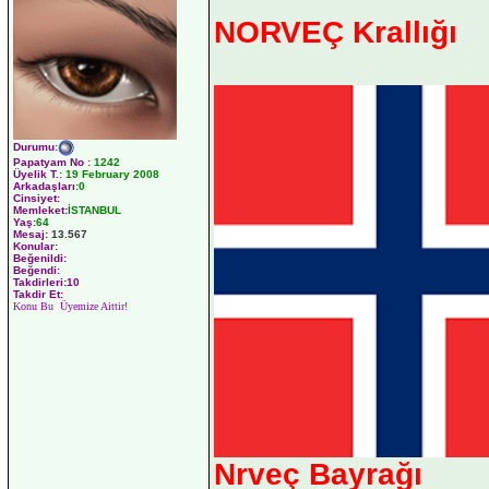
NORVEÇ Krallığı
Durumu
:
Papatyam No
:
1242
Üyelik T.
:
19 February 2008
Arkadaşları
:0
Cinsiyet:
Memleket:
İSTANBUL
Yaş:
64
Mesaj:
13.567
Konular:
Beğenildi:
Beğendi:
Takdirleri:10
Takdir Et:
Konu Bu Üyemize Aittir!
Nrveç Bayrağı