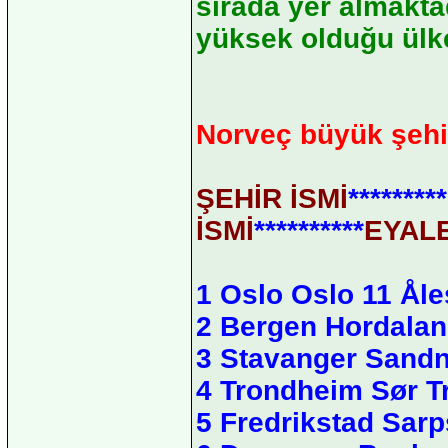
sırada yer almakta
yüksek olduğu ülke
Norveç büyük şehi
ŞEHİR İSMİ
*********
İSMİ
**********
EYAL
1 Oslo Oslo 11 Ål
2 Bergen Hordala
3 Stavanger Sandn
4 Trondheim Sør T
5 Fredrikstad Sar