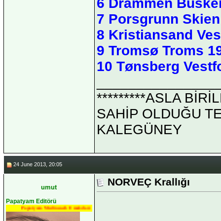
6 Drammen Busker
7 Porsgrunn Skie
8 Kristiansand Ves
9 Tromsø Troms 19
10 Tønsberg Vestf
_______________
*********ASLA Bİ
SAHİP OLDUĞU TEK 
KALEGÜNEY
24 June 2013, 20:05
NORVEÇ Krallığı
umut
Papatyam Editörü
Papatyam Medineweb Emekdarı
_______________