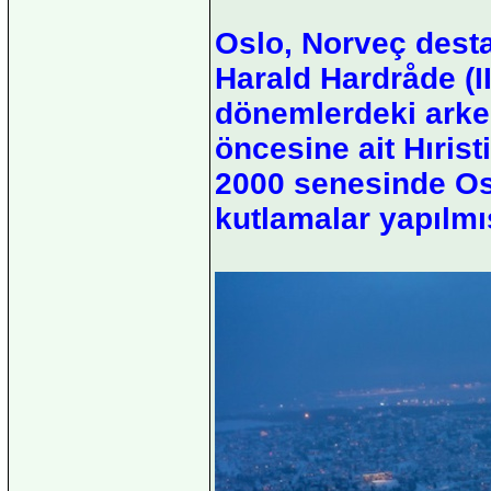
Oslo, Norveç desta
Harald Hardråde (I
dönemlerdeki arkeo
öncesine ait Hıris
2000 senesinde Osl
kutlamalar yapılmış