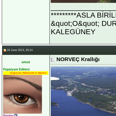
_______________
*********ASLA Bİ
&quot;O&quot; DUR 
KALEGÜNEY
24 June 2013, 20:14
NORVEÇ Krallığı
umut
Papatyam Editörü
Papatyam Medineweb Emekdarı
Durumu
: