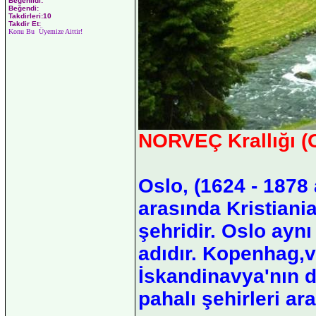
Beğenildi:
Beğendi:
Takdirleri:10
Takdir Et:
Konu Bu Üyemize Aittir!
NORVEÇ Krallığı (
Oslo, (1624 - 1878 
arasında Kristiani
şehridir. Oslo ayn
adıdır. Kopenhag,
İskandinavya'nın 
pahalı şehirleri ar