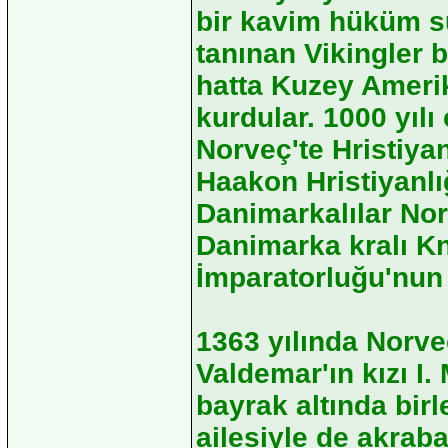
bir kavim hüküm sü
tanınan Vikingler 
hatta Kuzey Ameri
kurdular. 1000 yılı
Norveç'te Hristiyan
Haakon Hristiyanlığ
Danimarkalılar Norv
Danimarka kralı K
İmparatorluğu'nun 
1363 yılında Norve
Valdemar'ın kızı I.
bayrak altında birl
ailesiyle de akraba