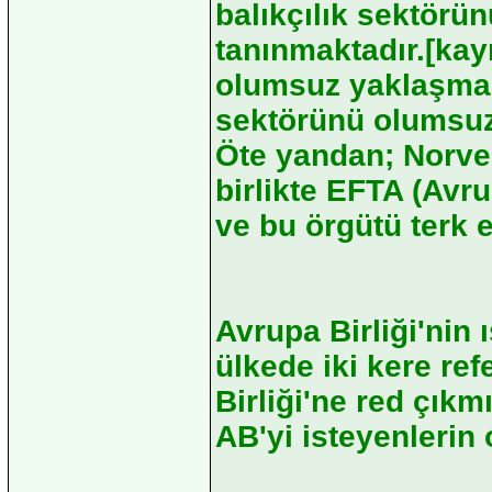
balıkçılık sektörü
tanınmaktadır.[kayn
olumsuz yaklaşmala
sektörünü olumsuz 
Öte yandan; Norveç
birlikte EFTA (Avr
ve bu örgütü terk 
Avrupa Birliği'nin 
ülkede iki kere re
Birliği'ne red çıkm
AB'yi isteyenlerin 