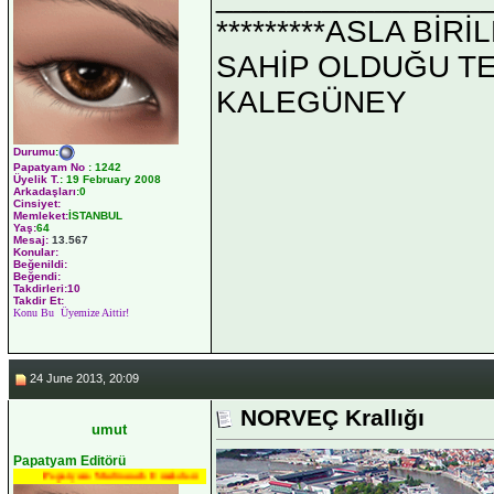
*********ASLA Bİ
SAHİP OLDUĞU TEK 
KALEGÜNEY
Durumu
:
Papatyam No
:
1242
Üyelik T.
:
19 February 2008
Arkadaşları
:0
Cinsiyet:
Memleket:
İSTANBUL
Yaş:
64
Mesaj:
13.567
Konular:
Beğenildi:
Beğendi:
Takdirleri:10
Takdir Et:
Konu Bu Üyemize Aittir!
24 June 2013, 20:09
NORVEÇ Krallığı
umut
Papatyam Editörü
Papatyam Medineweb Emekdarı