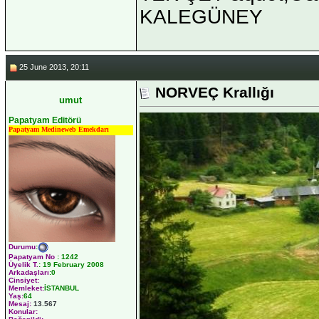
KALEGÜNEY
25 June 2013, 20:11
NORVEÇ Krallığı
umut
Papatyam Editörü
Papatyam Medineweb Emekdarı
Durumu
:
Papatyam No
:
1242
Üyelik T.
:
19 February 2008
Arkadaşları
:0
Cinsiyet:
Memleket:
İSTANBUL
Yaş:
64
Mesaj:
13.567
Konular: