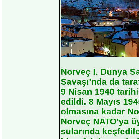
Norveç I. Dünya Sav
Savaşı'nda da tar
9 Nisan 1940 tarih
edildi. 8 Mayıs 19
olmasına kadar Nor
Norveç NATO'ya üy
sularında keşfedil