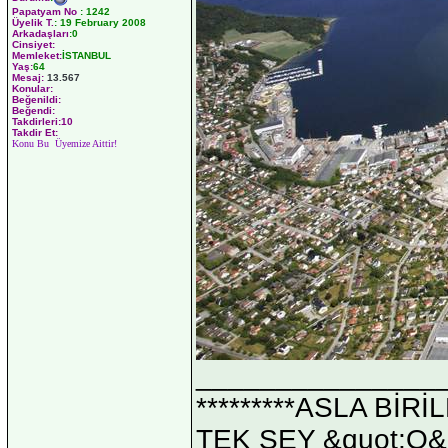
Papatyam No
:
1242
Üyelik T.
:
19 February 2008
Arkadaşları
:0
Cinsiyet:
Memleket:
İSTANBUL
Yaş:
64
Mesaj:
13.567
Konular:
Beğenildi:
Beğendi:
Takdirleri:10
Takdir Et:
Konu Bu Üyemize Aittir!
_______________
*********ASLA Bİ
TEK ŞEY &quot;O&qu