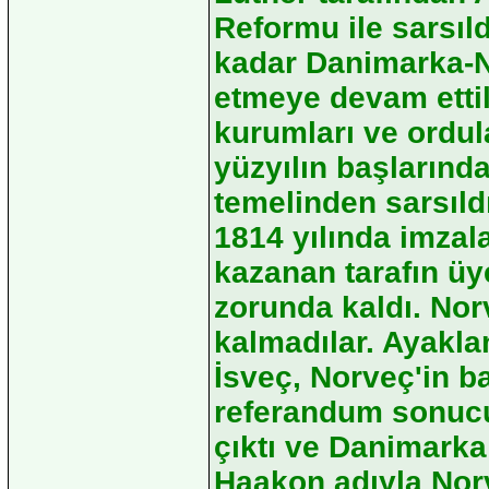
Reformu ile sarsıl
kadar Danimarka-No
etmeye devam ettile
kurumları ve ordula
yüzyılın başlarınd
temelinden sarsıl
1814 yılında imzal
kazanan tarafın üy
zorunda kaldı. No
kalmadılar. Ayakla
İsveç, Norveç'in ba
referandum sonucun
çıktı ve Danimarka K
Haakon adıyla Norve