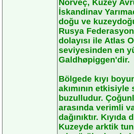
Norveç, Kuzey Avr
İskandinav Yarımad
doğu ve kuzeydoğu
Rusya Federasyonu
dolayısı ile Atlas 
seviyesinden en yü
Galdhøpiggen'dir.
Bölgede kıyı boyun
akımının etkisiyle s
buzulludur. Çoğunl
arasında verimli va
dağınıktır. Kıyıda d
Kuzeyde arktik tun