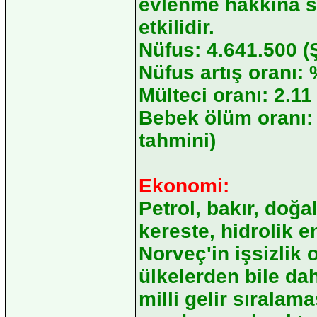
evlenme hakkına sa
etkilidir.
Nüfus: 4.641.500 (
Nüfus artış oranı: 
Mülteci oranı: 2.11
Bebek ölüm oranı:
tahmini)
Ekonomi:
Petrol, bakır, doğa
kereste, hidrolik e
Norveç'in işsizlik
ülkelerden bile d
milli gelir sırala