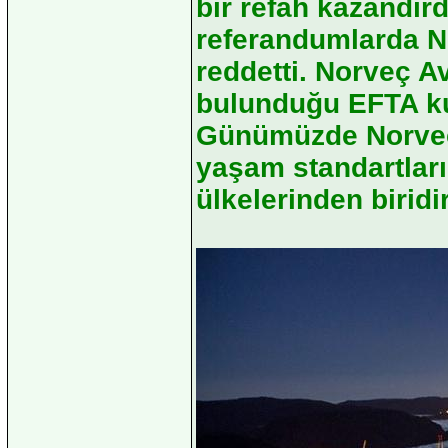
bir refah kazandır
referandumlarda No
reddetti. Norveç Avr
bulunduğu EFTA ku
Günümüzde Norveç B
yaşam standartları
ülkelerinden biridir