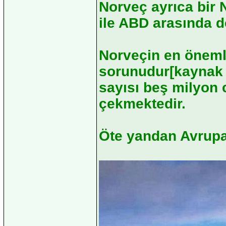
Norveç ayrıca bir
ile ABD arasında de
Norveçin en öneml
sorunudur[kaynak b
sayısı beş milyon 
çekmektedir.
Öte yandan Avrupa'