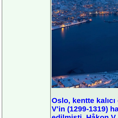
Oslo, kentte kalıcı
V'in (1299-1319) ha
edilmişti. Håkon 