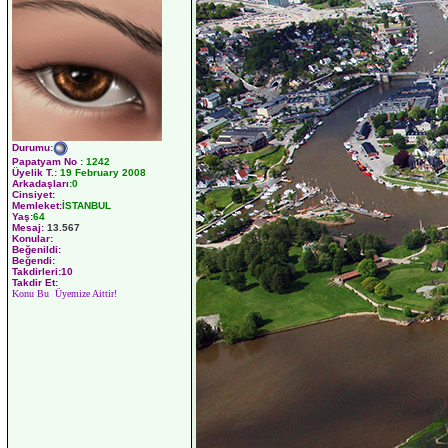
Durumu
:
Papatyam No
:
1242
Üyelik T.
:
19 February 2008
Arkadaşları
:0
Cinsiyet:
Memleket:
İSTANBUL
Yaş:
64
Mesaj:
13.567
Konular:
Beğenildi:
Beğendi:
Takdirleri:10
Takdir Et:
Konu Bu Üyemize Aittir!