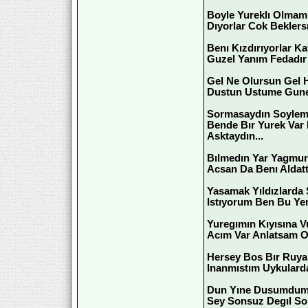
Boyle Yureklı Olmam
Dıyorlar Cok Beklers
Benı Kızdırıyorlar 
Guzel Yanım Fedadır
Gel Ne Olursun Gel 
Dustun Ustume Gunes
Sormasaydın Soyleme
Bende Bır Yurek Var
Asktaydın...
Bılmedın Yar Yagmur
Acsan Da Benı Aldatt
Yasamak Yıldızlarda
Istıyorum Ben Bu Ye
Yuregımın Kıyısına 
Acım Var Anlatsam O
Hersey Bos Bır Ruya
Inanmıstım Uykulard
Dun Yıne Dusumdum E
Sey Sonsuz Degıl So