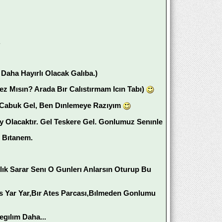
.
Daha Hayırlı Olacak Galıba.)
z Mısın? Arada Bır Calıstırmam Icın Tabı)
Kı Cabuk Gel, Ben Dınlemeye Razıyım
y Olacaktır. Gel Teskere Gel. Gonlumuz Senınle
 Bıtanem.
nlık Sarar Senı O Gunlerı Anlarsın Oturup Bu
s Yar Yar,Bır Ates Parcası,Bılmeden Gonlumu
gılım Daha...