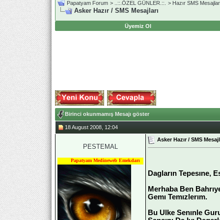
Papatyam Forum
>
..::.ÖZEL GÜNLER.::.
>
Hazır SMS Mesajlar
Asker Hazır / SMS Mesajları
Üyemiz Ol
Birinci okunmamış Mesajı göster
18 August 2008, 12:04
Asker Hazır / SMS Mesajl
PESTEMAL
Papatyam Medineweb Emekdarı
Dagların Tepesıne, E
Merhaba Ben Bahrıye
Gemı Temızlerım.
Bu Ulke Senınle Gur