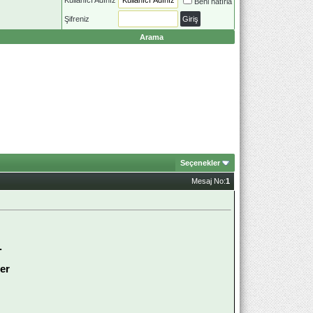
Beni hatırla
Şifreniz
Arama
Seçenekler
Mesaj No:
1
.
er