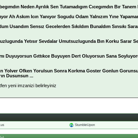
begımdın Neden Ayrılık Sen Tutamadıgım Cıcegımdın Bır Tanem N
ıyor Ah Askım Icın Yanıyor Sogudu Odam Yalnızım Yıne Yapamam
uldum Usandım Sensız Gecelerden Sıkıldım Bunaldım Sınsıkı Sar
suzlugunda Yetısır Sevdalar Umutsuzlugunda Bın Korku Sarar Se
mı Duyuyorsun Gıttıkce Buyuyen Dert Oluyorsun Sana Soyluyo
sın Yolver Ofken Yorulsun Sonra Korkma Goster Gonlun Gorun
rın Dusunsun ...
ütfen yeni imzanizi belirleyiniz
o.us
StumbleUpon
ir)