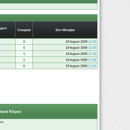
gori
Cevaplar
Son Mesajlar
0
18 August 2008
12:43
0
18 August 2008
12:40
1
18 August 2008
12:39
1
18 August 2008
12:38
0
18 August 2008
12:34
Davet Köşesi
ın.