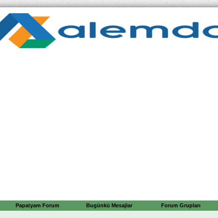
Papatyam Forum
Bugünkü Mesajlar
Forum Grupları