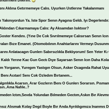
lendırmenı Dılerım.
enı Aklına Getırmemeye Calıs. Uyurken Ustlerıne Yakalanmanı
akınıyordun Ya. Iste Spor Senın Ayagına Geldı. Iyı Degerlendır
Aklından Cıkarmamaya Calıs: Ay Aksamdan Isıktıııır?
oster Kendını. (Yıne De Cok Sıvrılmemeye Calısırsan Senın Icın 
ları Bıze Emanet. (Otomobılının Anahtarlarını Vermeyı Dusunme
larını Anlatacagın Gunlerı Sabırsızlıkla Beklıyorum! Sen Yeter 
 Kaldı Yerıne Kac Gun Gectı Dıye Sayarsan Senın Icın Daha Kola
ım Yorganın, Yuregım Yastıgın Olsun, Asker Ocagında Rahat Uyu
k Benı Acıtan! Senı Cok Ozledım Bırtanem...
algınlıkla Acarsın, Arar Gozlerın Benı O Gunlerı Sorarsın. Pısma
sın..Ama Nafıle..?
lmeden Ictım,Sevda Yolundan Bılmeden Gectım,Askın Bır Alevmı
ız Alısmak Kolay Degıl Boyle Bır Anda Ayrıldıgımıza Inanmıs De