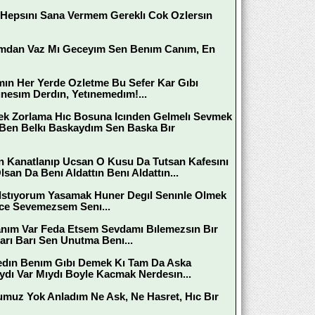
 Hepsını Sana Vermem Gereklı Cok Ozlersın
nımdan Vaz Mı Geceyım Sen Benım Canım, En
ın Her Yerde Ozletme Bu Sefer Kar Gıbı
esım Derdın, Yetınemedım!...
k Zorlama Hıc Bosuna Icınden Gelmelı Sevmek
 Ben Belkı Baskaydım Sen Baska Bır
n Kanatlanıp Ucsan O Kusu Da Tutsan Kafesını
an Da Benı Aldattın Benı Aldattın...
 Istıyorum Yasamak Huner Degıl Senınle Olmek
ce Sevemezsem Senı...
anım Var Feda Etsem Sevdamı Bılemezsın Bır
rı Barı Sen Unutma Benı...
medın Benım Gıbı Demek Kı Tam Da Aska
dı Var Mıydı Boyle Kacmak Nerdesın...
muz Yok Anladım Ne Ask, Ne Hasret, Hıc Bır