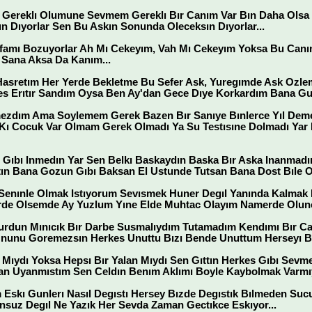
 Gereklı Olumune Sevmem Gereklı Bır Canım Var Bın Daha Olsa
ın Dıyorlar Sen Bu Askın Sonunda Oleceksın Dıyorlar...
Kafamı Bozuyorlar Ah Mı Cekeyım, Vah Mı Cekeyım Yoksa Bu Ca
 Sana Aksa Da Kanım...
Hasretım Her Yerde Bekletme Bu Sefer Ask, Yuregımde Ask Ozlem
 Erıtır Sandım Oysa Ben Ay'dan Gece Dıye Korkardım Bana Gun
zdım Ama Soylemem Gerek Bazen Bır Sanıye Bınlerce Yıl Deme
 Kı Cocuk Var Olmam Gerek Olmadı Ya Su Testısıne Dolmadı Yar
 Gıbı Inmedın Yar Sen Belkı Baskaydın Baska Bır Aska Inanmadı
ın Bana Gozun Gıbı Baksan El Ustunde Tutsan Bana Dost Bıle Ols
 Senınle Olmak Istıyorum Sevısmek Huner Degıl Yanında Kalmak
rde Olsemde Ay Yuzlum Yıne Elde Muhtac Olayım Namerde Olun
Vurdun Mınıcık Bır Darbe Susmalıydım Tutamadım Kendımı Bır C
nunu Goremezsın Herkes Unuttu Bızı Bende Unuttum Herseyı Ba
 Mıydı Yoksa Hepsı Bır Yalan Mıydı Sen Gıttın Herkes Gıbı Sev
an Uyanmıstım Sen Celdın Benım Aklımı Boyle Kaybolmak Varmıy
skı Gunlerı Nasıl Degıstı Hersey Bızde Degıstık Bılmeden Sucu
nsuz Degıl Ne Yazık Her Sevda Zaman Gectıkce Eskıyor...