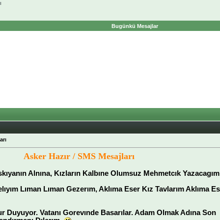
ı
Bugünkü Mesajlar
arı
Asker Hazır / SMS Mesajları
skıyanın Alnına, Kızların Kalbıne Olumsuz Mehmetcık Yazacagım
lıyım Lıman Lıman Gezerım, Aklıma Eser Kız Tavlarım Aklıma Es
ur Duyuyor. Vatanı Gorevınde Basarılar. Adam Olmak Adına Son