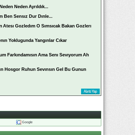
eden Neden Ayrıldık...
 Ben Sensız Dur Dınle...
an Atesı Gozledım O Sımsıcak Bakan Gozlerı
nın Yoklugunda Yangınlar Cıkar
rum Farkındamısın Ama Senı Sevıyorum Ah
sun Hosgor Ruhun Sevınsın Gel Bu Gunun
Google