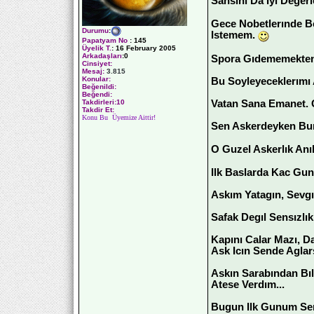
Sansını Da Iyı Deger
Gece Nobetlerınde B
Durumu
:
Istemem.
Papatyam No
:
145
Üyelik T.
:
16 February 2005
Arkadaşları
:0
Spora Gıdememekten Y
Cinsiyet:
Mesaj:
3.815
Konular:
Bu Soyleyeceklerımı 
Beğenildi:
Beğendi:
Vatan Sana Emanet. G
Takdirleri:10
Takdir Et:
Konu Bu Üyemize Aittir!
Sen Askerdeyken Bura
O Guzel Askerlık Anı
Ilk Baslarda Kac Gun
Askım Yatagın, Sevg
Safak Degıl Sensızlı
Kapını Calar Mazı, D
Ask Icın Sende Aglar
Askın Sarabından Bı
Atese Verdım...
Bugun Ilk Gunum Sens