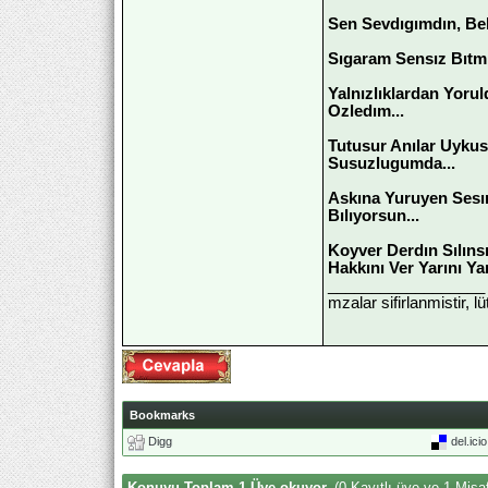
Sen Sevdıgımdın, Be
Sıgaram Sensız Bıtm
Yalnızlıklardan Yor
Ozledım...
Tutusur Anılar Uyku
Susuzlugumda...
Askına Yuruyen Sesı
Bılıyorsun...
Koyver Derdın Sılın
Hakkını Ver Yarını Ya
__________________
mzalar sifirlanmistir, l
Bookmarks
Digg
del.ici
Konuyu Toplam 1 Üye okuyor.
(0 Kayıtlı üye ve 1 Misaf