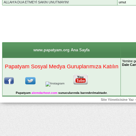
ALLAH'A DUA ETMEYİ SAKIN UNUTMAYIN!
umut
www.papatyam.org Ana Sayfa
Yemine g
Dale Car
Papatyam Sosyal Medya Guruplarımıza Katılın
Papatyam
alemdarhost
.com
sunucularında barındırılmaktadır.
Site Yöneticisine Yaz