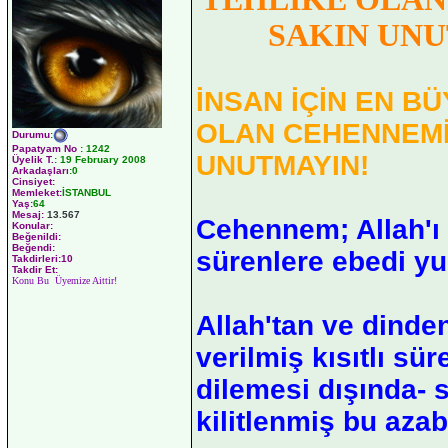
SAKIN UNU
İNSAN İÇİN EN B
OLAN CEHENNEMİ
Durumu
:
Papatyam No
:
1242
UNUTMAYIN!
Üyelik T.
:
19 February 2008
Arkadaşları
:0
Cinsiyet:
Memleket:
İSTANBUL
Yaş:
64
Mesaj:
13.567
Cehennem; Allah'ı 
Konular:
Beğenildi:
Beğendi:
sürenlere ebedi yu
Takdirleri:10
Takdir Et:
Konu Bu Üyemize Aittir!
Allah'tan ve dinde
verilmiş kısıtlı sü
dilemesi dışında- 
kilitlenmiş bu azab