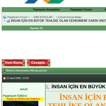
Papatyam Anasayfası
Papatyam Forum
Papatyam Forum
>
..::.DİNİ KONULAR.::.
>
Çözüm Kuran Ahlakı
İNSAN İÇİN EN BÜYÜK TEHLİKE OLAN CEHENNEMİ SAKIN UNU
Üyemiz Ol
Birinci okunmamış Mesajı göster
11 April 2009, 15:03
İNSAN İÇİN EN BÜYÜ
umut
İNSAN İÇİN
Papatyam Editörü
Papatyam Medineweb Emekdarı
TEHLİKE OLAN