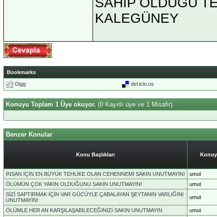
SAHİP OLDUĞU TEK 
KALEGÜNEY
Bookmarks
Digg
del.icio.us
Konuyu Toplam 1 Üye okuyor.
(0 Kayıtlı üye ve 1 Misafir)
Benzer Konular
Konu Başlıkları
Konuy
İNSAN İÇİN EN BÜYÜK TEHLİKE OLAN CEHENNEMİ SAKIN UNUTMAYIN!
umut
ÖLÜMÜN ÇOK YAKIN OLDUĞUNU SAKIN UNUTMAYIN!
umut
SİZİ SAPTIRMAK İÇİN VAR GÜCÜYLE ÇABALAYAN ŞEYTANIN VARLIĞINI
umut
UNUTMAYIN!
ÖLÜMLE HER AN KARŞILAŞABİLECEĞİNİZİ SAKIN UNUTMAYIN
umut