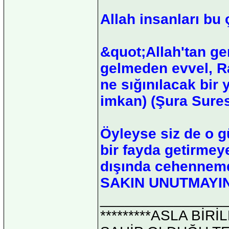
Allah insanları bu 
&quot;Allah'tan g
gelmeden evvel, Ra
ne sığınılacak bir y
imkan) (Şura Sures
Öyleyse siz de o gü
bir fayda getirmeye
dışında cehennemd
SAKIN UNUTMAYIN
_______________
*********ASLA Bİ