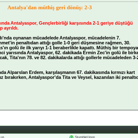
Antalya'dan müthiş geri dönüş: 2-3
sında Antalyaspor, Gençlerbirliği karşısında 2-1 geriye düştüğü
 ayrıldı.
dı'nda oynanan mücadelede Antalyaspor, mücadelenin 7.
met'in penaltıdan attığı golle 1-0 geri düşmesine rağmen, 30.
ın golü ile ilk yarıyı 1-1 beraberlikle kapattı. Müthiş bir tempoya
ci yarısında Antalyaspor, 62. dakikada Ermin Zec'in golü ile birk
ak, Tita'nın 78. ve 82. dakikalarda attığı gollerle mücadeleden 3-
nda Alparslan Erdem, karşılaşmanın 67. dakikasında kırmızı kart
ız bırakırken, Antalyaspor'da Tita ve Veysel, kazanılan iki penaltı
o.us
StumbleUpon