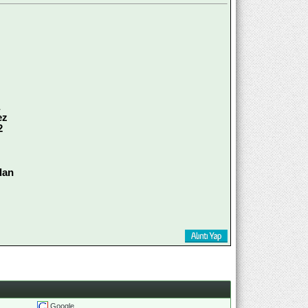
ez
2
dan
Google