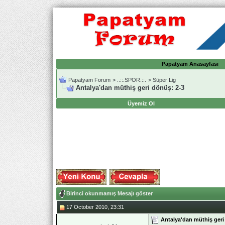
Papatyam Anasayfası
Papatyam Forum
>
..::.SPOR.::.
>
Süper Lig
Antalya'dan müthiş geri dönüş: 2-3
Üyemiz Ol
Birinci okunmamış Mesajı göster
17 October 2010, 23:31
Antalya'dan müthiş geri