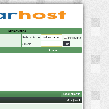
Kimler Online
Kullanıcı Adınız
Beni hatırla
Şifreniz
Arama
Seçenekler
Mesaj No:
1