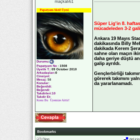
maçkalı61
Papatyam Aktif Üyesi
Süper Lig'in 8. hafta
mücadeleden 3-2 galip
Ankara 19 Mayıs Sta
dakikasında Billy Meh
dakikada Kerem Şeras'
sahne olan maçın ikin
daha geriye düştü anc
Durumu
:
galip ayrıldı.
Papatyam No
:
1508
Üyelik T.
:
09 October 2010
Gençlerbirliği takımı
Arkadaşları
:0
Cinsiyet:
görerek takımını yaln
Mesaj:
58
da yararlanamadı.
Konular:
Beğenildi:
Beğendi:
Takdirleri:10
Takdir Et:
Konu Bu Üyemize Aittir!
Bookmarks
Digg
del.ici