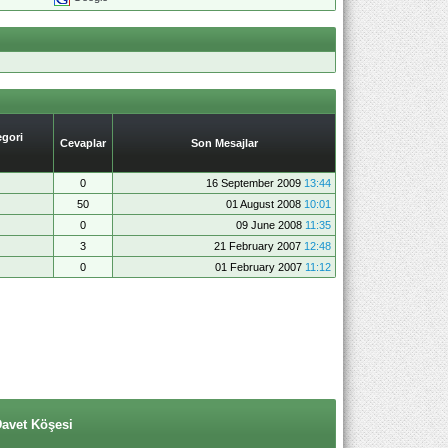
gori
Cevaplar
Son Mesajlar
0
16 September 2009
13:44
50
01 August 2008
10:01
0
09 June 2008
11:35
3
21 February 2007
12:48
0
01 February 2007
11:12
Davet Köşesi