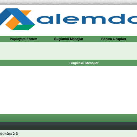
Papatyam Forum
Bugünkü Mesajlar
Forum Grupları
Bugünkü Mesajlar
 dönüş: 2-3