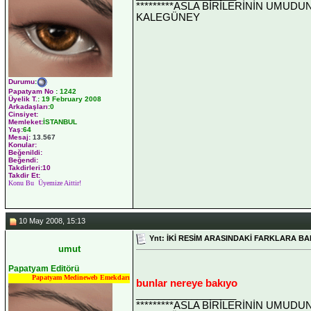
*********ASLA BİRİLERİNİN UMUDU
KALEGÜNEY
Durumu
:
Papatyam No
:
1242
Üyelik T.
:
19 February 2008
Arkadaşları
:0
Cinsiyet:
Memleket:
İSTANBUL
Yaş:
64
Mesaj:
13.567
Konular:
Beğenildi:
Beğendi:
Takdirleri:10
Takdir Et:
Konu Bu Üyemize Aittir!
10 May 2008, 15:13
Ynt: İKİ RESİM ARASINDAKİ FARKLARA BA
umut
Papatyam Editörü
Papatyam Medineweb Emekdarı
bunlar nereye bakıyo
__________________
*********ASLA BİRİLERİNİN UMUDU