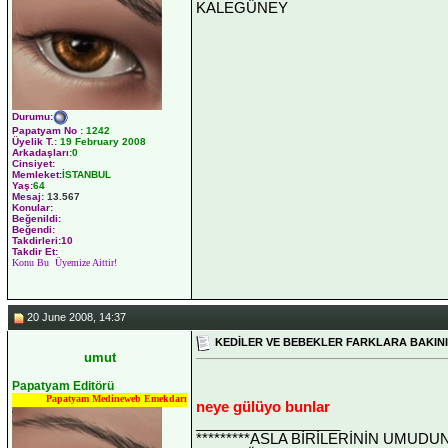
KALEGÜNEY
Durumu
:
Papatyam No
:
1242
Üyelik T.
:
19 February 2008
Arkadaşları
:0
Cinsiyet:
Memleket:
İSTANBUL
Yaş:
64
Mesaj:
13.567
Konular:
Beğenildi:
Beğendi:
Takdirleri:10
Takdir Et:
Konu Bu Üyemize Aittir!
20 June 2008, 14:37
KEDİLER VE BEBEKLER FARKLARA BAKIN
umut
Papatyam Editörü
Papatyam Medineweb Emekdarı
neye gülüyo bunlar
__________________
*********ASLA BİRİLERİNİN UMUDU