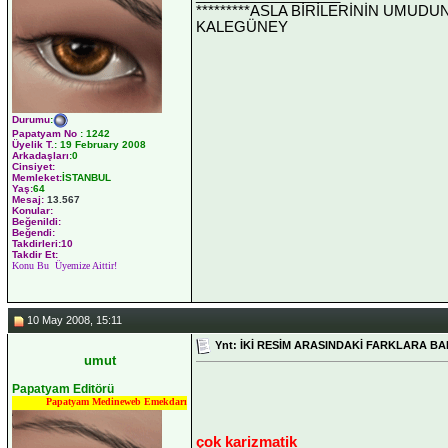
*********ASLA BİRİLERİNİN UMUDU
KALEGÜNEY
Durumu
:
Papatyam No
:
1242
Üyelik T.
:
19 February 2008
Arkadaşları
:0
Cinsiyet:
Memleket:
İSTANBUL
Yaş:
64
Mesaj:
13.567
Konular:
Beğenildi:
Beğendi:
Takdirleri:10
Takdir Et:
Konu Bu Üyemize Aittir!
10 May 2008, 15:11
Ynt: İKİ RESİM ARASINDAKİ FARKLARA BA
umut
Papatyam Editörü
Papatyam Medineweb Emekdarı
çok karizmatik