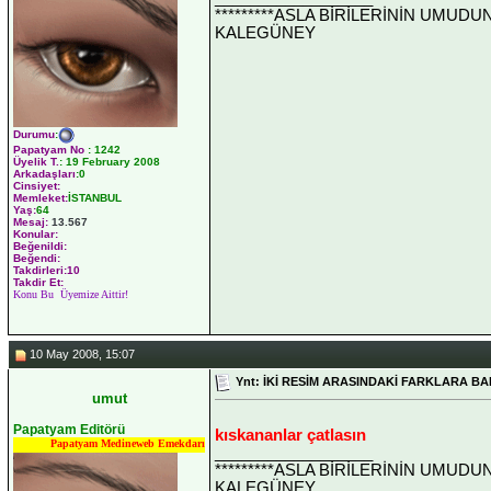
*********ASLA BİRİLERİNİN UMUDU
KALEGÜNEY
Durumu
:
Papatyam No
:
1242
Üyelik T.
:
19 February 2008
Arkadaşları
:0
Cinsiyet:
Memleket:
İSTANBUL
Yaş:
64
Mesaj:
13.567
Konular:
Beğenildi:
Beğendi:
Takdirleri:10
Takdir Et:
Konu Bu Üyemize Aittir!
10 May 2008, 15:07
Ynt: İKİ RESİM ARASINDAKİ FARKLARA BA
umut
Papatyam Editörü
kıskananlar çatlasın
Papatyam Medineweb Emekdarı
__________________
*********ASLA BİRİLERİNİN UMUDU
KALEGÜNEY