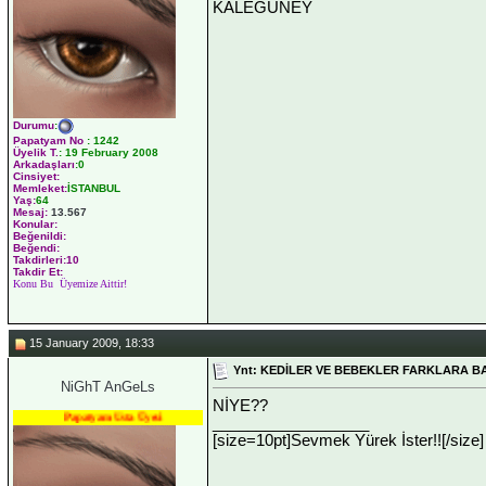
KALEGÜNEY
Durumu
:
Papatyam No
:
1242
Üyelik T.
:
19 February 2008
Arkadaşları
:0
Cinsiyet:
Memleket:
İSTANBUL
Yaş:
64
Mesaj:
13.567
Konular:
Beğenildi:
Beğendi:
Takdirleri:10
Takdir Et:
Konu Bu Üyemize Aittir!
15 January 2009, 18:33
Ynt: KEDİLER VE BEBEKLER FARKLARA BA
NiGhT AnGeLs
NİYE??
Papatyam Usta Üyesi
__________________
[size=10pt]Sevmek Yürek İster!![/size]