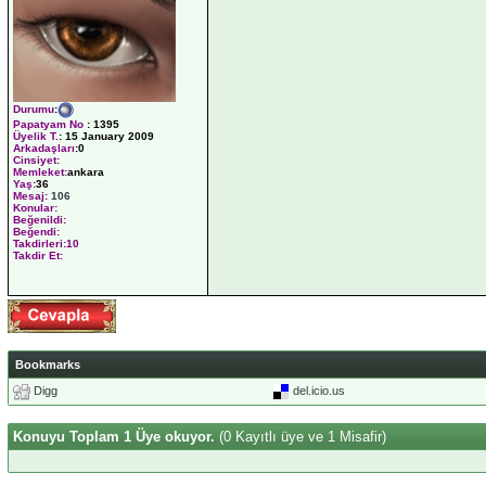
Durumu
:
Papatyam No
:
1395
Üyelik T.
:
15 January 2009
Arkadaşları
:0
Cinsiyet:
Memleket:
ankara
Yaş:
36
Mesaj:
106
Konular:
Beğenildi:
Beğendi:
Takdirleri:10
Takdir Et:
Bookmarks
Digg
del.icio.us
Konuyu Toplam 1 Üye okuyor.
(0 Kayıtlı üye ve 1 Misafir)