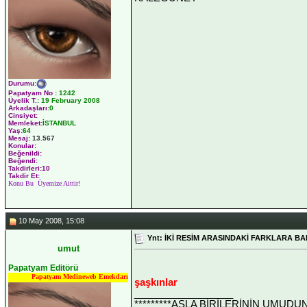
Durumu
:
Papatyam No
:
1242
Üyelik T.
:
19 February 2008
Arkadaşları
:0
Cinsiyet:
Memleket:
İSTANBUL
Yaş:
64
Mesaj:
13.567
Konular:
Beğenildi:
Beğendi:
Takdirleri:10
Takdir Et:
Konu Bu Üyemize Aittir!
10 May 2008, 15:08
Ynt: İKİ RESİM ARASINDAKİ FARKLARA BA
umut
Papatyam Editörü
Papatyam Medineweb Emekdarı
şaşkınlar
__________________
*********ASLA BİRİLERİNİN UMUDU