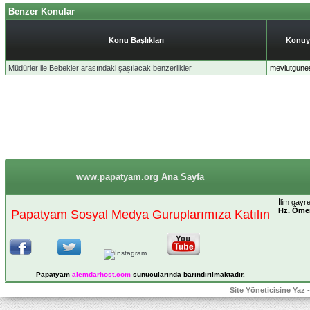
Benzer Konular
Konu Başlıkları
Konuy
Müdürler ile Bebekler arasındaki şaşılacak benzerlikler
mevlutgune
www.papatyam.org Ana Sayfa
İlim gayr
Hz. Öme
Papatyam Sosyal Medya Guruplarımıza Katılın
Papatyam
alemdarhost
.com
sunucularında barındırılmaktadır.
Site Yöneticisine Yaz