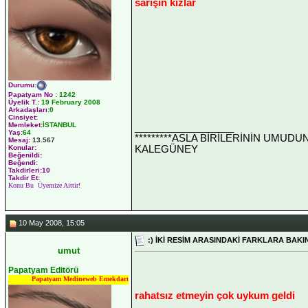
sarışın kızlar
Durumu
:
Papatyam No
:
1242
Üyelik T.
:
19 February 2008
Arkadaşları
:0
Cinsiyet:
Memleket:
İSTANBUL
__________________
Yaş:
64
*********ASLA BİRİLERİNİN UMUDU
Mesaj:
13.567
KALEGÜNEY
Konular:
Beğenildi:
Beğendi:
Takdirleri:10
Takdir Et:
Konu Bu Üyemize Aittir!
10 May 2008, 15:05
:) İKİ RESİM ARASINDAKİ FARKLARA BAKIN
umut
Papatyam Editörü
Papatyam Medineweb Emekdarı
rahatsız etmeyin çok uykum geldi
__________________