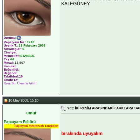
KALEGÜNEY
Durumu
:
Papatyam No
:
1242
Üyelik T.
:
19 February 2008
Arkadaşları
:0
Cinsiyet:
Memleket:
İSTANBUL
Yaş:
64
Mesaj:
13.567
Konular:
Beğenildi:
Beğendi:
Takdirleri:10
Takdir Et:
Konu Bu Üyemize Aittir!
10 May 2008, 15:10
Ynt: İKİ RESİM ARASINDAKİ FARKLARA BA
umut
Papatyam Editörü
Papatyam Medineweb Emekdarı
bırakında uyuyalım
__________________