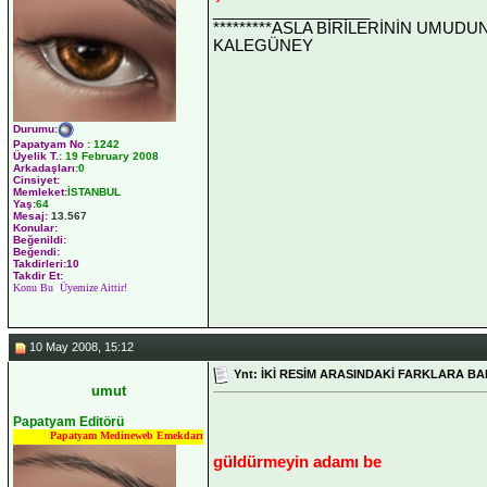
__________________
*********ASLA BİRİLERİNİN UMUDU
KALEGÜNEY
Durumu
:
Papatyam No
:
1242
Üyelik T.
:
19 February 2008
Arkadaşları
:0
Cinsiyet:
Memleket:
İSTANBUL
Yaş:
64
Mesaj:
13.567
Konular:
Beğenildi:
Beğendi:
Takdirleri:10
Takdir Et:
Konu Bu Üyemize Aittir!
10 May 2008, 15:12
Ynt: İKİ RESİM ARASINDAKİ FARKLARA BA
umut
Papatyam Editörü
Papatyam Medineweb Emekdarı
güldürmeyin adamı be
__________________