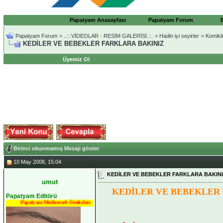
Papatyam Anasayfası
Papatyam Forum
Papatyam Forum
>
..::.VİDEOLAR - RESİM GALERİSİ.::.
>
Hadin iyi seyirler
>
Komikl
KEDİLER VE BEBEKLER FARKLARA BAKINIZ
Üyemiz Ol
Birinci okunmamış Mesajı göster
10 May 2008, 15:04
KEDİLER VE BEBEKLER FARKLARA BAKIN
umut
KEDİLER VE BEBEKLER
Papatyam Editörü
Papatyam Medineweb Emekdarı