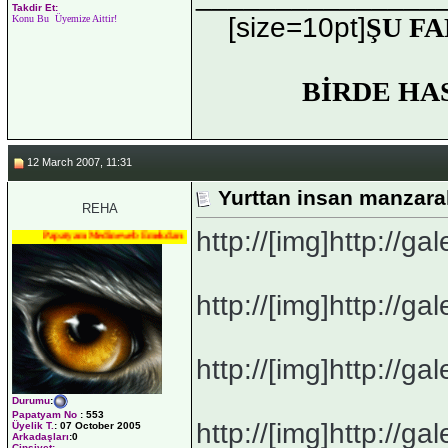
Takdir Et:
[size=10pt]
ŞU FA
Konu Bu Üyemize Aittir!
BİRDE HA
12 March 2007, 11:31
Yurttan insan manzaral
REHA
http://[img]http://gale
Papatyam Medineweb Emekdarı
http://[img]http://gale
http://[img]http://gale
Durumu
:
Papatyam No
:
553
http://[img]http://gale
Üyelik T.
:
07 October 2005
Arkadaşları
:0
Cinsiyet: