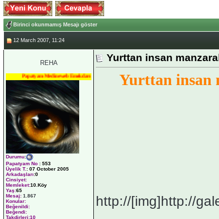
Birinci okunmamış Mesajı göster
12 March 2007, 11:24
Yurttan insan manzaral
REHA
Yurttan insan
Papatyam Medineweb Emekdarı
Durumu
:
Papatyam No
:
553
Üyelik T.
:
07 October 2005
Arkadaşları
:0
Cinsiyet:
Memleket:
10.Köy
Yaş:
65
Mesaj:
1.867
http://[img]http://gale
Konular:
Beğenildi:
_______________
Beğendi:
Takdirleri:10