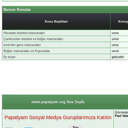
Benzer Konular
Konu Başlıkları
Konuy
Havadan istanbul manzaraları
umut
Çamlıca'dan istanbul ve boğaz manzaraları
umut
izmir'den gece manzaraları
umut
Boğaz manzaraları ve Erguvanlar
umut
Ey insan
gebzelim
www.papatyam.org Ana Sayfa
Görmeden
Paul Val
Papatyam Sosyal Medya Guruplarımıza Katılın