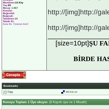
Memleket:
10.Köy
Yaş:
65
Mesaj:
1.867
http://[img]http://gale
Konular:
Beğenildi:
Beğendi:
Takdirleri:10
Takdir Et:
Konu Bu Üyemize Aittir!
http://[img]http://gale
_______________
[size=10pt]
ŞU FA
BİRDE HA
Bookmarks
Digg
del.icio.us
Konuyu Toplam 1 Üye okuyor.
(0 Kayıtlı üye ve 1 Misafir)