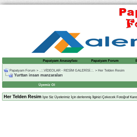
Papatyam Anasayfası
Papatyam Forum
Papatyam Forum
>
..::.VİDEOLAR - RESİM GALERİSİ.::.
>
Her Telden Resim
Yurttan insan manzaraları
Üyemiz Ol
Her Telden Resim
İşte Siz Üyelerimiz İçin derlenmiş İlginizi Çekecek Fotoğraf Karele