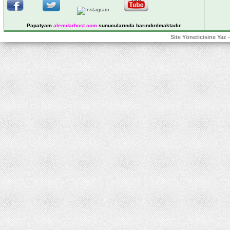
Papatyam
alemdarhost
.com
sunucularında barındırılmaktadır.
Site Yöneticisine Yaz