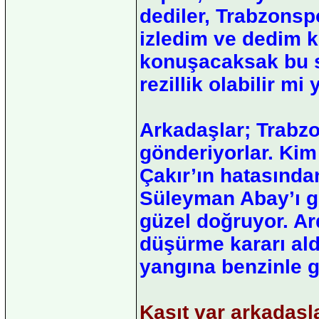
dediler, Trabzonsp
izledim ve dedim k
konuşacaksak bu sa
rezillik olabilir mi 
Arkadaşlar; Trabz
gönderiyorlar. Ki
Çakır’ın hatasında
Süleyman Abay’ı g
güzel doğruyor. A
düşürme kararı al
yangına benzinle gi
Kasıt var arkadaşla