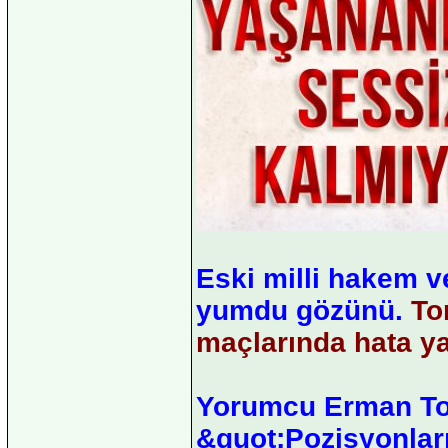
Eski milli hakem v
yumdu gözünü.
To
maçlarında hata yap
Yorumcu Erman Toro
&quot;Pozisyonlar