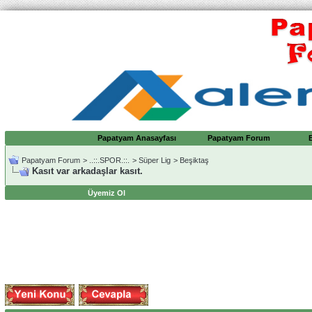
Papatyam Anasayfası
Papatyam Forum
Papatyam Forum
>
..::.SPOR.::.
>
Süper Lig
>
Beşiktaş
Kasıt var arkadaşlar kasıt.
Üyemiz Ol