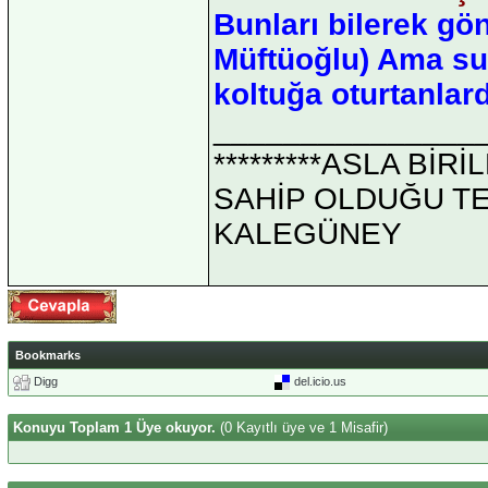
Bunları bilerek gö
Müftüoğlu) Ama su
koltuğa oturtanlard
_______________
*********ASLA Bİ
SAHİP OLDUĞU TEK 
KALEGÜNEY
Bookmarks
Digg
del.icio.us
Konuyu Toplam 1 Üye okuyor.
(0 Kayıtlı üye ve 1 Misafir)