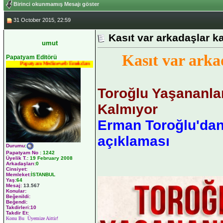
Birinci okunmamış Mesajı göster
31 October 2015, 22:59
Kasıt var arkadaşlar ka
umut
Kasıt var arkad
Papatyam Editörü
Papatyam Medineweb Emekdarı
Toroğlu Yaşananla
Kalmıyor
Erman Toroğlu'da
açıklaması
Durumu
:
Papatyam No
:
1242
Üyelik T.
:
19 February 2008
Arkadaşları
:0
Cinsiyet:
Memleket:
İSTANBUL
Yaş:
64
Mesaj:
13.567
Konular:
Beğenildi:
Beğendi:
Takdirleri:10
Takdir Et:
Konu Bu Üyemize Aittir!