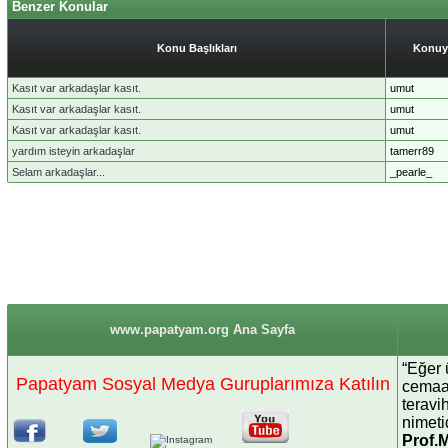
Benzer Konular
Konu Başlıkları
Konuy
Kasıt var arkadaşlar kasıt.
umut
Kasıt var arkadaşlar kasıt.
umut
Kasıt var arkadaşlar kasıt.
umut
yardım isteyin arkadaşlar
tamerr89
Selam arkadaşlar...
_pearle_
www.papatyam.org Ana Sayfa
“Eğer 
Papatyam Sosyal Medya Guruplarımıza Katılın
cemaat
teravi
nimetid
Prof.