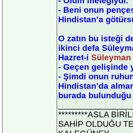
- Ölüm meleğiydi.
- Beni onun pençes
Hindistan’a götürs
O zatın bu isteği d
ikinci defa Süleym
Hazret-i
Süleyman s
- Geçen gelişinde 
- Şimdi onun ruhu
Hindistan’da almam
burada bulunduğu 
_______________
*********ASLA Bİ
SAHİP OLDUĞU TEK 