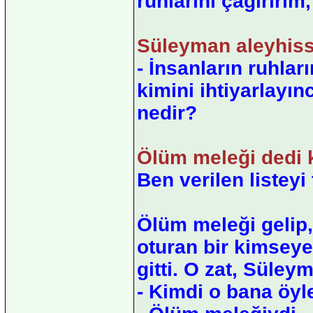
ruhlarını çağırırım
Süleyman aleyhisse
- İnsanların ruhlar
kimini ihtiyarlayı
nedir?
Ölüm meleği dedi k
Ben verilen listey
Ölüm meleği gelip
oturan bir kimseye
gitti. O zat, Süley
- Kimdi o bana öyl