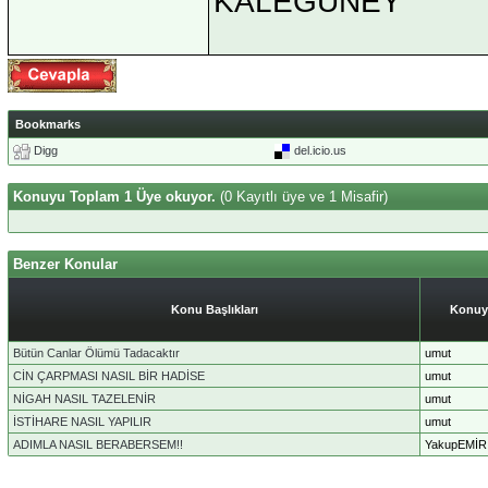
KALEGÜNEY
Bookmarks
Digg
del.icio.us
Konuyu Toplam 1 Üye okuyor.
(0 Kayıtlı üye ve 1 Misafir)
Benzer Konular
Konu Başlıkları
Konuy
Bütün Canlar Ölümü Tadacaktır
umut
CİN ÇARPMASI NASIL BİR HADİSE
umut
NİGAH NASIL TAZELENİR
umut
İSTİHARE NASIL YAPILIR
umut
ADIMLA NASIL BERABERSEM!!
YakupEMİR