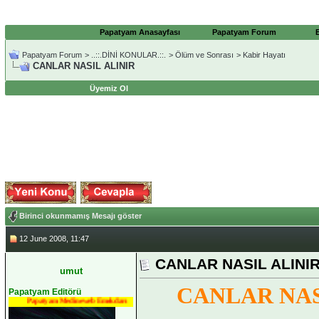
Papatyam Anasayfası
Papatyam Forum
Papatyam Forum
>
..::.DİNİ KONULAR.::.
>
Ölüm ve Sonrası
>
Kabir Hayatı
CANLAR NASIL ALINIR
Üyemiz Ol
Birinci okunmamış Mesajı göster
12 June 2008, 11:47
CANLAR NASIL ALINI
umut
CANLAR NAS
Papatyam Editörü
Papatyam Medineweb Emekdarı