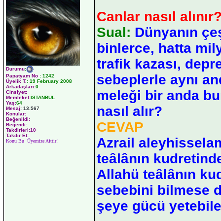
Canlar nasıl alınır
Sual:
Dünyanın çeşi
binlerce, hatta mil
trafik kazası, depr
Durumu
:
sebeplerle aynı an
Papatyam No
:
1242
Üyelik T.
:
19 February 2008
Arkadaşları
:0
meleği bir anda bu
Cinsiyet:
Memleket:
İSTANBUL
Yaş:
64
nasıl alır?
Mesaj:
13.567
Konular:
Beğenildi:
CEVAP
Beğendi:
Takdirleri:10
Takdir Et:
Azrail aleyhissela
Konu Bu Üyemize Aittir!
teâlânın kudretind
Allahü teâlânın ku
sebebini bilmese de
şeye gücü yetebile