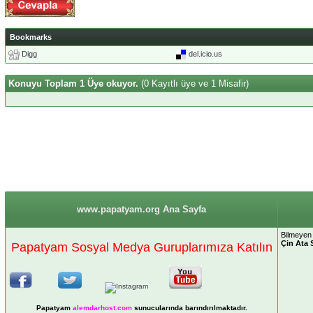
Bookmarks
Digg
del.icio.us
Konuyu Toplam 1 Üye okuyor.
(0 Kayıtlı üye ve 1 Misafir)
www.papatyam.org Ana Sayfa
Bilmeyen 
Çin Ata 
Papatyam Sosyal Medya Guruplarımıza Katılın
Papatyam
alemdarhost
.com
sunucularında barındırılmaktadır.