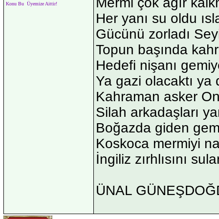
Mermi çok ağır kalk
Konu Bu Üyemize Aittir!
Her yanı su oldu ısl
Gücünü zorladı Sey
Topun başında kahr
Hedefi nişanı gemiy
Ya gazi olacaktı ya d
Kahraman asker Onb
Silah arkadaşları y
Boğazda giden gemi
Koskoca mermiyi na
İngiliz zırhlısını su
ÜNAL GÜNEŞDOĞ