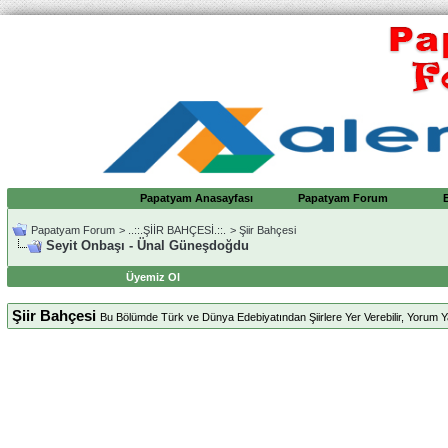
Papatyam Anasayfası
Papatyam Forum
Papatyam Forum
>
..::.ŞİİR BAHÇESİ.::.
>
Şiir Bahçesi
Seyit Onbaşı - Ünal Güneşdoğdu
Üyemiz Ol
Şiir Bahçesi
Bu Bölümde Türk ve Dünya Edebiyatından Şiirlere Yer Verebilir, Yorum Yap