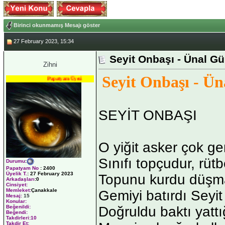
Birinci okunmamış Mesajı göster
27 February 2023, 15:34
Seyit Onbaşı - Ünal 
Zihni
Seyit Onbaşı - Ü
Papatyam Üyesi
SEYİT ONBAŞI
O yiğit asker çok gen
Sınıfı topçudur, rüt
Durumu
:
Papatyam No
:
2400
Üyelik T.
:
27 February 2023
Topunu kurdu düşma
Arkadaşları
:0
Cinsiyet:
Memleket:
Çanakkale
Gemiyi batırdı Seyi
Mesaj:
15
Konular:
Doğruldu baktı yattı
Beğenildi:
Beğendi:
Takdirleri:10
Takdir Et: