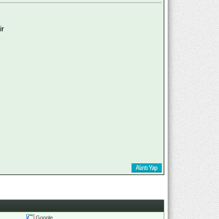
ir
k
Google