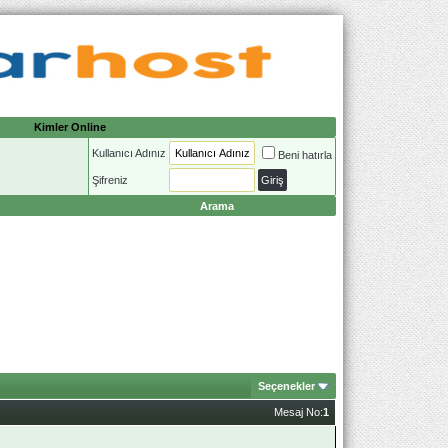
Kimler Online
Kullanıcı Adınız
Beni hatırla
Şifreniz
Arama
Seçenekler
Mesaj No:
1