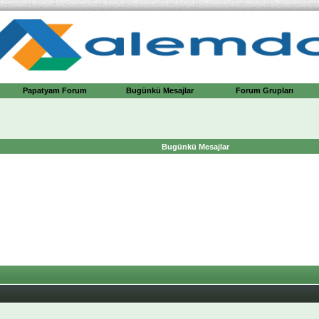
Papatyam Forum
Bugünkü Mesajlar
Forum Grupları
Bugünkü Mesajlar