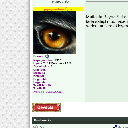
merbakici96
papatyam Acemi Üyesi
Mutfakta
Beyaz Sirke
tada sahiptir, bu nede
yerine tariflere ekleyer
Durumu
:
Papatyam No
:
2394
Üyelik T.
:
17 February 2022
Arkadaşları
:0
Cinsiyet:
Mesaj:
1
Konular:
Beğenildi:
Beğendi:
Takdirleri:10
Takdir Et:
Konu Bu Üyemize Aittir!
Bookmarks
Digg
del.ici