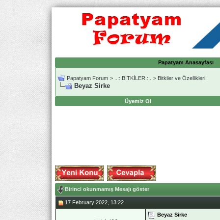
Papatyam Anasayfası
Papatyam Forum
>
..::.BİTKİLER.::.
>
Bitkiler ve Özellikleri
Beyaz Sirke
Üyemiz Ol
Birinci okunmamış Mesajı göster
17 February 2022, 13:22
Beyaz Sirke