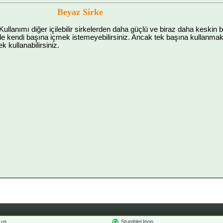
Beyaz Sirke
Kullanımı diğer içilebilir sirkelerden daha güçlü ve biraz daha keskin b
nle kendi başına içmek istemeyebilirsiniz. Ancak tek başına kullanma
ek kullanabilirsiniz.
o.us
StumbleUpon