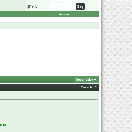
Şifreniz
Arama
Seçenekler
Mesaj No:
1
uma