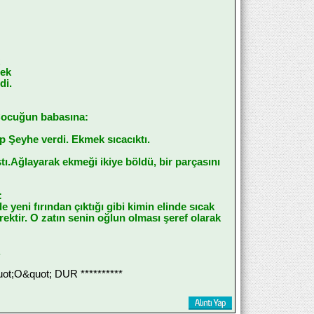
cek
di.
 Çocuğun babasına:
ip Şeyhe verdi. Ekmek sıcacıktı.
ı.Ağlayarak ekmeği ikiye böldü, bir parçasını
:
yeni fırından çıktığı gibi kimin elinde sıcak
ektir. O zatın senin oğlun olması şeref olarak
.
;O&quot; DUR **********