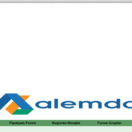
Papatyam Forum
Bugünkü Mesajlar
Forum Grupları