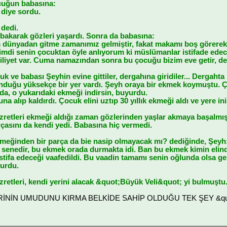
ocuğun babasına:
 diye sordu.
 dedi.
bakarak gözleri yaşardı. Sonra da babasına:
im dünyadan gitme zamanımız gelmiştir, fakat makamı boş görerek
mdi senin çocuktan öyle anlıyorum ki müslümanlar istifade ede
liyet var. Cuma namazından sonra bu çocuğu bizim eve getir, de
ve babası Şeyhin evine gittiler, dergahına giridiler... Dergahta
konduğu yüksekçe bir yer vardı. Şeyh oraya bir ekmek koymuştu.
a, o yukarıdaki ekmeği indirsin, buyurdu.
 alıp kaldırdı. Çocuk elini uztıp 30 yıllık ekmeği aldı ve yere in
retleri ekmeği aldığı zaman gözlerinden yaşlar akmaya başalmışt
rçasını da kendi yedi. Babasına hiç vermedi.
kmeğinden bir parça da bie nasip olmayacak mı? dediğinde, Şeyh
 senedir, bu ekmek orada durmakta idi. Ban bu ekmek kimin elinde 
stifa edeceği vaafedildi. Bu vaadin tamamı senin oğlunda olsa ger
urdu.
retleri, kendi yerini alacak &quot;Büyük Veli&quot; yi bulmuştu
LERİNİN UMUDUNU KIRMA BELKİDE SAHİP OLDUĞU TEK ŞEY &quot