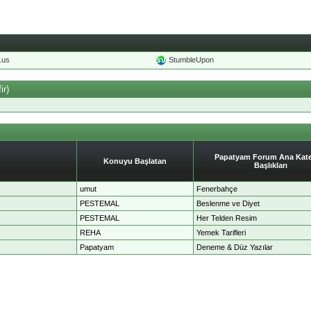
o.us
StumbleUpon
ir)
Papatyam Forum Ana Kate
Konuyu Başlatan
Başlıkları
umut
Fenerbahçe
PESTEMAL
Beslenme ve Diyet
PESTEMAL
Her Telden Resim
REHA
Yemek Tarifleri
Papatyam
Deneme & Düz Yazılar