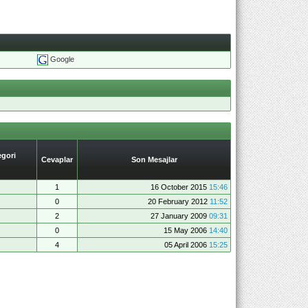
Google
gori
Cevaplar
Son Mesajlar
1
16 October 2015
15:46
0
20 February 2012
11:52
2
27 January 2009
09:31
0
15 May 2006
14:40
4
05 April 2006
15:25