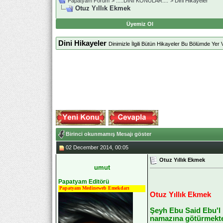
Papatyam Forum
>
..::.DİNİ KONULAR.::.
>
Dini Hikayeler
Otuz Yıllık Ekmek
Üyemiz Ol
Dini Hikayeler
Dinimizle İlgili Bütün Hikayeler Bu Bölümde Yer V
Birinci okunmamış Mesajı göster
02 December 2014, 00:05
Otuz Yıllık Ekmek
umut
Papatyam Editörü
Papatyam Medineweb Emekdarı
Otuz Yıllık Ekmek
Şeyh Ebu Said Ebu'l 
namazına götürmekte 