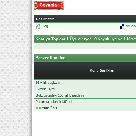
Bookmarks
Digg
del.ici
Konuyu Toplam 1 Üye okuyor.
(0 Kayıtlı üye ve 1 Misaf
Benzer Konular
Konu Başlıkları
16 yıllık başkanım
Ekmek Diyeti
Gökyüzündeki 100 yıllık randevu
Pastırmalı ekmek köftesi
700 Yıllık Öğüt..