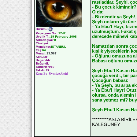
rastladılar. Şeyhi, ç
- Bu çocuk kimindir?
O da:
- Bizdendir ya Şeyh!,
Şeyh onların yüzüne 
- Ya Ebu'l Hayr, biz
Durumu
:
üzülmüştüm. Fakat şi
Papatyam No
:
1242
derecede mânevi kabi
Üyelik T.
:
19 February 2008
Arkadaşları
:0
Cinsiyet:
Namazdan sonra çocuk 
Memleket:
İSTANBUL
Yaş:
64
kışlık yiyeceklerin 
Mesaj:
13.567
- Oğlunu omuzuna ald
Konular:
Babası oğlunu omuzuna
Beğenildi:
Beğendi:
Takdirleri:10
Şeyh Ebu'l Kasım Haz
Takdir Et:
Konu Bu Üyemize Aittir!
çocuğa verdi., bir pa
Çocuğun babası:
- Ya Şeyh, bu arpa e
- Ya Ebu'l Hayr! Otuz
olursa, onda alemin i
sana yetmez mi? buy
Şeyh Ebu'l Kasım Haz
__________________
*********ASLA BİRİ
KALEGÜNEY