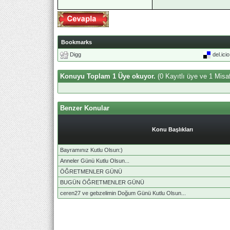
Bookmarks
Digg
del.ici
Konuyu Toplam 1 Üye okuyor.
(0 Kayıtlı üye ve 1 Misaf
Benzer Konular
Konu Başlıkları
Bayramınız Kutlu Olsun:)
Anneler Günü Kutlu Olsun...
ÖĞRETMENLER GÜNÜ
BUGÜN ÖĞRETMENLER GÜNÜ
ceren27 ve gebzelimin Doğum Günü Kutlu Olsun...