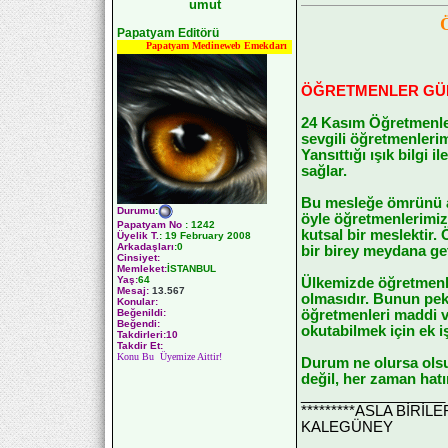
umut
Papatyam Editörü
Papatyam Medineweb Emekdarı
ÖĞRETMENLER GÜ
24 Kasım Öğretmenle
sevgili öğretmenlerim
Yansıttığı ışık bilgi
sağlar.
Bu mesleğe ömrünü a
Durumu
:
öyle öğretmenlerimiz 
Papatyam No
:
1242
kutsal bir meslektir.
Üyelik T.
:
19 February 2008
Arkadaşları
:0
bir birey meydana get
Cinsiyet:
Memleket:
İSTANBUL
Yaş:
64
Ülkemizde öğretmenle
Mesaj:
13.567
olmasıdır. Bunun pek
Konular:
öğretmenleri maddi v
Beğenildi:
Beğendi:
okutabilmek için ek 
Takdirleri:10
Takdir Et:
Konu Bu Üyemize Aittir!
Durum ne olursa olsu
değil, her zaman hatı
__________________
*********ASLA BİRİ
KALEGÜNEY