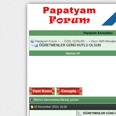
Papatyam Anasayfası
Papatyam Forum
>
..::.ÖZEL GÜNLER.::.
>
Hazır SMS Mesajlar
ÖĞRETMENLER GÜNÜ KUTLU OLSUN
Üyemiz Ol
Birinci okunmamış Mesajı göster
25 November 2014, 10:28
ÖĞRETMENLER GÜNÜ 