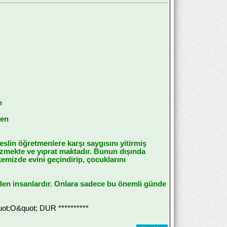
n
len
lin öğretmenlere karşı saygısını yitirmiş
üzmekte ve yıprat maktadır. Bunun dışında
emizde evini geçindirip, çocuklarını
den insanlardır. Onlara sadece bu önemli günde
;O&quot; DUR **********