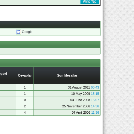
Google
gori
Cevaplar
Son Mesajlar
1
31 August 2011
06:43
1
10 May 2009
15:15
0
04 June 2008
15:07
2
25 November 2006
14:36
4
07 April 2006
11:36