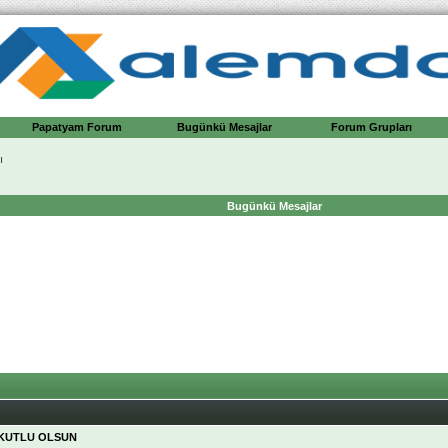
Papatyam Forum
Bugünkü Mesajlar
Forum Grupları
ı
Bugünkü Mesajlar
KUTLU OLSUN