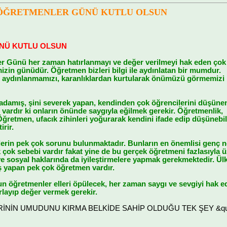
ÖĞRETMENLER GÜNÜ KUTLU OLSUN
NÜ KUTLU OLSUN
r Günü her zaman hatırlanmayı ve değer verilmeyi hak eden çok
izin günüdür. Öğretmen bizleri bilgi ile aydınlatan bir mumdur.
 ile aydınlanmamızı, karanlıklardan kurtularak önümüzü görmemizi
damış, şini severek yapan, kendinden çok öğrencilerini düşüne
vardır ki onların önünde saygıyla eğilmek gerekir. Öğretmenlik,
 Öğretmen, ufacık zihinleri yoğurarak kendini ifade edip düşünebi
irir.
rin pek çok sorunu bulunmaktadır. Bunların en önemlisi genç nes
 çok sebebi vardır fakat yine de bu gerçek öğretmeni fazlasıyla 
e sosyal haklarında da iyileştirmelere yapmak gerekmektedir. Ülk
iş yapan pek çok öğretmen vardır.
n öğretmenler elleri öpülecek, her zaman saygı ve sevgiyi hak e
rlayıp değer vermek gerekir.
LERİNİN UMUDUNU KIRMA BELKİDE SAHİP OLDUĞU TEK ŞEY &quot