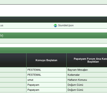
o.us
StumbleUpon
ir)
Papatyam Forum Ana Kate
Konuyu Başlatan
Başlıkları
PESTEMAL
Bayram Mesajları
PESTEMAL
Kutlamalar
umut
Haftanın Konusu
Papatyam
Doğum Günü
Papatyam
Doğum Günü