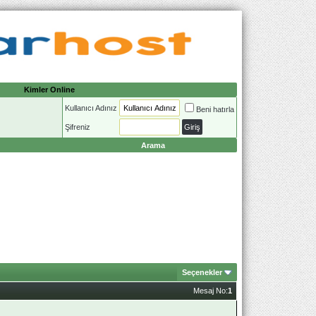
Kimler Online
Kullanıcı Adınız
Beni hatırla
Şifreniz
Arama
Seçenekler
Mesaj No:
1