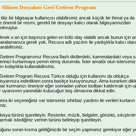
Silinen Dosyaları Geri Getiren Program
titiz bir bilgisayar kullanıcısı olabilirsiniz ancak küçük bir ihmal ya da 
ikte önemli bir resmi, gerekli bir dosyayı kalıcı olarak bilgisyarınızdan
 olmuştur.
ilmek o an için başınıza gelen en kötü olay olabilir ancak bunun için ar
aralamanıza gerek yok. Recuva adlı yazılım ile yanlışlıkla kalıcı olar
arabilirsiniz.
 Getiren Programımız Recuva flash distlerdeki, kameralardaki veya s
ilerinizi kurtarmaya yemin etmiş durumda. İster amatör olun isterseniz
 kolaylıkla kullanabilirsiniz.
i Getiren Program Recuva Türkce olduğu için kullanımı da oldukça
gisyarınıza indirdikten sonra basitçe kuruyorsunuz. Ama kurarken dikk
ar kurmanızı öneriyor eğer sonradan yahoo toolbarı kaldırmak için u
r uyarısının yanındaki kutucuğun boş olmasına dikkat edin.
a iki seçeneğiniz var isterseniz sihirbaz yardımı ile verileri kurtarı
iniz.
osya türünü işaretleyin. Resimler, müzik, belgeler, görüntü, sıkıştırı
mak istediğiniz verinin türünü belirleyip işaretleyin.
uğunu soran kısma geldiğinizde bir seçim yapmanız gerekiyor eğer ye