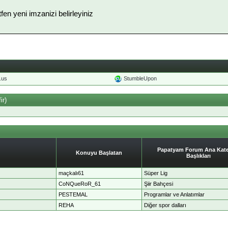
ütfen yeni imzanizi belirleyiniz
o.us
StumbleUpon
ir)
Papatyam Forum Ana Kate
Konuyu Başlatan
Başlıkları
maçkalı61
Süper Lig
CoNQueRoR_61
Şiir Bahçesi
PESTEMAL
Programlar ve Anlatımlar
REHA
Diğer spor dalları