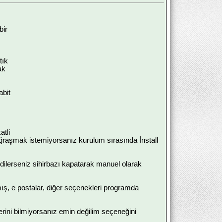
bir
tık
ak
abit
atli
ğraşmak istemiyorsanız kurulum sırasında İnstall
n dilerseniz sihirbazı kapatarak manuel olarak
lmış, e postalar, diğer seçenekleri programda
rini bilmiyorsanız emin değilim seçeneğini