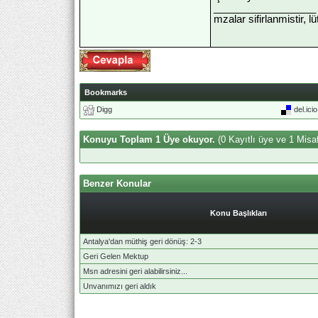
__________________
mzalar sifirlanmistir, l
Bookmarks
Digg
del.ici
Konuyu Toplam 1 Üye okuyor.
(0 Kayıtlı üye ve 1 Misaf
Benzer Konular
Konu Başlıkları
Antalya'dan müthiş geri dönüş: 2-3
Geri Gelen Mektup
Msn adresini geri alabilirsiniz...
Unvanımızı geri aldık