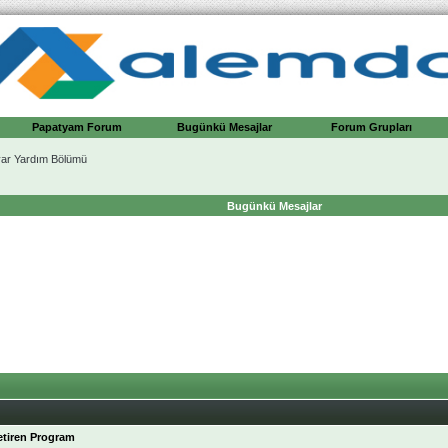
Papatyam Forum
Bugünkü Mesajlar
Forum Grupları
ayar Yardım Bölümü
Bugünkü Mesajlar
Getiren Program