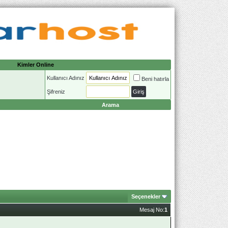
Kimler Online
Kullanıcı Adınız
Beni hatırla
Şifreniz
Arama
Seçenekler
Mesaj No:
1