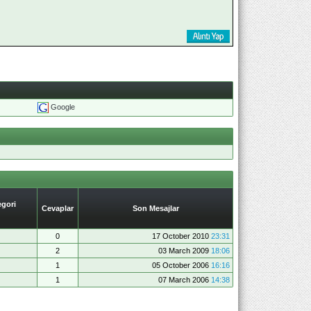
Google
gori
Cevaplar
Son Mesajlar
0
17 October 2010
23:31
2
03 March 2009
18:06
1
05 October 2006
16:16
1
07 March 2006
14:38