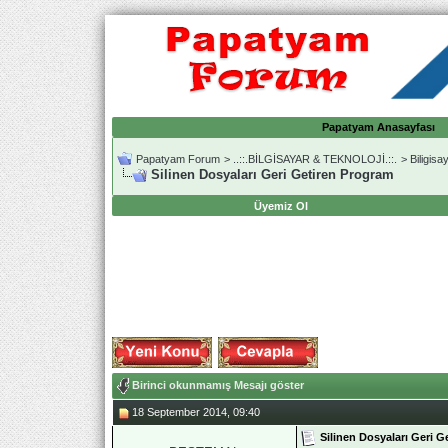
Papatyam Anasayfası
Papatyam Forum
>
..::.BİLGİSAYAR & TEKNOLOJİ.::.
>
Biligis
Silinen Dosyaları Geri Getiren Program
Üyemiz Ol
Birinci okunmamış Mesajı göster
18 September 2014, 09:40
Silinen Dosyaları Geri 