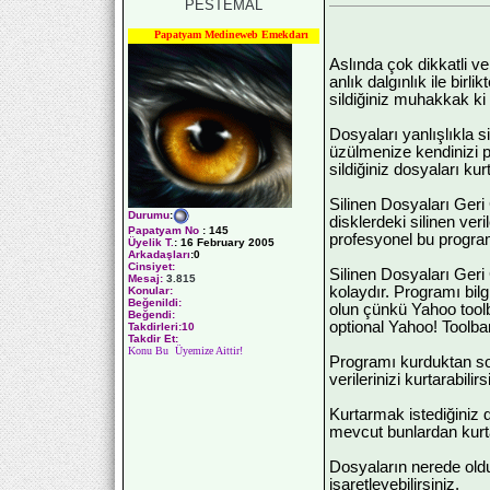
PESTEMAL
Papatyam Medineweb Emekdarı
Aslında çok dikkatli ve 
anlık dalgınlık ile birl
sildiğiniz muhakkak ki
Dosyaları yanlışlıkla s
üzülmenize kendinizi p
sildiğiniz dosyaları kurt
Silinen Dosyaları Geri
Durumu
:
disklerdeki silinen ver
Papatyam No
:
145
profesyonel bu programı
Üyelik T.
:
16 February 2005
Arkadaşları
:0
Cinsiyet:
Silinen Dosyaları Ger
Mesaj:
3.815
kolaydır. Programı bil
Konular:
Beğenildi:
olun çünkü Yahoo toolb
Beğendi:
optional Yahoo! Toolba
Takdirleri:10
Takdir Et:
Konu Bu Üyemize Aittir!
Programı kurduktan sonr
verilerinizi kurtarabilirs
Kurtarmak istediğiniz d
mevcut bunlardan kurtar
Dosyaların nerede old
işaretleyebilirsiniz.