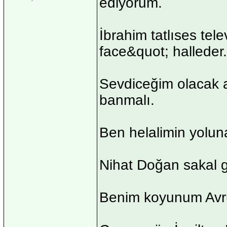
ediyorum.
İbrahim tatlıses tel
face&quot; halleder.
Sevdiceğim olacak a
banmalı.
Ben helalimin yolun
Nihat Doğan sakal gi
Benim koyunum Avrup