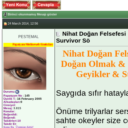
Birinci okunmamış Mesajı göster
24 March 2014, 12:56
Nihat Doğan Felsefesi
PESTEMAL
Survivor Sö
Papatyam Medineweb Emekdarı
Nihat Doğan Fel
Doğan Olmak & 
Geyikler & S
Saygıda sıfır hatayl
Durumu
:
Papatyam No
:
145
Üyelik T.
:
16 February 2005
Arkadaşları
:0
Cinsiyet:
Mesaj:
3.815
Önüme trilyarlar ser
Konular:
Beğenildi:
sahte okeyler size 
Beğendi:
Takdirleri:10
Takdir Et:
Konu Bu Üyemize Aittir!