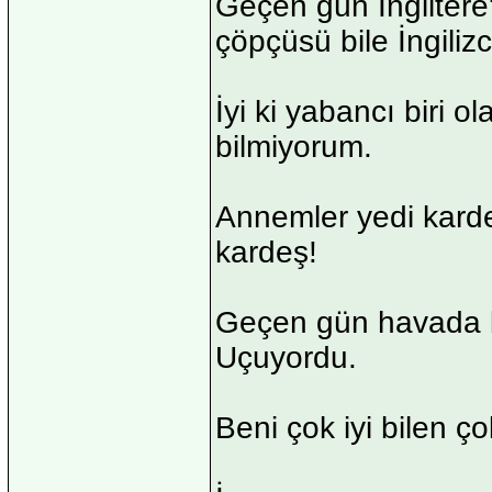
Geçen gün İngiltere'
çöpçüsü bile İngiliz
İyi ki yabancı biri
bilmiyorum.
Annemler yedi karde
kardeş!
Geçen gün havada b
Uçuyordu.
Beni çok iyi bilen çok