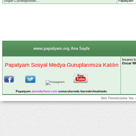
Doğan Cüceloğlundan...
Papatyam
www.papatyam.org Ana Sayfa
İnsanın bı
Oscar Wi
Papatyam Sosyal Medya Guruplarımıza Katılın
Papatyam
alemdarhost
.com
sunucularında barındırılmaktadır.
Site Yöneticisine Yaz