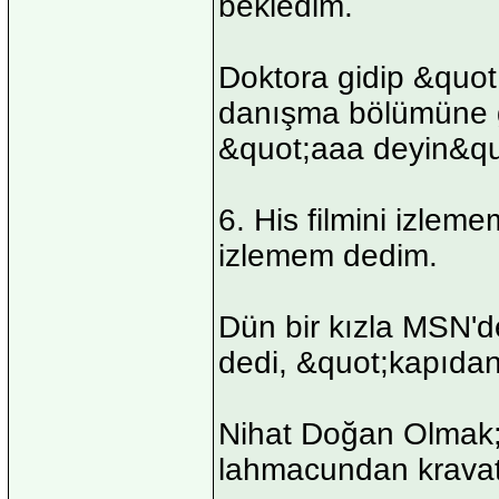
bekledim.
Doktora gidip &quot
danışma bölümüne g
&quot;aaa deyin&quo
6. His filmini izleme
izlemem dedim.
Dün bir kızla MSN'
dedi, &quot;kapıdan 
Nihat Doğan Olmak; 
lahmacundan kravat