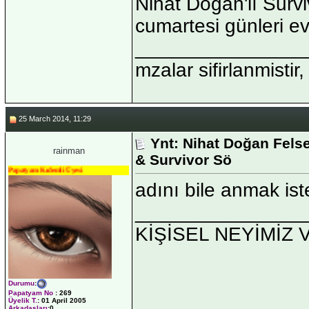
Nihat Doğan'lı Surv
cumartesi günleri ev
_______________
mzalar sifirlanmistir,
25 March 2014, 11:29
Ynt: Nihat Doğan Fels
rainman
& Survivor Sö
Papatyam Kıdemli Üyesi
adını bile anmak i
_______________
KİŞİSEL NEYİMİZ 
Durumu
:
Papatyam No
:
269
Üyelik T.
:
01 April 2005
Arkadaşları
:0