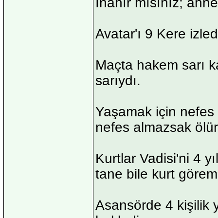
İnanır mısınız; an
Avatar'ı 9 Kere izle
Maçta hakem sarı ka
sarıydı.
Yaşamak için nefes 
nefes almazsak ölür
Kurtlar Vadisi'ni 4 y
tane bile kurt göre
Asansörde 4 kişilik 