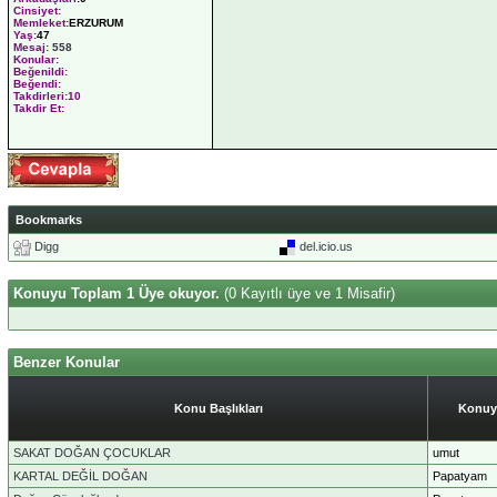
Cinsiyet:
Memleket:
ERZURUM
Yaş:
47
Mesaj:
558
Konular:
Beğenildi:
Beğendi:
Takdirleri:10
Takdir Et:
Bookmarks
Digg
del.icio.us
Konuyu Toplam 1 Üye okuyor.
(0 Kayıtlı üye ve 1 Misafir)
Benzer Konular
Konu Başlıkları
Konuy
SAKAT DOĞAN ÇOCUKLAR
umut
KARTAL DEĞİL DOĞAN
Papatyam