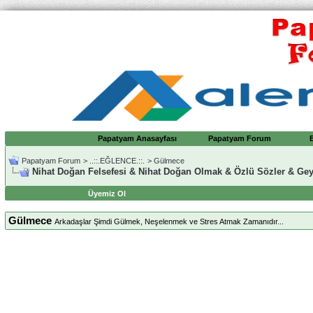
Papatyam Anasayfası
Papatyam Forum
Papatyam Forum
>
..::.EĞLENCE.::.
>
Gülmece
Nihat Doğan Felsefesi & Nihat Doğan Olmak & Özlü Sözler & Gey
Üyemiz Ol
Gülmece
Arkadaşlar Şimdi Gülmek, Neşelenmek ve Stres Atmak Zamanıdır...