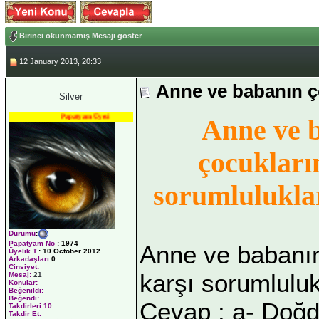
Birinci okunmamış Mesajı göster
12 January 2013, 20:33
Anne ve babanın ço
Silver
Papatyam Üyesi
Anne ve 
çocukları
sorumluluklar
Durumu
:
Papatyam No
:
1974
Anne ve babanın
Üyelik T.
:
10 October 2012
Arkadaşları
:0
Cinsiyet:
karşı sorumluluk
Mesaj:
21
Konular:
Beğenildi:
Beğendi:
Cevap : a- Doğ
Takdirleri:10
Takdir Et: