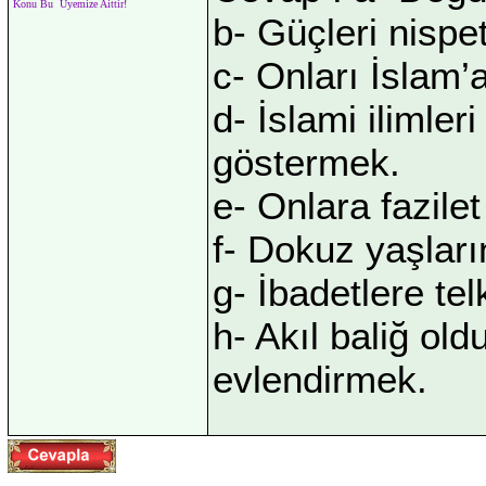
Konu Bu Üyemize Aittir!
b- Güçleri nispe
c- Onları İslam’
d- İslami ilimler
göstermek.
e- Onlara fazile
f- Dokuz yaşları
g- İbadetlere tel
h- Akıl baliğ o
evlendirmek.