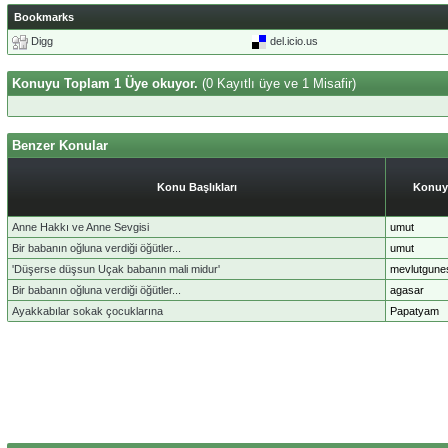
Bookmarks
Digg
del.icio.us
Konuyu Toplam 1 Üye okuyor.
(0 Kayıtlı üye ve 1 Misafir)
Benzer Konular
Konu Başlıkları
Konuy
Anne Hakkı ve Anne Sevgisi
umut
Bir babanın oğluna verdiği öğütler...
umut
'Düşerse düşsun Uçak babanın mali midur'
mevlutgune
Bir babanın oğluna verdiği öğütler...
agasar
Ayakkabılar sokak çocuklarına
Papatyam