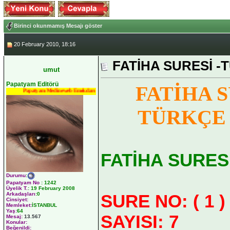
Birinci okunmamış Mesajı göster
20 February 2010, 18:16
FATİHA SURESİ -
umut
Papatyam Editörü
FATİHA S
Papatyam Medineweb Emekdarı
TÜRKÇE
FATİHA SURES
Durumu
:
Papatyam No
:
1242
Üyelik T.
:
19 February 2008
SURE NO: ( 1 )
Arkadaşları
:0
Cinsiyet:
Memleket:
İSTANBUL
Yaş:
64
SAYISI: 7
Mesaj:
13.567
Konular:
Beğenildi: