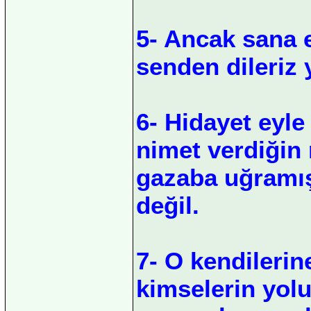
5- Ancak sana e
senden dileriz y
6- Hidayet eyle
nimet verdiğin
gazaba uğramış
değil.
7- O kendilerin
kimselerin yol