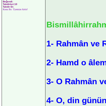
Beğendi:
Takdirleri:10
Takdir Et:
Konu Bu Üyemize Aittir!
Bismillâhirrah
1- Rahmân ve R
2- Hamd o âlem
3- O Rahmân v
4- O, din günün