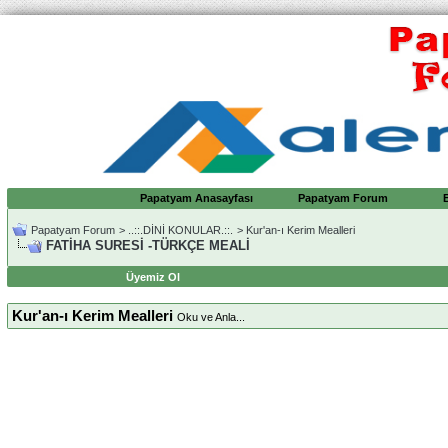
Papatyam Anasayfası
Papatyam Forum
Papatyam Forum
>
..::.DİNİ KONULAR.::.
>
Kur'an-ı Kerim Mealleri
FATİHA SURESİ -TÜRKÇE MEALİ
Üyemiz Ol
Kur'an-ı Kerim Mealleri
Oku ve Anla...