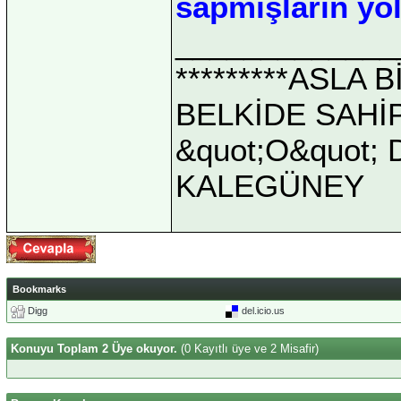
sapmışların yol
_____________
*********ASLA
BELKİDE SAHİ
&quot;O&quot; D
KALEGÜNEY
Bookmarks
Digg
del.icio.us
Konuyu Toplam 2 Üye okuyor.
(0 Kayıtlı üye ve 2 Misafir)