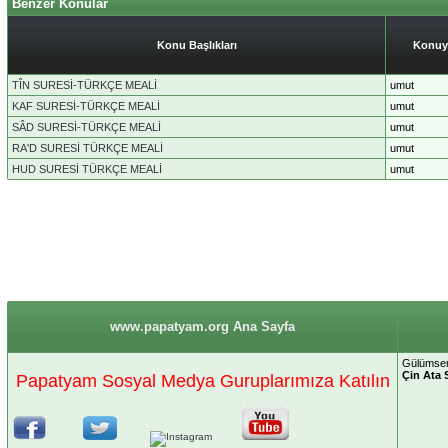
Benzer Konular
Konu Başlıkları
Konuy
TÎN SURESİ-TÜRKÇE MEALİ
umut
KAF SURESİ-TÜRKÇE MEALİ
umut
SÂD SURESİ-TÜRKÇE MEALİ
umut
RA'D SURESİ TÜRKÇE MEALİ
umut
HUD SURESİ TÜRKÇE MEALİ
umut
www.papatyam.org Ana Sayfa
Gülümsem
Çin Ata 
Papatyam Sosyal Medya Guruplarımıza Katılın