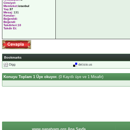
Cinsiyet:
Memleket:
istanbul
Yaş:
37
Mesaj:
131
Konular:
Beğenildi:
Beğendi:
Takdirleri:10
Takdir Et:
Bookmarks
Digg
del.icio.us
Konuyu Toplam 1 Üye okuyor.
(0 Kayıtlı üye ve 1 Misafir)
www.papatyam.org Ana Sayfa