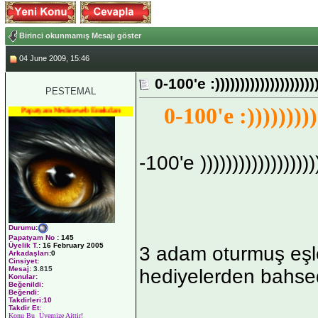
Birinci okunmamış Mesajı göster
04 June 2009, 15:46
0-100'e :)))))))))))))))))))))
PESTEMAL
0-100'e :)))))))))
Papatyam Medineweb Emekdarı
-100'e ))))))))))))))))))
Durumu
:
Papatyam No
:
145
Üyelik T.
:
16 February 2005
3 adam oturmuş eşle
Arkadaşları
:0
Cinsiyet:
Mesaj:
3.815
hediyelerden bahsed
Konular:
Beğenildi:
Beğendi:
Takdirleri:10
Takdir Et:
Konu Bu Üyemize Aittir!