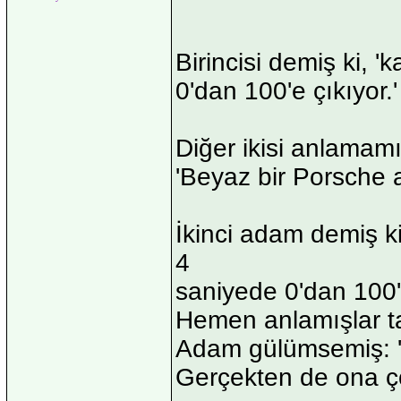
Birincisi demiş ki, '
0'dan 100'e çıkıyor.'
Diğer ikisi anlamamı
'Beyaz bir Porsche 
İkinci adam demiş 
4
saniyede 0'dan 100'
Hemen anlamışlar tab
Adam gülümsemiş: 'Ev
Gerçekten de ona ço