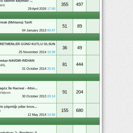
ız tadının kaçması"...
355
497
aris
29 April 2026
17:00
mak (Mıhlama) Tarifi
51
89
04 January 2013
00:47
RETMENLER GÜNÜ KUTLU OLSUN
36
49
25 November 2014
10:28
emkar-NAVDIR-RIDVAN
81
444
MAL
31 October 2014
20:41
agöz İle Hacivat - Altın...
91
204
Yıldırım
30 October 2013
20:14
ie çılgınlığı yıllar önce...
155
680
N
12 May 2014
14:58
erbahçe: 2 - Beşiktaş: 0