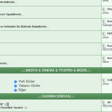
umut
ebilirsiniz...
Otu
umut
rum Yapabilirsiniz...
Kur
halukgt
e Sohbetleri Bu Bölümde Bulabilirsiniz...
FA
umut
Kur
PESTE
Ann
Silver
siniz...
..::.MEDYA & SİNEMA & TİYATRO & MÜZİK.::.
CÜ
Yerli Diziler
umut
Yabancı Diziler
Diğer
..::.KADININ DÜNYASI.::.
Ah 
r :-))
PESTE
Kesinlikle Yasaktır :-)