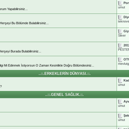
Por
umut
rum Yapabilirsiniz...
Diy
teknov
 Herşeyi Bu Bölümde Bulabilirsiniz...
Giy
Silver
201
PESTE
şeyi Burada Bulabilirsiniz...
OT
mevlut
 Bilgi Mi Edinmek İstiyorsun O Zaman Kesinlikle Doğru Bölümdesiniz...
..::.ERKEKLERİN DÜNYASI.::.
Kad
umut
ı?
..::.GENEL SAĞLIK.::.
Ayv
umut
Şek
umut