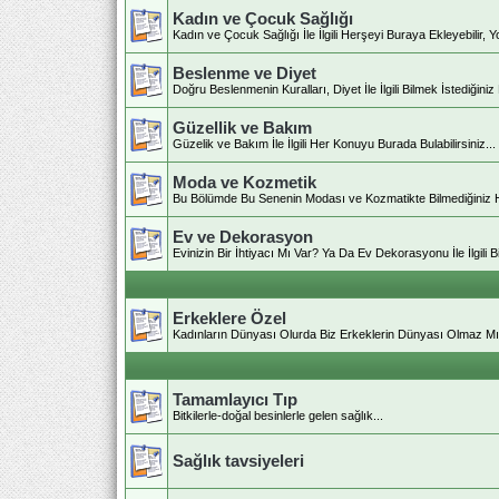
Kadın ve Çocuk Sağlığı
Kadın ve Çocuk Sağlığı İle İlgili Herşeyi Buraya Ekleyebilir, Yo
Beslenme ve Diyet
Doğru Beslenmenin Kuralları, Diyet İle İlgili Bilmek İstediğiniz
Güzellik ve Bakım
Güzelik ve Bakım İle İlgili Her Konuyu Burada Bulabilirsiniz...
Moda ve Kozmetik
Bu Bölümde Bu Senenin Modası ve Kozmatikte Bilmediğiniz Her
Ev ve Dekorasyon
Evinizin Bir İhtiyacı Mı Var? Ya Da Ev Dekorasyonu İle İlgili
Erkeklere Özel
Kadınların Dünyası Olurda Biz Erkeklerin Dünyası Olmaz M
Tamamlayıcı Tıp
Bitkilerle-doğal besinlerle gelen sağlık...
Sağlık tavsiyeleri