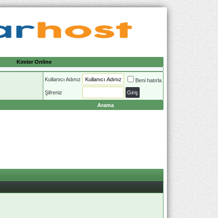
Kimler Online
Kullanıcı Adınız
Beni hatırla
Şifreniz
Arama