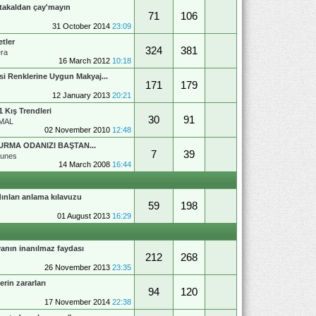
takaldan çay'mayın
71
106
31 October 2014
23:09
etler
324
381
era
16 March 2012
10:18
si Renklerine Uygun Makyaj...
171
179
12 January 2013
20:21
1 Kış Trendleri
30
91
MAL
02 November 2010
12:48
URMA ODANIZI BAŞTAN...
7
39
gunes
14 March 2008
16:44
ınları anlama kılavuzu
59
198
01 August 2013
16:29
anın inanılmaz faydası
212
268
26 November 2013
23:35
erin zararları
94
120
17 November 2014
22:38