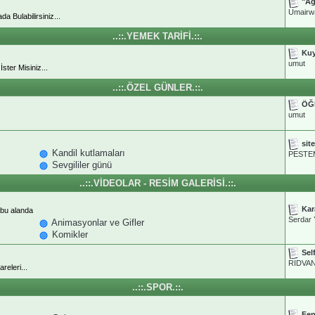
"Ağ
Umairw
da Bulabilirsiniz...
..::.YEMEK TARİFİ.::.
Kuy
umut
ster Misiniz...
..::.ÖZEL GÜNLER.::.
ÖĞ
umut
sit
Kandil kutlamaları
PESTE
Sevgililer günü
..::.VİDEOLAR - RESİM GALERİSİ.::.
Kar
 bu alanda
Serdar 
Animasyonlar ve Gifler
Komikler
Self
RIDVA
releri...
..::.SPOR.::.
Fen