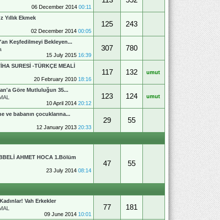
06 December 2014
00:11
z Yıllık Ekmek
125
243
02 December 2014
00:05
'an Keşfedilmeyi Bekleyen...
307
780
a
15 July 2015
16:39
TİHA SURESİ -TÜRKÇE MEALİ
117
132
umut
20 February 2010
18:16
an'a Göre Mutluluğun 35...
123
124
umut
MAL
10 April 2014
20:12
e ve babanın çocuklarına...
29
55
12 January 2013
20:33
BBELİ AHMET HOCA 1.Bölüm
47
55
23 July 2014
08:14
Kadınlar! Vah Erkekler
77
181
MAL
09 June 2014
10:01