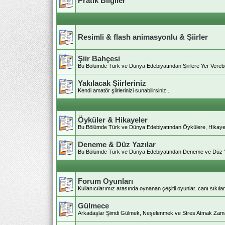
Pratik Bilgiler
Resimli & flash animasyonlu & Şiirler
Şiir Bahçesi
Bu Bölümde Türk ve Dünya Edebiyatından Şiirlere Yer Verebilir
Yakılacak Şiirleriniz
Kendi amatör şiirlerinizi sunabilirsiniz...
Öyküler & Hikayeler
Bu Bölümde Türk ve Dünya Edebiyatından Öykülere, Hikayelere
Deneme & Düz Yazılar
Bu Bölümde Türk ve Dünya Edebiyatından Deneme ve Düz Yazıl
Forum Oyunları
Kullanıcılarımız arasında oynanan çeşitli oyunlar..canı sıkıla
Gülmece
Arkadaşlar Şimdi Gülmek, Neşelenmek ve Stres Atmak Zaman