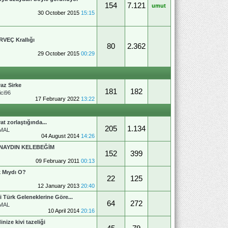
154
7.121
umut
30 October 2015
15:15
VEÇ Krallığı
80
2.362
29 October 2015
00:29
az Sirke
181
182
ci96
17 February 2022
13:22
at zorlaştığında...
205
1.134
MAL
04 August 2014
14:26
NAYDIN KELEBEĞİM
152
399
09 February 2011
00:13
 Mıydı O?
22
125
12 January 2013
20:40
i Türk Geleneklerine Göre...
64
272
MAL
10 April 2014
20:16
inize kivi tazeliği