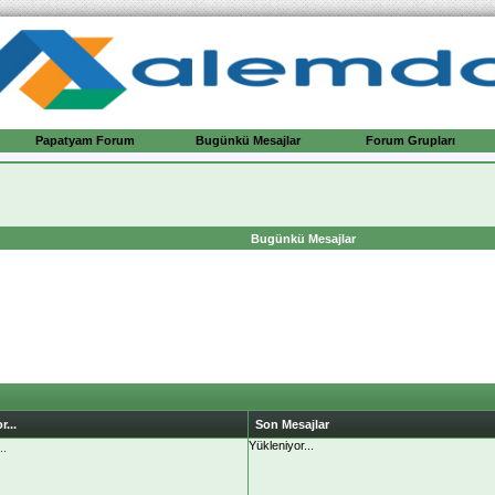
Papatyam Forum
Bugünkü Mesajlar
Forum Grupları
Bugünkü Mesajlar
r...
Son Mesajlar
Yükleniyor...
..