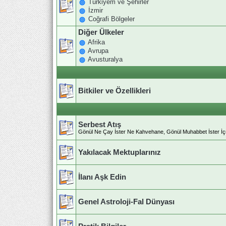
Türkiyem ve Şehirler
İzmir
Coğrafi Bölgeler
Diğer Ülkeler
Afrika
Avrupa
Avusturalya
Bitkiler ve Özellikleri
Serbest Atış
Gönül Ne Çay İster Ne Kahvehane, Gönül Muhabbet İster İ
Yakılacak Mektuplarınız
İlanı Aşk Edin
Genel Astroloji-Fal Dünyası