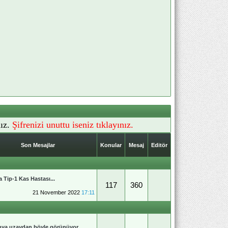
ız.
Şifrenizi unuttu iseniz tıklayınız.
Son Mesajlar
Konular
Mesaj
Editör
 Tip-1 Kas Hastası...
117
360
21 November 2022
17:11
ya uzaydan böyle görünüyor