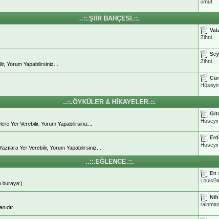
umut
..::.ŞİİR BAHÇESİ.::.
Vat
Zihni
Sey
Zihni
, Yorum Yapabilirsiniz...
Cüm
Hüseyi
..::.ÖYKÜLER & HİKAYELER.::.
Git
Hüseyi
 Yer Verebilir, Yorum Yapabilirsiniz...
Erd
Hüseyi
ara Yer Verebilir, Yorum Yapabilirsiniz...
..::.EĞLENCE.::.
En 
LouisBa
n buraya:)
Nih
rainma
ıdır...