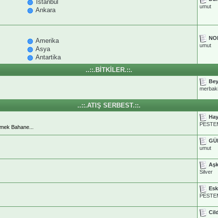
İstanbul
umut
Ankara
NOR
Amerika
umut
Asya
Antartika
..::.BİTKİLER.::.
Bey
merbaki
..::.ATIŞ SERBEST.::.
Hay
PESTE
çmek Bahane...
GÜ
umut
Aşk
Silver
Esk
PESTE
Cild