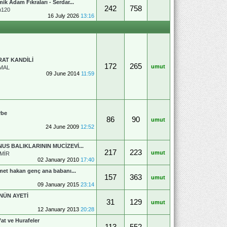
ik Adam Fıkraları - Serdar...
242
758
n120
16 July 2026
13:16
RAT KANDİLİ
172
265
umut
MAL
09 June 2014
11:59
vbe
86
90
umut
24 June 2009
12:52
US BALIKLARININ MUCİZEVİ...
217
223
umut
MİR
02 January 2010
17:40
et hakan genç ana babanı...
157
363
umut
09 January 2015
23:14
NÜN AYETİ
31
129
umut
12 January 2013
20:28
’at ve Hurafeler
113
552