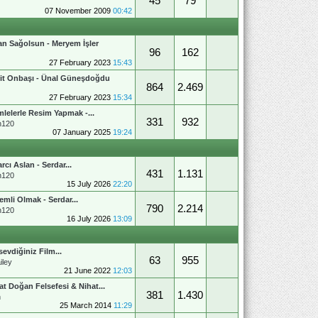
45
79
07 November 2009
00:42
an Sağolsun - Meryem İşler
96
162
27 February 2023
15:43
it Onbaşı - Ünal Güneşdoğdu
864
2.469
27 February 2023
15:34
lelerle Resim Yapmak -...
331
932
n120
07 January 2025
19:24
arcı Aslan - Serdar...
431
1.131
n120
15 July 2026
22:20
emli Olmak - Serdar...
790
2.214
n120
16 July 2026
13:09
sevdiğiniz Film...
63
955
iley
21 June 2022
12:03
at Doğan Felsefesi & Nihat...
381
1.430
n
25 March 2014
11:29