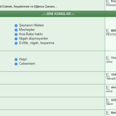
Kom
Hüseyi
di Gülmek, Neşelenmek ve Eğlence Zamanı...
..::.DİNİ KONULAR.::.
Şeytanın Hileleri
Meshepler
BE
Ana-Baba hakkı
PESTE
Nigah düşmeyenler
Evlilik, nigah, boşanma
Tö
Haşir
umut
Cehennem
YUN
YakupE
Ahm
umut
GÜ
Silver
Bid