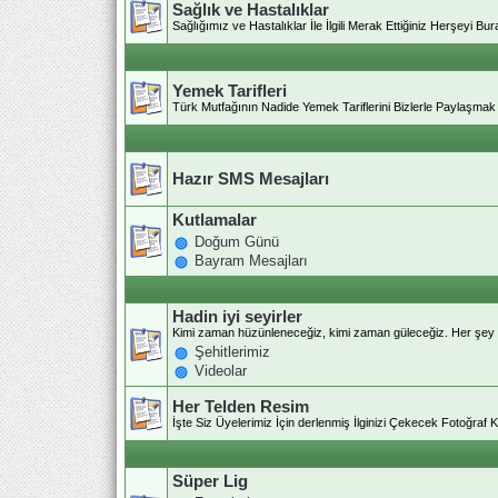
Sağlık ve Hastalıklar
Sağlığımız ve Hastalıklar İle İlgili Merak Ettiğiniz Herşeyi Bura
Yemek Tarifleri
Türk Mutfağının Nadide Yemek Tariflerini Bizlerle Paylaşmak İ
Hazır SMS Mesajları
Kutlamalar
Doğum Günü
Bayram Mesajları
Hadin iyi seyirler
Kimi zaman hüzünleneceğiz, kimi zaman güleceğiz. Her şey
Şehitlerimiz
Videolar
Her Telden Resim
İşte Siz Üyelerimiz İçin derlenmiş İlginizi Çekecek Fotoğraf Ka
Süper Lig