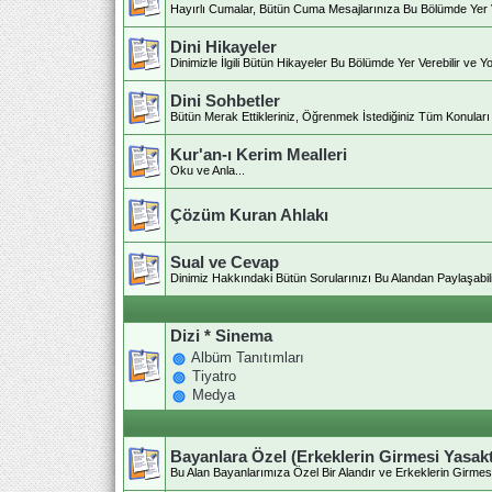
Hayırlı Cumalar, Bütün Cuma Mesajlarınıza Bu Bölümde Yer Ver
Dini Hikayeler
Dinimizle İlgili Bütün Hikayeler Bu Bölümde Yer Verebilir ve Yo
Dini Sohbetler
Bütün Merak Ettikleriniz, Öğrenmek İstediğiniz Tüm Konuları v
Kur'an-ı Kerim Mealleri
Oku ve Anla...
Çözüm Kuran Ahlakı
Sual ve Cevap
Dinimiz Hakkındaki Bütün Sorularınızı Bu Alandan Paylaşabilir
Dizi * Sinema
Albüm Tanıtımları
Tiyatro
Medya
Bayanlara Özel (Erkeklerin Girmesi Yasaktı
Bu Alan Bayanlarımıza Özel Bir Alandır ve Erkeklerin Girmesi 