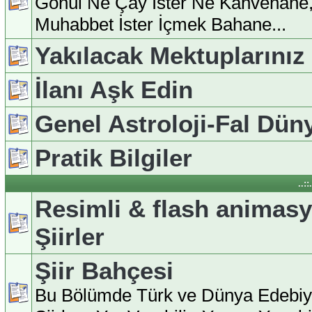
Gönül Ne Çay İster Ne Kahvehane
Muhabbet İster İçmek Bahane...
Yakılacak Mektuplarınız
İlanı Aşk Edin
Genel Astroloji-Fal Dün
Pratik Bilgiler
..:
Resimli & flash animas
Şiirler
Şiir Bahçesi
Bu Bölümde Türk ve Dünya Edebiy