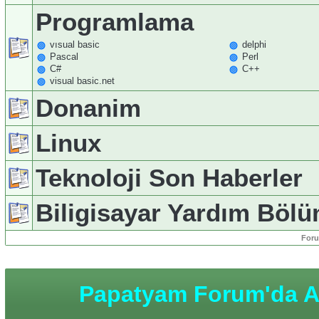
Programlama
vısual basic
delphi
Pascal
Perl
C#
C++
visual basic.net
Donanim
Linux
Teknoloji Son Haberler
Biligisayar Yardım Böl
Foru
Papatyam Forum'da An