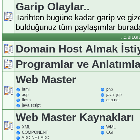
Garip Olaylar..
Tarihten bugüne kadar garip ve giz
bulduğunuz tüm paylaşımlar burada
..::.BİLG
Domain Host Almak İst
Programlar ve Anlatımla
Web Master
html
php
asp
java- jsp
flash
asp.net
java script
Web Master Kaynakları
XML
WML
COMPONENT
CGI
ADO.NET-ADO