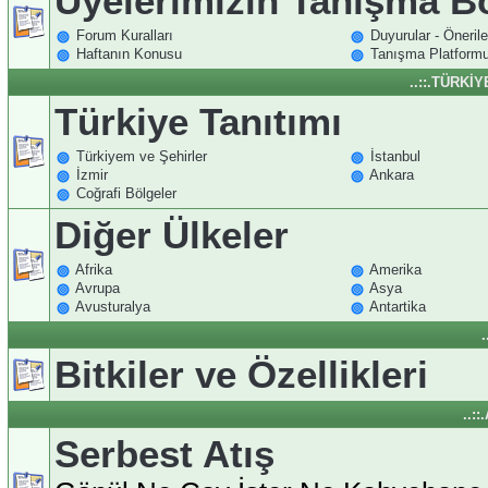
Üyelerimizin Tanışma 
Forum Kuralları
Duyurular - Önerile
Haftanın Konusu
Tanışma Platform
..::.TÜRKİ
Türkiye Tanıtımı
Türkiyem ve Şehirler
İstanbul
İzmir
Ankara
Coğrafi Bölgeler
Diğer Ülkeler
Afrika
Amerika
Avrupa
Asya
Avusturalya
Antartika
.
Bitkiler ve Özellikleri
..:
Serbest Atış