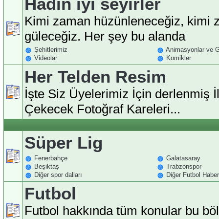
Hadin iyi seyirler
Kimi zaman hüzünleneceğiz, kimi
güleceğiz. Her şey bu alanda
Şehitlerimiz
Animasyonlar ve Gi
Videolar
Komikler
Her Telden Resim
İşte Siz Üyelerimiz İçin derlenmiş İl
Çekecek Fotoğraf Kareleri...
Süper Lig
Fenerbahçe
Galatasaray
Beşiktaş
Trabzonspor
Diğer spor dalları
Diğer Futbol Haberl
Futbol
Futbol hakkında tüm konular bu b