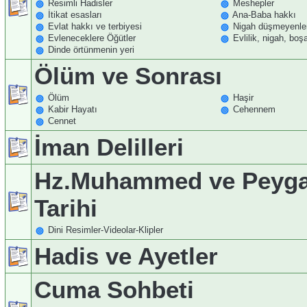
Resimli Hadisler
Meshepler
İtikat esasları
Ana-Baba hakkı
Evlat hakkı ve terbiyesi
Nigah düşmeyenle
Evleneceklere Öğütler
Evlilik, nigah, bo
Dinde örtünmenin yeri
Ölüm ve Sonrası
Ölüm
Haşir
Kabir Hayatı
Cehennem
Cennet
İman Delilleri
Hz.Muhammed ve Peyga
Tarihi
Dini Resimler-Videolar-Klipler
Hadis ve Ayetler
Cuma Sohbeti