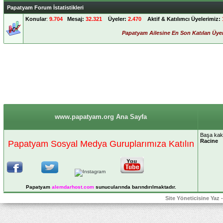
Papatyam Forum İstatistikleri
Konular
:
9.704
Mesaj:
32.321
Üyeler:
2.470
Aktif & Katılımcı Üyelerimiz:
Papatyam Ailesine En Son Katılan Üye
www.papatyam.org Ana Sayfa
Başa kakıl
Racine
Papatyam Sosyal Medya Guruplarımıza Katılın
Papatyam
alemdarhost
.com
sunucularında barındırılmaktadır.
Site Yöneticisine Yaz