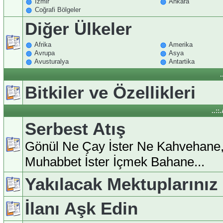
İzmir
Ankara
Coğrafi Bölgeler
Diğer Ülkeler
Afrika
Amerika
Avrupa
Asya
Avusturalya
Antartika
.
Bitkiler ve Özellikleri
..:
Serbest Atış
Gönül Ne Çay İster Ne Kahvehane
Muhabbet İster İçmek Bahane...
Yakılacak Mektuplarınız
İlanı Aşk Edin