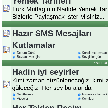
Yemek Tarifleri
Türk Mutfağının Nadide Yemek Tarif
Bizlerle Paylaşmak İster Misiniz...
..:
Hazır SMS Mesajları
Kutlamalar
Doğum Günü
Kandil kutlamaları
Bayram Mesajları
Sevgililer günü
..::.VİDEO
Hadin iyi seyirler
Kimi zaman hüzünleneceğiz, kimi
güleceğiz. Her şey bu alanda
Şehitlerimiz
Animasyonlar ve Gi
Videolar
Komikler
Her Telden Resim