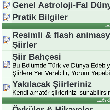
Genel Astroloji-Fal Dün
Pratik Bilgiler
..:
Resimli & flash animas
Şiirler
Şiir Bahçesi
Bu Bölümde Türk ve Dünya Edebiy
Şiirlere Yer Verebilir, Yorum Yapabili
Yakılacak Şiirleriniz
Kendi amatör şiirlerinizi sunabilirsin
..::.ÖY
Öyküler & Hikayeler