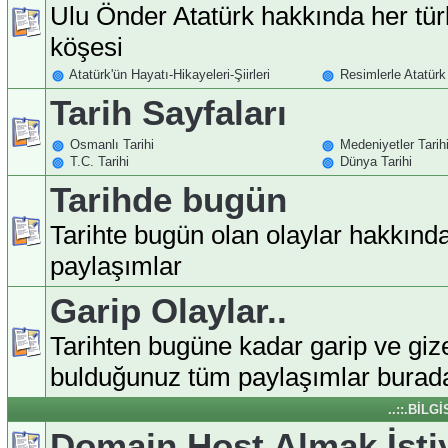
Ulu Önder Atatürk hakkında her tür
köşesi
Atatürk'ün Hayatı-Hikayeleri-Şiirleri
Resimlerle Atatürk
Tarih Sayfaları
Osmanlı Tarihi
Medeniyetler Tarih
T.C. Tarihi
Dünya Tarihi
Tarihde bugün
Tarihte bugün olan olaylar hakkınd
paylaşımlar
Garip Olaylar..
Tarihten bugüne kadar garip ve giz
bulduğunuz tüm paylaşımlar burada
..::.BİLG
Domain Host Almak İst