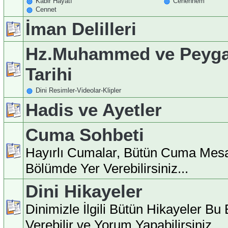
Kabir Hayatı
Cehennem
Cennet
İman Delilleri
Hz.Muhammed ve Peyga
Tarihi
Dini Resimler-Videolar-Klipler
Hadis ve Ayetler
Cuma Sohbeti
Hayırlı Cumalar, Bütün Cuma Mesa
Bölümde Yer Verebilirsiniz...
Dini Hikayeler
Dinimizle İlgili Bütün Hikayeler B
Verebilir ve Yorum Yapabilirsiniz...