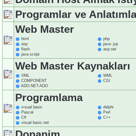
Programlar ve Anlatımla
Web Master
html
php
asp
java- jsp
flash
asp.net
java script
Web Master Kaynakları
XML
WML
COMPONENT
CGI
ADO.NET-ADO
Programlama
vısual basic
delphi
Pascal
Perl
C#
C++
visual basic.net
Donanim