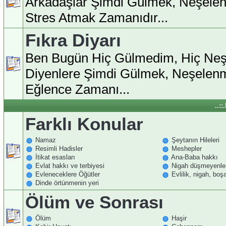
Arkadaşlar Şimdi Gülmek, Neşele
Stres Atmak Zamanıdır...
Fıkra Diyarı
Ben Bugün Hiç Gülmedim, Hiç Ne
Diyenlere Şimdi Gülmek, Neşelen
Eğlence Zamanı...
..:
Farklı Konular
Namaz
Şeytanın Hileleri
Resimli Hadisler
Meshepler
İtikat esasları
Ana-Baba hakkı
Evlat hakkı ve terbiyesi
Nigah düşmeyenle
Evleneceklere Öğütler
Evlilik, nigah, bo
Dinde örtünmenin yeri
Ölüm ve Sonrası
Ölüm
Haşir