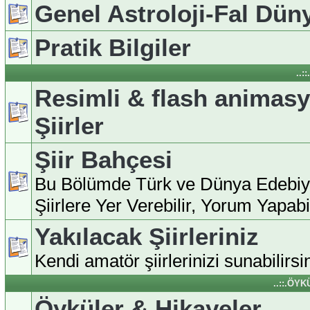
Genel Astroloji-Fal Dün
Pratik Bilgiler
..:
Resimli & flash animas
Şiirler
Şiir Bahçesi
Bu Bölümde Türk ve Dünya Edebiy
Şiirlere Yer Verebilir, Yorum Yapabili
Yakılacak Şiirleriniz
Kendi amatör şiirlerinizi sunabilirsin
..::.ÖY
Öyküler & Hikayeler