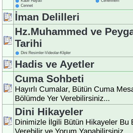
Kabir Hayatı
Cehennem
Cennet
İman Delilleri
Hz.Muhammed ve Peyga
Tarihi
Dini Resimler-Videolar-Klipler
Hadis ve Ayetler
Cuma Sohbeti
Hayırlı Cumalar, Bütün Cuma Mesa
Bölümde Yer Verebilirsiniz...
Dini Hikayeler
Dinimizle İlgili Bütün Hikayeler B
Verebilir ve Yorum Yapabilirsiniz...