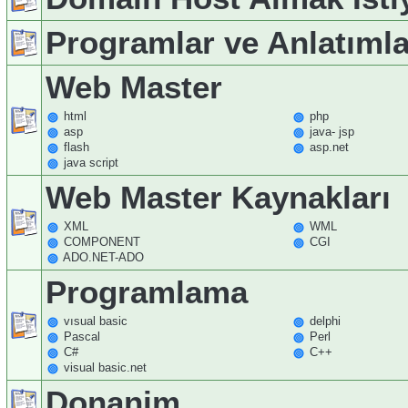
Programlar ve Anlatımla
Web Master
html
php
asp
java- jsp
flash
asp.net
java script
Web Master Kaynakları
XML
WML
COMPONENT
CGI
ADO.NET-ADO
Programlama
vısual basic
delphi
Pascal
Perl
C#
C++
visual basic.net
Donanim