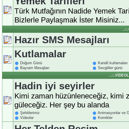
Yemek Tarifleri
Türk Mutfağının Nadide Yemek Tarif
Bizlerle Paylaşmak İster Misiniz...
..:
Hazır SMS Mesajları
Kutlamalar
Doğum Günü
Kandil kutlamaları
Bayram Mesajları
Sevgililer günü
..::.VİDEO
Hadin iyi seyirler
Kimi zaman hüzünleneceğiz, kimi
güleceğiz. Her şey bu alanda
Şehitlerimiz
Animasyonlar ve Gi
Videolar
Komikler
Her Telden Resim