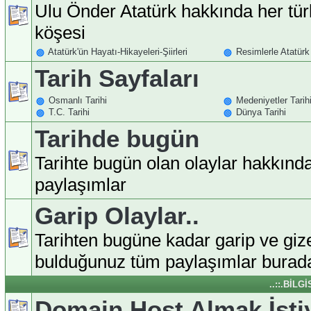
Ulu Önder Atatürk hakkında her tür
köşesi
Atatürk'ün Hayatı-Hikayeleri-Şiirleri
Resimlerle Atatürk
Tarih Sayfaları
Osmanlı Tarihi
Medeniyetler Tarih
T.C. Tarihi
Dünya Tarihi
Tarihde bugün
Tarihte bugün olan olaylar hakkınd
paylaşımlar
Garip Olaylar..
Tarihten bugüne kadar garip ve giz
bulduğunuz tüm paylaşımlar burada
..::.BİLG
Domain Host Almak İst