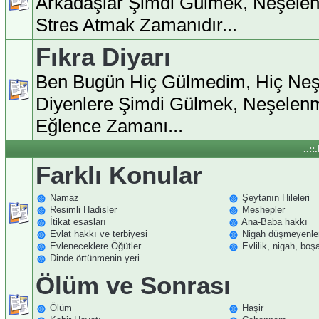
Arkadaşlar Şimdi Gülmek, Neşele
Stres Atmak Zamanıdır...
Fıkra Diyarı
Ben Bugün Hiç Gülmedim, Hiç Ne
Diyenlere Şimdi Gülmek, Neşelen
Eğlence Zamanı...
..:
Farklı Konular
Namaz
Şeytanın Hileleri
Resimli Hadisler
Meshepler
İtikat esasları
Ana-Baba hakkı
Evlat hakkı ve terbiyesi
Nigah düşmeyenle
Evleneceklere Öğütler
Evlilik, nigah, bo
Dinde örtünmenin yeri
Ölüm ve Sonrası
Ölüm
Haşir