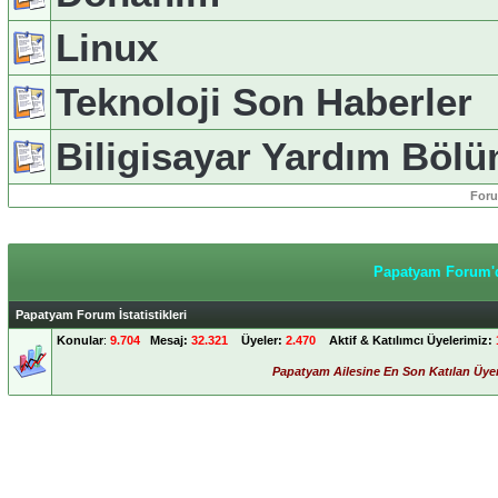
Linux
Teknoloji Son Haberler
Biligisayar Yardım Böl
Foru
Papatyam Forum'd
Papatyam Forum İstatistikleri
Konular
:
9.704
Mesaj:
32.321
Üyeler:
2.470
Aktif & Katılımcı Üyelerimiz:
Papatyam Ailesine En Son Katılan Üye