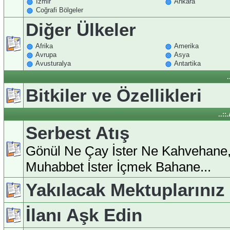
İzmir
Ankara
Coğrafi Bölgeler
Diğer Ülkeler
Afrika
Amerika
Avrupa
Asya
Avusturalya
Antartika
.
Bitkiler ve Özellikleri
..:
Serbest Atış
Gönül Ne Çay İster Ne Kahvehane
Muhabbet İster İçmek Bahane...
Yakılacak Mektuplarınız
İlanı Aşk Edin