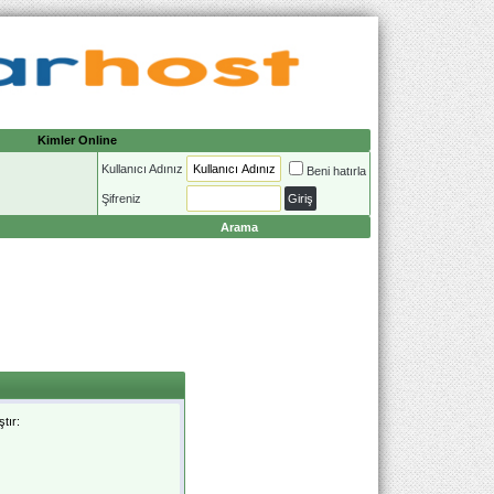
Kimler Online
Kullanıcı Adınız
Beni hatırla
Şifreniz
Arama
tır: