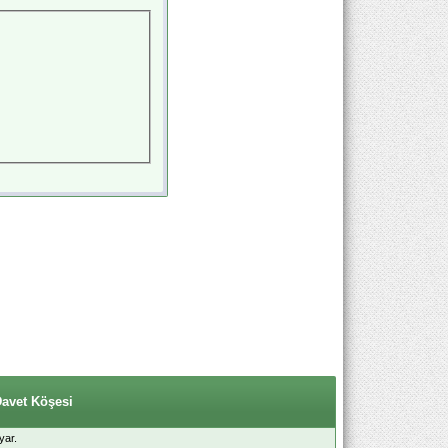
Davet Köşesi
yar.