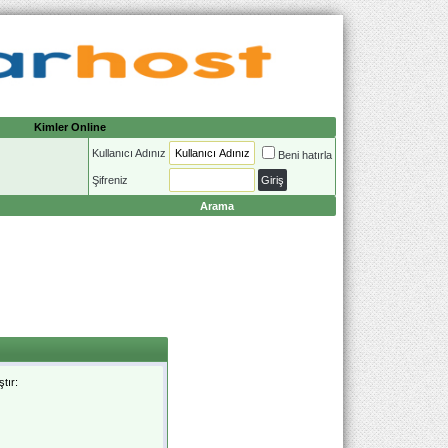
Kimler Online
Kullanıcı Adınız
Beni hatırla
Şifreniz
Arama
tır: