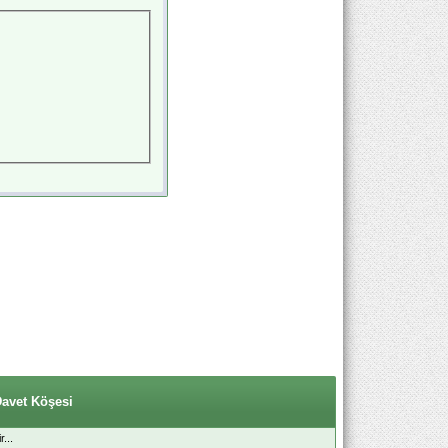
Davet Köşesi
...