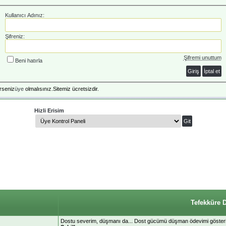
Kullanıcı Adınız:
Şifreniz:
Şifremi unuttum
Beni hatırla
rseniz
üye
olmalısınız.Sitemiz ücretsizdir.
Hizli Erisim
Tefekküre 
Dostu severim, düşmanı da... Dost gücümü düşman ödevimi gösterir