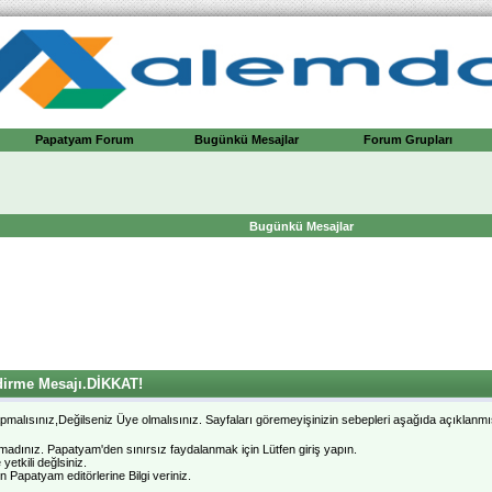
Papatyam Forum
Bugünkü Mesajlar
Forum Grupları
Bugünkü Mesajlar
dirme Mesajı.DİKKAT!
malısınız,Değilseniz Üye olmalısınız. Sayfaları göremeyişinizin sebepleri aşağıda açıklanmış
pmadınız. Papatyam'den sınırsız faydalanmak için Lütfen giriş yapın.
etkili değlsiniz.
n Papatyam editörlerine Bilgi veriniz.