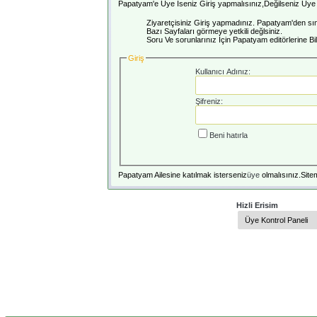
Papatyam'e Üye İseniz Giriş yapmalısınız,Değilseniz Üye o
Ziyaretçisiniz Giriş yapmadınız. Papatyam'den sını
Bazı Sayfaları görmeye yetkili değlsiniz.
Soru Ve sorunlarınız İçin Papatyam editörlerine Bilg
Giriş
Kullanıcı Adınız:
Şifreniz:
Beni hatırla
Papatyam Ailesine katılmak isterseniz
üye
olmalısınız.Sitem
Hizli Erisim