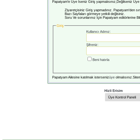
Papatyam'e Üye İseniz Giriş yapmalısınız,Değilseniz Üye o
Ziyaretçisiniz Giriş yapmadınız. Papatyam'den sını
Bazı Sayfaları görmeye yetkili değlsiniz.
Soru Ve sorunlarınız İçin Papatyam editörlerine Bilg
Giriş
Kullanıcı Adınız:
Şifreniz:
Beni hatırla
Papatyam Ailesine katılmak isterseniz
üye
olmalısınız.Sitem
Hizli Erisim