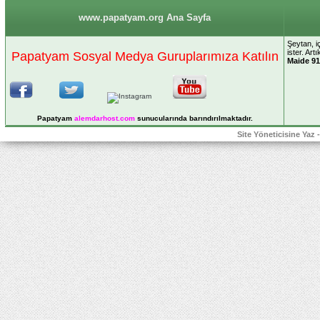
www.papatyam.org Ana Sayfa
Şeytan, i
ister. Ar
Papatyam Sosyal Medya Guruplarımıza Katılın
Maide 91
Papatyam
alemdarhost
.com
sunucularında barındırılmaktadır.
Site Yöneticisine Yaz