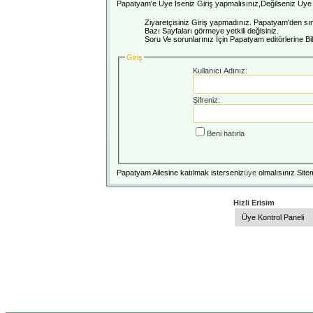
Papatyam'e Üye İseniz Giriş yapmalısınız,Değilseniz Üye o
Ziyaretçisiniz Giriş yapmadınız. Papatyam'den sını
Bazı Sayfaları görmeye yetkili değlsiniz.
Soru Ve sorunlarınız İçin Papatyam editörlerine Bilg
Giriş
Kullanıcı Adınız:
Şifreniz:
Beni hatırla
Papatyam Ailesine katılmak isterseniz
üye
olmalısınız.Sitem
Hizli Erisim