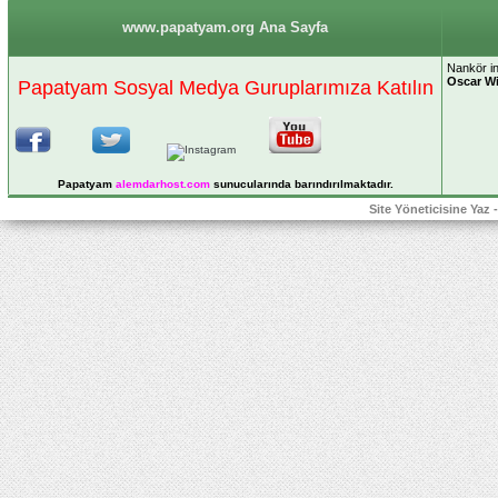
www.papatyam.org Ana Sayfa
Nankör in
Oscar Wi
Papatyam Sosyal Medya Guruplarımıza Katılın
Papatyam
alemdarhost
.com
sunucularında barındırılmaktadır.
Site Yöneticisine Yaz