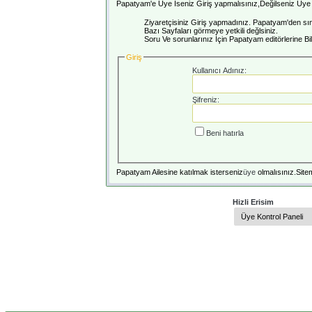
Papatyam'e Üye İseniz Giriş yapmalısınız,Değilseniz Üye o
Ziyaretçisiniz Giriş yapmadınız. Papatyam'den sını
Bazı Sayfaları görmeye yetkili değlsiniz.
Soru Ve sorunlarınız İçin Papatyam editörlerine Bilg
Giriş
Kullanıcı Adınız:
Şifreniz:
Beni hatırla
Papatyam Ailesine katılmak isterseniz
üye
olmalısınız.Sitem
Hizli Erisim