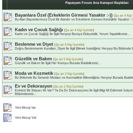
Papatyam Forum Ana Kategori Başlıkları
Bayanlara Özel (Erkeklerin Girmesi Yasaktır :-))
(
Şu an 4 Kişi 
Bu Alan Bayanlarımıza Özel Bir Alandır ve Erkeklerin Girmesi Kesinlikle Yasaktır :-
Kadın ve Çocuk Sağlığı
(
Şu an 4 Kişi İçeride
)
Kadın ve Çocuk Sağlığı İle İlgili Herşeyi Buraya Ekleyebilir, Yorum Yapabilirsiniz...
Beslenme ve Diyet
(
Şu an 9 Kişi İçeride
)
Doğru Beslenmenin Kuralları, Diyet İle İlgili Bilmek İstediğiniz Herşeyi Bu Bölümde Bul
Güzellik ve Bakım
(
Şu an 5 Kişi İçeride
)
Güzelik ve Bakım İle İlgili Her Konuyu Burada Bulabilirsiniz...
Moda ve Kozmetik
(
Şu an 3 Kişi İçeride
)
Bu Bölümde Bu Senenin Modası ve Kozmatikte Bilmediğiniz Herşeyi Burada Bulabilir
Ev ve Dekorasyon
(
Şu an 2 Kişi İçeride
)
Evinizin Bir İhtiyacı Mı Var? Ya Da Ev Dekorasyonu İle İlgili Bilgi Mi Edinmek İsti
Bölümdesiniz...
Yeni Mesaj Var
Yeni Mesaj Yok