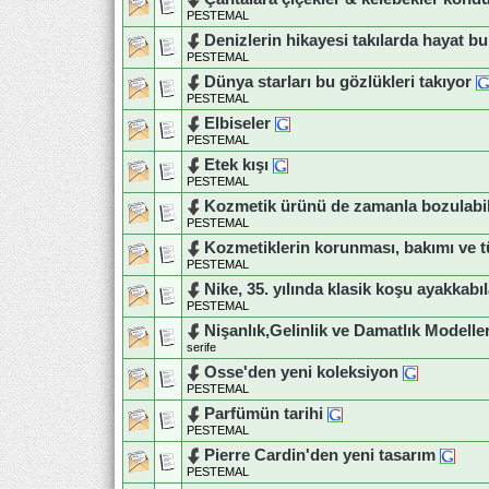
PESTEMAL
Denizlerin hikayesi takılarda hayat b
PESTEMAL
Dünya starları bu gözlükleri takıyor
PESTEMAL
Elbiseler
PESTEMAL
Etek kışı
PESTEMAL
Kozmetik ürünü de zamanla bozulabil
PESTEMAL
Kozmetiklerin korunması, bakımı ve t
PESTEMAL
Nike, 35. yılında klasik koşu ayakkabıl
PESTEMAL
Nişanlık,Gelinlik ve Damatlık Modeller
serife
Osse'den yeni koleksiyon
PESTEMAL
Parfümün tarihi
PESTEMAL
Pierre Cardin'den yeni tasarım
PESTEMAL