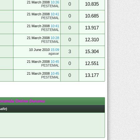
21 March 2008
10:26
0
10.835
PESTEMAL
21 March 2008
10:41
0
10.685
PESTEMAL
21 March 2008
10:41
0
13.917
PESTEMAL
21 March 2008
10:28
0
12.310
PESTEMAL
10 June 2010
15:09
3
15.304
agasar
21 March 2008
10:45
0
12.551
PESTEMAL
21 March 2008
10:45
0
13.177
PESTEMAL
orumda Online Durumu
afir)