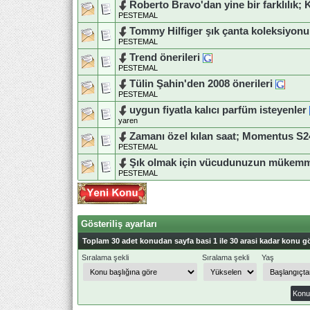
Roberto Bravo'dan yine bir farklılık;
PESTEMAL
Tommy Hilfiger şık çanta koleksiyonu
PESTEMAL
Trend önerileri
PESTEMAL
Tülin Şahin'den 2008 önerileri
PESTEMAL
uygun fiyatla kalıcı parfüm isteyenler
yaren
Zamanı özel kılan saat; Momentus S2
PESTEMAL
Şık olmak için vücudunuzun mükemm
PESTEMAL
Gösteriliş ayarları
Toplam 30 adet konudan sayfa basi 1 ile 30 arasi kadar konu gö
Sıralama şekli
Sıralama şekli
Yaş