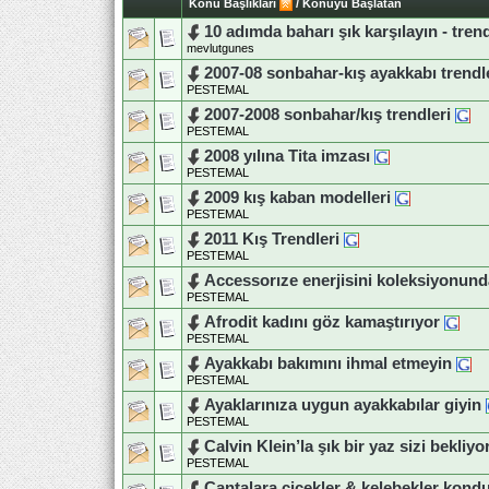
Konu Başlıkları
/
Konuyu Başlatan
10 adımda baharı şık karşılayın - tre
mevlutgunes
2007-08 sonbahar-kış ayakkabı trendl
PESTEMAL
2007-2008 sonbahar/kış trendleri
PESTEMAL
2008 yılına Tita imzası
PESTEMAL
2009 kış kaban modelleri
PESTEMAL
2011 Kış Trendleri
PESTEMAL
Accessorıze enerjisini koleksiyonund
PESTEMAL
Afrodit kadını göz kamaştırıyor
PESTEMAL
Ayakkabı bakımını ihmal etmeyin
PESTEMAL
Ayaklarınıza uygun ayakkabılar giyin
PESTEMAL
Calvin Klein’la şık bir yaz sizi bekliyo
PESTEMAL
Çantalara çiçekler & kelebekler kond