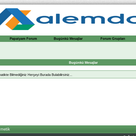
Papatyam Forum
Bugünkü Mesajlar
Forum Grupları
Bugünkü Mesajlar
kte Bilmediğiniz Herşeyi Burada Bulabilirsiniz...
metik