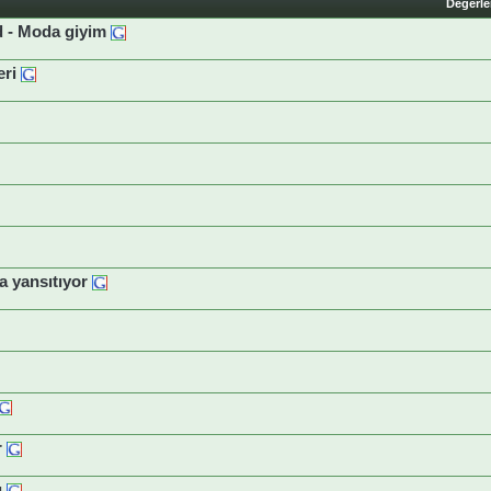
Değerl
nd - Moda giyim
eri
a yansıtıyor
r
u