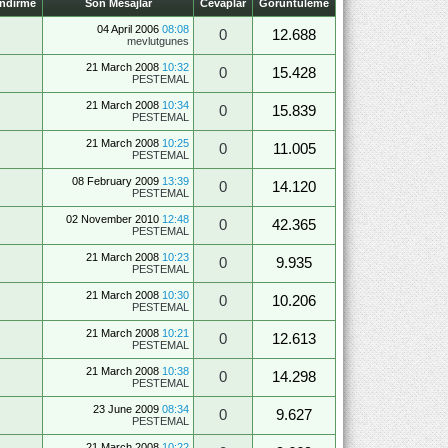
endirme
Son Mesajlar
Cevaplar
Görüntüleme
04 April 2006
08:08
0
12.688
mevlutgunes
21 March 2008
10:32
0
15.428
PESTEMAL
21 March 2008
10:34
0
15.839
PESTEMAL
21 March 2008
10:25
0
11.005
PESTEMAL
08 February 2009
13:39
0
14.120
PESTEMAL
02 November 2010
12:48
0
42.365
PESTEMAL
21 March 2008
10:23
0
9.935
PESTEMAL
21 March 2008
10:30
0
10.206
PESTEMAL
21 March 2008
10:21
0
12.613
PESTEMAL
21 March 2008
10:38
0
14.298
PESTEMAL
23 June 2009
08:34
0
9.627
PESTEMAL
21 March 2008
10:22