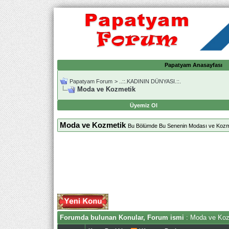
Papatyam Anasayfası
Papatyam Forum
>
..::.KADININ DÜNYASI.::.
Moda ve Kozmetik
Üyemiz Ol
Moda ve Kozmetik
Bu Bölümde Bu Senenin Modası ve Kozmati
Forumda bulunan Konular, Forum ismi
: Moda ve Koz