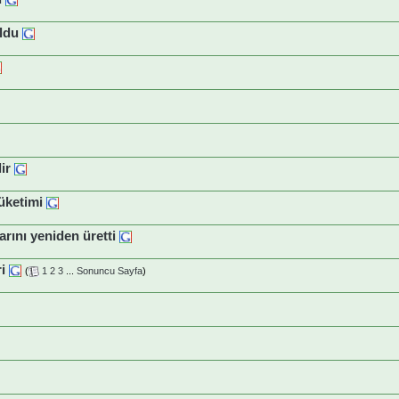
uldu
ir
üketimi
arını yeniden üretti
i
(
1
2
3
...
Sonuncu Sayfa
)