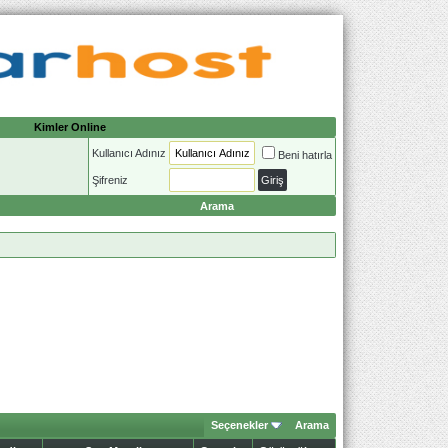
Kimler Online
Kullanıcı Adınız
Beni hatırla
Şifreniz
Arama
Seçenekler
Arama