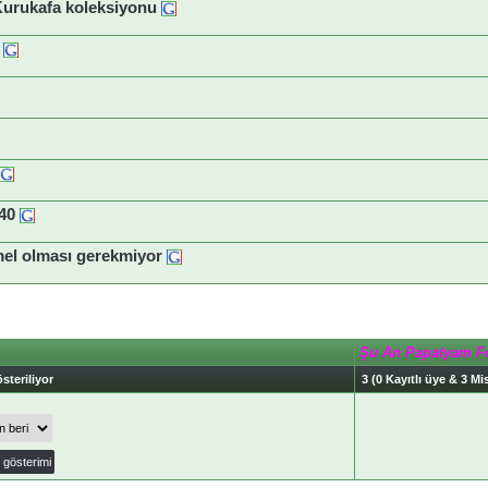
 Kurukafa koleksiyonu
40
el olması gerekmiyor
Şu An Papatyam F
steriliyor
3 (0 Kayıtlı üye & 3 Mis