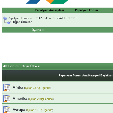
Papatyam Anasayfası
Papatyam Forum
Papatyam Forum
>
..::.TÜRKİYE ve DÜNYA ÜLKELERİ.::.
Diğer Ülkeler
Üyemiz Ol
Alt Forum
: Diğer Ülkeler
Papatyam Forum Ana Kategori Başlıkları
Afrika
(
Şu an 13 Kişi İçeride
)
Amerika
(
Şu an 2 Kişi İçeride
)
Avrupa
(
Şu an 10 Kişi İçeride
)