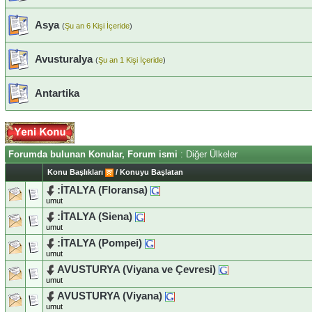
Asya
(
Şu an 6 Kişi İçeride
)
Avusturalya
(
Şu an 1 Kişi İçeride
)
Antartika
Forumda bulunan Konular, Forum ismi
: Diğer Ülkeler
Konu Başlıkları
/
Konuyu Başlatan
:İTALYA (Floransa)
umut
:İTALYA (Siena)
umut
:İTALYA (Pompei)
umut
AVUSTURYA (Viyana ve Çevresi)
umut
AVUSTURYA (Viyana)
umut