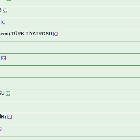
ö
U
önemi) TÜRK TİYATROSU
ŞU
İN)