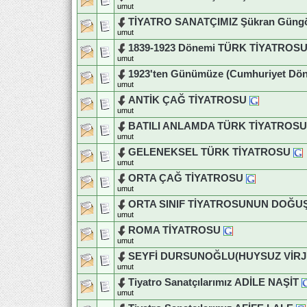
umut
TİYATRO SANATÇIMIZ Şükran Güng
umut
1839-1923 Dönemi TÜRK TİYATROS
umut
1923'ten Günümüze (Cumhuriyet D
umut
ANTİK ÇAĞ TİYATROSU
umut
BATILI ANLAMDA TÜRK TİYATROSU
umut
GELENEKSEL TÜRK TİYATROSU
umut
ORTA ÇAĞ TİYATROSU
umut
ORTA SINIF TİYATROSUNUN DOĞU
umut
ROMA TİYATROSU
umut
SEYFİ DURSUNOĞLU(HUYSUZ VİRJ
umut
Tiyatro Sanatçılarımız ADİLE NAŞİT
umut