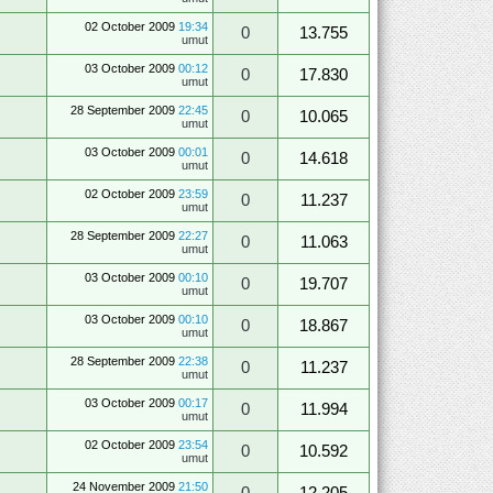
02 October 2009
19:34
0
13.755
umut
03 October 2009
00:12
0
17.830
umut
28 September 2009
22:45
0
10.065
umut
03 October 2009
00:01
0
14.618
umut
02 October 2009
23:59
0
11.237
umut
28 September 2009
22:27
0
11.063
umut
03 October 2009
00:10
0
19.707
umut
03 October 2009
00:10
0
18.867
umut
28 September 2009
22:38
0
11.237
umut
03 October 2009
00:17
0
11.994
umut
02 October 2009
23:54
0
10.592
umut
24 November 2009
21:50
0
12.205