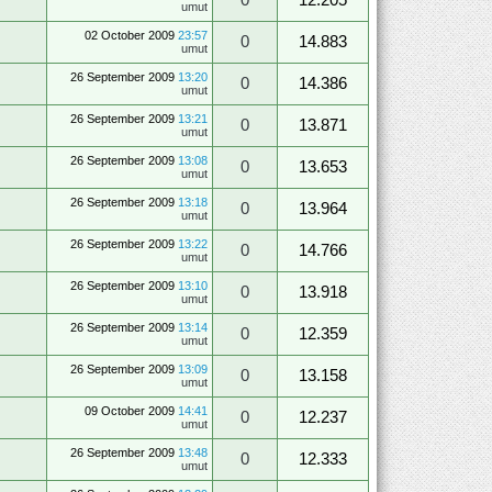
umut
02 October 2009
23:57
0
14.883
umut
26 September 2009
13:20
0
14.386
umut
26 September 2009
13:21
0
13.871
umut
26 September 2009
13:08
0
13.653
umut
26 September 2009
13:18
0
13.964
umut
26 September 2009
13:22
0
14.766
umut
26 September 2009
13:10
0
13.918
umut
26 September 2009
13:14
0
12.359
umut
26 September 2009
13:09
0
13.158
umut
09 October 2009
14:41
0
12.237
umut
26 September 2009
13:48
0
12.333
umut