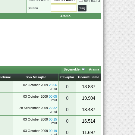
Beni hatırla
Şifreniz
Arama
Seçenekler
Arama
endirme
Son Mesajlar
Cevaplar
Görüntüleme
02 October 2009
23:56
0
13.837
umut
03 October 2009
00:05
0
19.904
umut
28 September 2009
22:32
0
13.487
umut
03 October 2009
00:15
0
16.514
umut
03 October 2009
00:19
0
11.697
umut