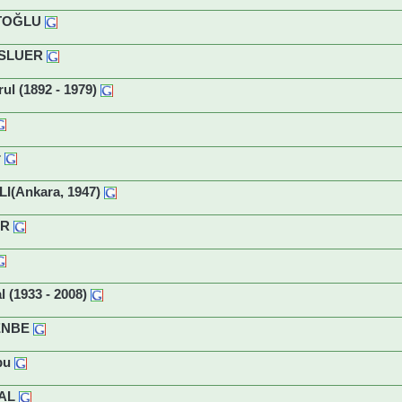
TOĞLU
USLUER
l (1892 - 1979)
r
(Ankara, 1947)
AR
(1933 - 2008)
ENBE
bu
AL