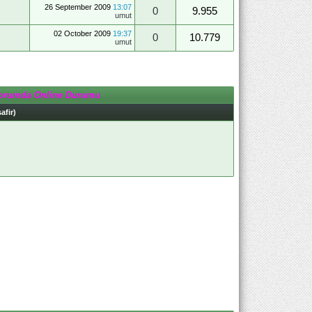
26 September 2009
13:07
0
9.955
umut
02 October 2009
19:37
0
10.779
umut
orumda Online Durumu
afir)