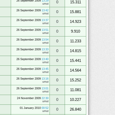
26 September 2009
13:29
0
15.311
umut
26 September 2009
13:42
0
15.881
umut
26 September 2009
13:37
0
14.923
umut
26 September 2009
13:51
0
9.910
umut
26 September 2009
13:54
0
11.233
umut
26 September 2009
13:33
0
14.815
umut
26 September 2009
13:40
0
15.441
umut
26 September 2009
13:45
0
14.564
umut
26 September 2009
13:16
0
15.252
umut
26 September 2009
13:01
0
11.081
umut
24 November 2009
22:30
0
10.227
umut
01 January 2010
00:52
0
26.840
umut