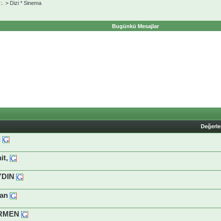
:.
>
Dizi * Sinema
Bugünkü Mesajlar
Değerl
u
t,
YDIN
an
ORMEN