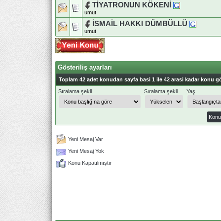
TİYATRONUN KÖKENİ
umut
İSMAİL HAKKI DÜMBÜLLÜ
umut
Gösteriliş ayarları
Toplam 42 adet konudan sayfa basi 1 ile 42 arasi kadar konu gö
Sıralama şekli
Sıralama şekli
Yaş
Yeni Mesaj Var
Yeni Mesaj Yok
Konu Kapatılmıştır