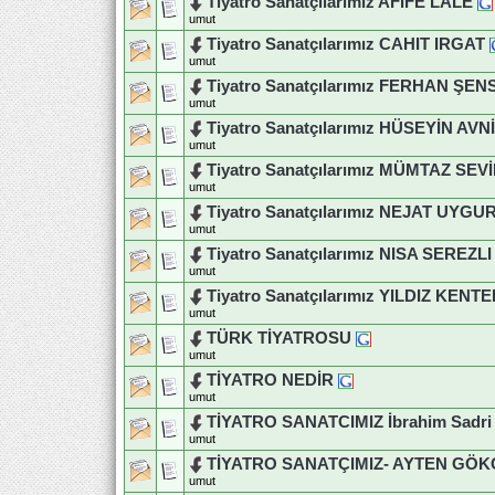
Tiyatro Sanatçılarımız AFİFE LALE
umut
Tiyatro Sanatçılarımız CAHIT IRGAT
umut
Tiyatro Sanatçılarımız FERHAN ŞE
umut
Tiyatro Sanatçılarımız HÜSEYİN AV
umut
Tiyatro Sanatçılarımız MÜMTAZ SEV
umut
Tiyatro Sanatçılarımız NEJAT UYGU
umut
Tiyatro Sanatçılarımız NISA SEREZLI
umut
Tiyatro Sanatçılarımız YILDIZ KENT
umut
TÜRK TİYATROSU
umut
TİYATRO NEDİR
umut
TİYATRO SANATCIMIZ İbrahim Sadri (
umut
TİYATRO SANATÇIMIZ- AYTEN GÖ
umut