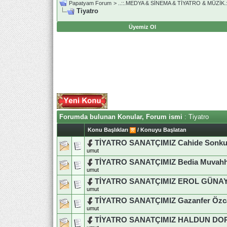
Papatyam Forum
>
..::.MEDYA & SİNEMA & TİYATRO & MÜZİK.:
Tiyatro
Üyemiz Ol
Forumda bulunan Konular, Forum ismi
: Tiyatro
Konu Başlıkları
/
Konuyu Başlatan
TİYATRO SANATÇIMIZ Cahide Sonk
umut
TİYATRO SANATÇIMIZ Bedia Muvahhi
umut
TİYATRO SANATÇIMIZ EROL GÜNA
umut
TİYATRO SANATÇIMIZ Gazanfer Özc
umut
TİYATRO SANATÇIMIZ HALDUN D