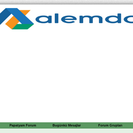
Papatyam Forum
Bugünkü Mesajlar
Forum Grupları