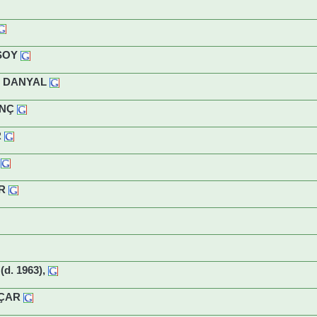
NSOY
Nİ DANYAL
İNÇ
R
ER
d. 1963),
KÇAR