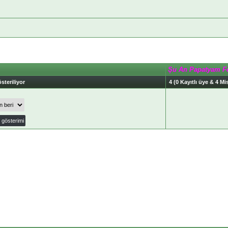
Şu An Papatyam F
steriliyor
4 (0 Kayıtlı üye & 4 Mis